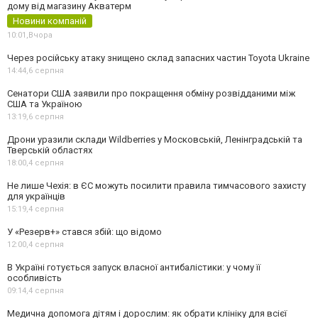
дому від магазину Акватерм
Новини компаній
10:01,
Вчора
Через російську атаку знищено склад запасних частин Toyota Ukraine
14:44,
6 серпня
Сенатори США заявили про покращення обміну розвідданими між
США та Україною
13:19,
6 серпня
Дрони уразили склади Wildberries у Московській, Ленінградській та
Тверській областях
18:00,
4 серпня
Не лише Чехія: в ЄС можуть посилити правила тимчасового захисту
для українців
15:19,
4 серпня
У «Резерв+» стався збій: що відомо
12:00,
4 серпня
В Україні готується запуск власної антибалістики: у чому її
особливість
09:14,
4 серпня
Медична допомога дітям і дорослим: як обрати клініку для всієї