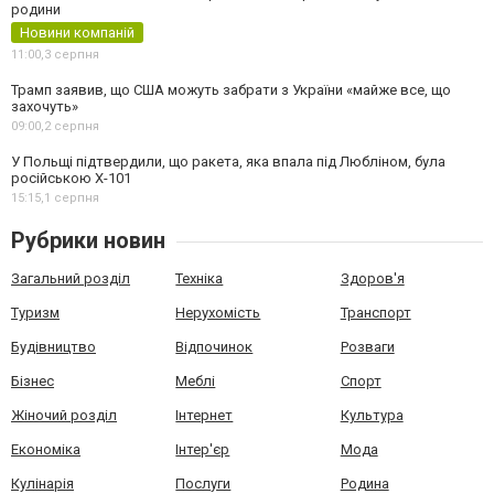
родини
Новини компаній
11:00,
3 серпня
Трамп заявив, що США можуть забрати з України «майже все, що
захочуть»
09:00,
2 серпня
У Польщі підтвердили, що ракета, яка впала під Любліном, була
російською Х-101
15:15,
1 серпня
Рубрики новин
Загальний розділ
Техніка
Здоров'я
Туризм
Нерухомість
Транспорт
Будівництво
Відпочинок
Розваги
Бізнес
Меблі
Спорт
Жіночий розділ
Інтернет
Культура
Економіка
Інтер'єр
Мода
Кулінарія
Послуги
Родина