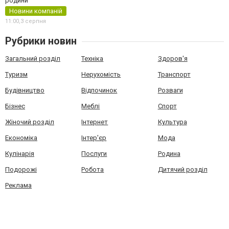
родини
Новини компаній
11:00,
3 серпня
Рубрики новин
Загальний розділ
Техніка
Здоров'я
Туризм
Нерухомість
Транспорт
Будівництво
Відпочинок
Розваги
Бізнес
Меблі
Спорт
Жіночий розділ
Інтернет
Культура
Економіка
Інтер'єр
Мода
Кулінарія
Послуги
Родина
Подорожі
Робота
Дитячий розділ
Реклама