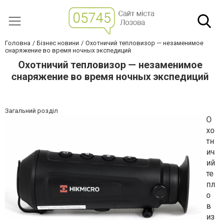
Головна
Бізнес новини
Охотничий тепловизор — незаменимое
снаряжение во время ночных экспедиций
Охотничий тепловизор — незаменимое
снаряжение во время ночных экспедиций
Загальний розділ
О
хо
тн
ич
ий
те
пл
о
в
из