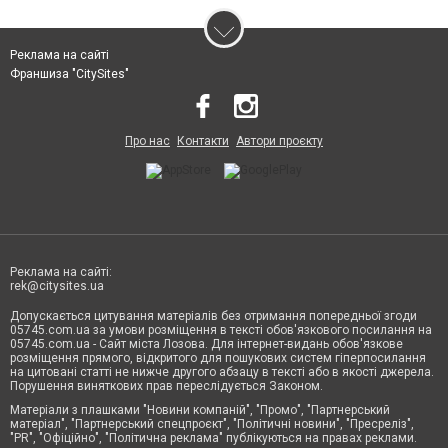
Реклама на сайті
Франшиза "CitySites"
Про нас
Контакти
Автори проєкту
Реклама на сайті:
rek@citysites.ua
Допускається цитування матеріалів без отримання попередньої згоди
05745.com.ua за умови розміщення в тексті обов'язкового посилання на
05745.com.ua - Сайт міста Лозова. Для інтернет-видань обов'язкове
розміщення прямого, відкритого для пошукових систем гіперпосилання
на цитовані статті не нижче другого абзацу в тексті або в якості джерела.
Порушення виняткових прав переслідується Законом.
Матеріали з плашками "Новини компаній", "Промо", "Партнерський
матеріал", "Партнерський спецпроєкт", "Політичні новини", "Пресреліз",
"PR", "Офіційно", "Політична реклама" публікуються на правах реклами.