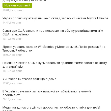
дому від магазину Акватерм
Новини компаній
10:01,
7 серпня
Через російську атаку знищено склад запасних частин Toyota Ukraine
14:44,
6 серпня
Сенатори США заявили про покращення обміну розвідданими між
США та Україною
13:19,
6 серпня
Дрони уразили склади Wildberries у Московській, Ленінградській та
Тверській областях
18:00,
4 серпня
Не лише Чехія: в ЄС можуть посилити правила тимчасового захисту
для українців
15:19,
4 серпня
У «Резерв+» стався збій: що відомо
12:00,
4 серпня
В Україні готується запуск власної антибалістики: у чому її
особливість
09:14,
4 серпня
Медична допомога дітям і дорослим: як обрати клініку для всієї