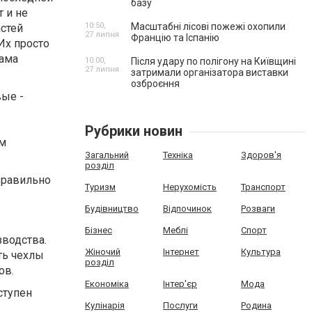
базу
 и не
10:50,
Масштабні лісові пожежі охопили
стей
27 липня
Францію та Іспанію
Их просто
сама
10:00,
Після удару по полігону на Київщині
27 липня
затримали організатора виставки
озброєння
вые -
Рубрики новин
им
Загальний
Техніка
Здоров'я
розділ
Правильно
Туризм
Нерухомість
Транспорт
Будівництво
Відпочинок
Розваги
Бізнес
Меблі
Спорт
зводства.
Жіночий
Інтернет
Культура
ть чехлы
розділ
тов.
Економіка
Інтер'єр
Мода
ступен
Кулінарія
Послуги
Родина