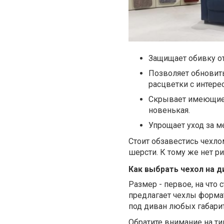
Защищает обивку от
Позволяет обновить
расцветки с интере
Скрывает имеющиес
новенькая.
Упрощает уход за м
Стоит обзавестись чехл
шерсти. К тому же нет р
Как выбрать чехол на д
Размер - первое, на что 
предлагает чехлы форм
под диван любых габари
Обратите внимание на ти