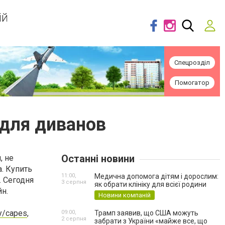
ій
Спецрозділ
Помогатор
для диванов
Останні новини
, не
а. Купить
11:00,
Медична допомога дітям і дорослим:
 Сегодня
3 серпня
як обрати клініку для всієї родини
н.
Новини компаній
ry/capes
,
09:00,
Трамп заявив, що США можуть
2 серпня
забрати з України «майже все, що