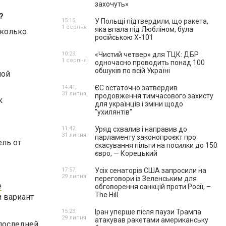
захочуть»
?
15:15,
У Польщі підтвердили, що ракета,
1 серпня
яка впала під Любліном, була
сколько
російською Х-101
10:23,
«Чистий четвер» для ТЦК: ДБР
1 серпня
одночасно проводить понад 100
обшуків по всій Україні
ной
14:41,
ЄС остаточно затвердив
31 липня
продовження тимчасового захисту
к
для українців і зміни щодо
"ухилянтів"
11:42,
Уряд схвалив і направив до
31 липня
парламенту законопроєкт про
ль от
скасування пільги на посилки до 150
євро, — Корецький
17:57,
Усіх сенаторів США запросили на
29 липня
переговори із Зеленським для
е
обговорення санкцій проти Росії, –
The Hill
и вариант
15:23,
Іран уперше після паузи Трампа
29 липня
атакував ракетами американську
 последней