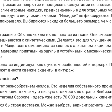
 фиксация, покрытие в процессе эксплуатации не сползает
агментарные накидки, предназначенные для отдельных ча
ычно идут с липучими-замками.
“Накидки” не фиксируются. 
 покрывало. Выбираются накидки большего размера, чем 
 разные. Обычно чехлы выполняются из ткани. Они смесо
ешиваются с синтетическими. Делается это для улучшения
в. Чаще всего смешиваются хлопок с эластаном, акрилом,
я материал приятный на ощупь и устойчивый к механическ
ю.
раются индивидуально с учетом особенностей интерьера. 
жет внести свежие акценты в антураж.
ne.in.ua?
ет разнообразием чезлов. Это изделия собственного прои
воим клиентам самую низкую стоимость по стране. Выбира
стаграм Cappone - здесь уже есть 70 000 довольных клиен
я быстрая доставка. Можно выбрать вариант расчета - до