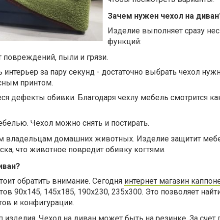
Зачем нужен чехол на диван
Изделие выполняет сразу не
функций:
 повреждений, пыли и грязи.
 интерьер за пару секунд - достаточно выбрать чехол нуж
сным принтом.
я дефекты обивки. Благодаря чехлу мебель смотрится ка
ебелью. Чехол можно снять и постирать.
ом владельцам домашних животных. Изделие защитит мебе
иска, что животное повредит обивку когтями.
иван?
стоит обратить внимание. Сегодня
интернет магазин каппон
атов
90х145, 145х185, 190х230, 235х300. Это позволяет найт
тов и конфигурации.
п изделия.
Чехол на диван может быть на резинке. За счет