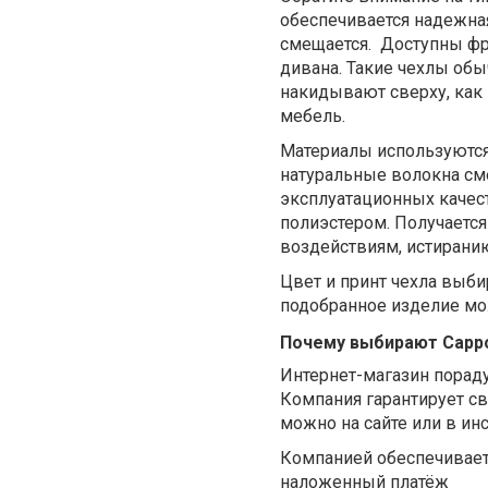
обеспечивается надежная
смещается.
Доступны фр
дивана. Такие чехлы об
накидывают сверху, как
мебель.
Материалы используются
натуральные волокна см
эксплуатационных качест
полиэстером. Получаетс
воздействиям, истирани
Цвет и принт чехла выби
подобранное изделие мо
Почему выбирают Cappo
Интернет-магазин пораду
Компания гарантирует с
можно на сайте или в ин
Компанией обеспечиваетс
наложенный платёж