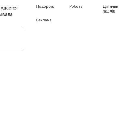
Подорожі
Робота
Дитячий
 удастся
розділ
ывала.
Реклама