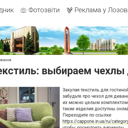
дник
Фотозвіти
Реклама у Лозов
иванов
екстиль: выбираем чехлы 
Закупая текстиль для гостиной
забудьте про чехол для диван
их можно целым комплектом.
такие изделия доступны онлай
Переходите по ссылке
https://cappone.in.ua/ru/catego
чтобы посмотреть варианты.