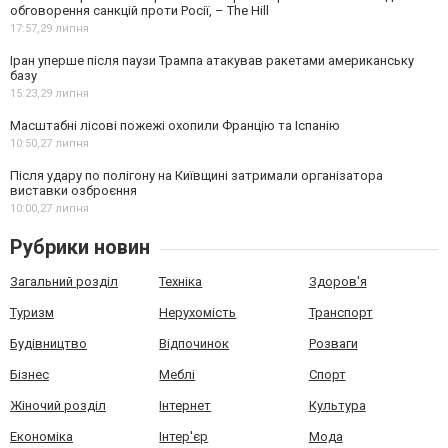
обговорення санкцій проти Росії, – The Hill
17:57,
29 липня
Іран уперше після паузи Трампа атакував ракетами американську
базу
15:23,
29 липня
Масштабні лісові пожежі охопили Францію та Іспанію
10:50,
27 липня
Після удару по полігону на Київщині затримали організатора
виставки озброєння
10:00,
27 липня
Рубрики новин
Загальний розділ
Техніка
Здоров'я
Туризм
Нерухомість
Транспорт
Будівництво
Відпочинок
Розваги
Бізнес
Меблі
Спорт
Жіночий розділ
Інтернет
Культура
Економіка
Інтер'єр
Мода