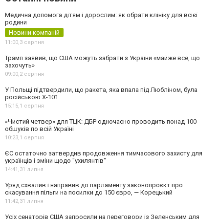
Медична допомога дітям і дорослим: як обрати клініку для всієї
родини
Новини компаній
11:00,
3 серпня
Трамп заявив, що США можуть забрати з України «майже все, що
захочуть»
09:00,
2 серпня
У Польщі підтвердили, що ракета, яка впала під Любліном, була
російською Х-101
15:15,
1 серпня
«Чистий четвер» для ТЦК: ДБР одночасно проводить понад 100
обшуків по всій Україні
10:23,
1 серпня
ЄС остаточно затвердив продовження тимчасового захисту для
українців і зміни щодо "ухилянтів"
14:41,
31 липня
Уряд схвалив і направив до парламенту законопроєкт про
скасування пільги на посилки до 150 євро, — Корецький
11:42,
31 липня
Усіх сенаторів США запросили на переговори із Зеленським для