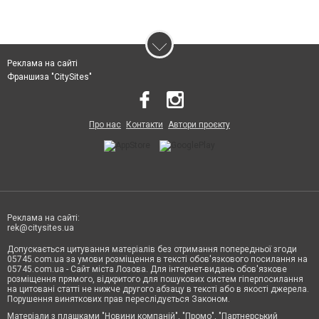
Реклама на сайті
Франшиза "CitySites"
Про нас
Контакти
Автори проєкту
Реклама на сайті:
rek@citysites.ua
Допускається цитування матеріалів без отримання попередньої згоди
05745.com.ua за умови розміщення в тексті обов'язкового посилання на
05745.com.ua - Сайт міста Лозова. Для інтернет-видань обов'язкове
розміщення прямого, відкритого для пошукових систем гіперпосилання
на цитовані статті не нижче другого абзацу в тексті або в якості джерела.
Порушення виняткових прав переслідується Законом.
Матеріали з плашками "Новини компаній", "Промо", "Партнерський