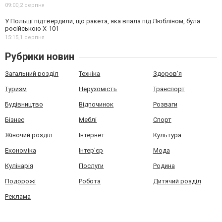
09:00,
2 серпня
У Польщі підтвердили, що ракета, яка впала під Любліном, була
російською Х-101
15:15,
1 серпня
Рубрики новин
Загальний розділ
Техніка
Здоров'я
Туризм
Нерухомість
Транспорт
Будівництво
Відпочинок
Розваги
Бізнес
Меблі
Спорт
Жіночий розділ
Інтернет
Культура
Економіка
Інтер'єр
Мода
Кулінарія
Послуги
Родина
Подорожі
Робота
Дитячий розділ
Реклама