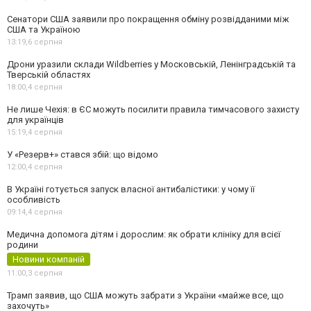
Сенатори США заявили про покращення обміну розвідданими між
США та Україною
13:19,
6 серпня
Дрони уразили склади Wildberries у Московській, Ленінградській та
Тверській областях
18:00,
4 серпня
Не лише Чехія: в ЄС можуть посилити правила тимчасового захисту
для українців
15:19,
4 серпня
У «Резерв+» стався збій: що відомо
12:00,
4 серпня
В Україні готується запуск власної антибалістики: у чому її
особливість
09:14,
4 серпня
Медична допомога дітям і дорослим: як обрати клініку для всієї
родини
Новини компаній
11:00,
3 серпня
Трамп заявив, що США можуть забрати з України «майже все, що
захочуть»