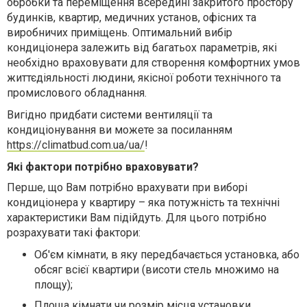
обробки та переміщення всередині закритого простору
будинків, квартир, медичних установ, офісних та
виробничих приміщень. Оптимальний вибір
кондиціонера залежить від багатьох параметрів, які
необхідно враховувати для створення комфортних умов
життєдіяльності людини, якісної роботи технічного та
промислового обладнання.
Вигідно придбати системи вентиляції та
кондиціонування ви можете за посиланням
https://climatbud.com.ua/ua/
!
Які фактори потрібно
враховувати
?
Перше, що Вам потрібно врахувати при виборі
кондиціонера у квартиру – яка потужність та технічні
характеристики Вам підійдуть. Для цього потрібно
розрахувати такі фактори:
Об'єм кімнати, в яку передбачається установка, або
обсяг всієї квартири (висоти стель множимо на
площу);
Площа кімнати чи розмір місця установки