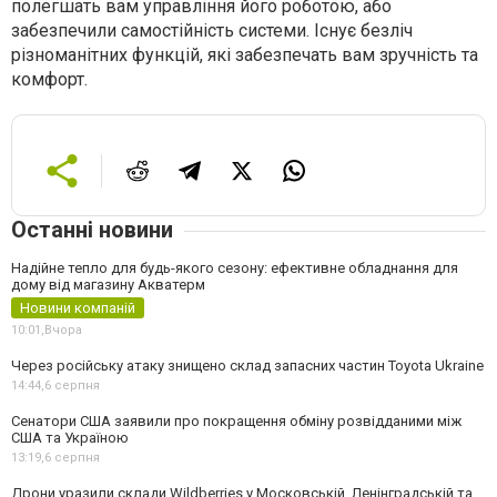
полегшать вам управління його роботою, або
забезпечили самостійність системи. Існує безліч
різноманітних функцій, які забезпечать вам зручність та
комфорт.
Останні новини
Надійне тепло для будь-якого сезону: ефективне обладнання для
дому від магазину Акватерм
Новини компаній
10:01,
Вчора
Через російську атаку знищено склад запасних частин Toyota Ukraine
14:44,
6 серпня
Сенатори США заявили про покращення обміну розвідданими між
США та Україною
13:19,
6 серпня
Дрони уразили склади Wildberries у Московській, Ленінградській та