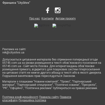
Франшиза "CitySites"
Про нас
Контакти
Автори проєкту
Реклама на сайті:
rek@citysites.ua
Допускається цитування матеріалів без отримання попередньої згоди
05745.com.ua за умови розміщення в тексті обов'язкового посилання на
05745.com.ua - Сайт міста Лозова. Для інтернет-видань обов'язкове
розміщення прямого, відкритого для пошукових систем гіперпосилання
на цитовані статті не нижче другого абзацу в тексті або в якості джерела.
Порушення виняткових прав переслідується Законом.
Матеріали з плашками "Новини компаній", "Промо", "Партнерський
матеріал", "Партнерський спецпроєкт", "Політичні новини", "Пресреліз",
"PR", "Офіційно", "Політична реклама" публікуються на правах реклами.
Політика конфіденційності
Правила сайту
Правила
класифайд
Редакційна політика