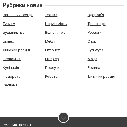
Рубрики новин
Загальний розділ
Техніка
Здоров'я
Туризм
Нерухомість
Транспорт
Будівництво
Відпочинок
Розваги
Бізнес
Меблі
Спорт
Жіночий розділ
Інтернет
Культура
Економіка
Інтер'єр
Мода
Кулінарія
Послуги
Родина
Подорожі
Робота
Дитячий розділ
Реклама
Реклама на сайті