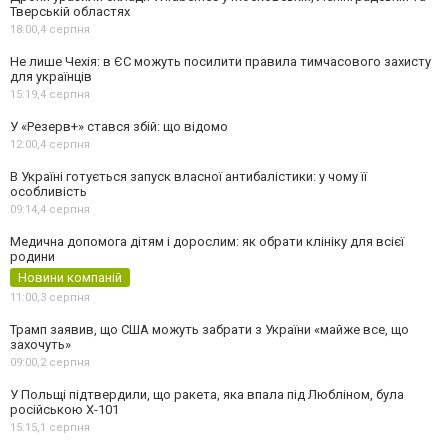
Тверській областях
18:00,
4 серпня
Не лише Чехія: в ЄС можуть посилити правила тимчасового захисту
для українців
15:19,
4 серпня
У «Резерв+» стався збій: що відомо
12:00,
4 серпня
В Україні готується запуск власної антибалістики: у чому її
особливість
09:14,
4 серпня
Медична допомога дітям і дорослим: як обрати клініку для всієї
родини
Новини компаній
11:00,
3 серпня
Трамп заявив, що США можуть забрати з України «майже все, що
захочуть»
09:00,
2 серпня
У Польщі підтвердили, що ракета, яка впала під Любліном, була
російською Х-101
15:15,
1 серпня