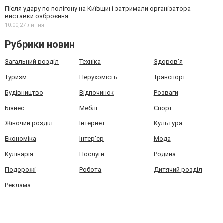
Після удару по полігону на Київщині затримали організатора
виставки озброєння
10:00,
27 липня
Рубрики новин
Загальний розділ
Техніка
Здоров'я
Туризм
Нерухомість
Транспорт
Будівництво
Відпочинок
Розваги
Бізнес
Меблі
Спорт
Жіночий розділ
Інтернет
Культура
Економіка
Інтер'єр
Мода
Кулінарія
Послуги
Родина
Подорожі
Робота
Дитячий розділ
Реклама