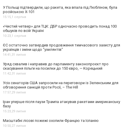
У Польщі підтвердили, що ракета, яка впала під Любліном, була
російською Х-101
15:15,
1 серпня
«Чистий четвер» для ТЦК: ДБР одночасно проводить понад 100
обшуків по всій Україні
10:23,
1 серпня
ЄС остаточно затвердив продовження тимчасового захисту для
українців і зміни щодо "ухилянтів"
14:41,
31 липня
Уряд схвалив і направив до парламенту законопроєкт про
скасування пільги на посилки до 150 євро, — Корецький
11:42,
31 липня
Усіх сенаторів США запросили на переговори із Зеленським для
обговорення санкцій проти Росії, – The Hill
17:57,
29 липня
Іран уперше після паузи Трампа атакував ракетами американську
базу
15:23,
29 липня
Масштабні лісові пожежі охопили Францію та Іспанію
10:50,
27 липня