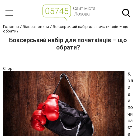
Головна
Бізнес новини
Боксерський набір для початківців – що
обрати?
Боксерський набір для початківців – що
обрати?
Спорт
К
ол
и
в
и
по
чи
на
єт
е