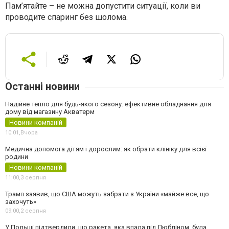
Пам’ятайте – не можна допустити ситуації, коли ви
проводите спаринг без шолома.
Останні новини
Надійне тепло для будь-якого сезону: ефективне обладнання для
дому від магазину Акватерм
Новини компаній
10:01,
Вчора
Медична допомога дітям і дорослим: як обрати клініку для всієї
родини
Новини компаній
11:00,
3 серпня
Трамп заявив, що США можуть забрати з України «майже все, що
захочуть»
09:00,
2 серпня
У Польщі підтвердили, що ракета, яка впала під Любліном, була