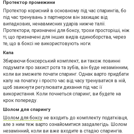
Протектор промежини
Протектор корисний в основному під час спарингів, бо
під час тренувань з партнером він захищає від
випадкових, ненавмисних ударів нижче талії.
Протектори, призначені для боксу, трохи просторіші, ніж
ті, що призначені для інших видів єдиноборства, через
те, що в боксі не використовують ноги.
Капа
Збираючи боксерський комплект, ви також повинні
подумати про захист рота та зубів, він буде незамінним,
коли ви зможете почати спаринг. Однак варто придбати
капу на початку і просто час від часу тренуватися в ній,
щоб звикнути регулювати дихання під час її
використання. Коли почнеться спаринг, ви будете на
крок попереду.
Шолом для спарингу
Шолом для боксу
не входить до комплекту податківця,
але з ним теж варто ознайомитися заздалегідь. Шолом
незамінний, коли ви вже входите в стадію спарингів.