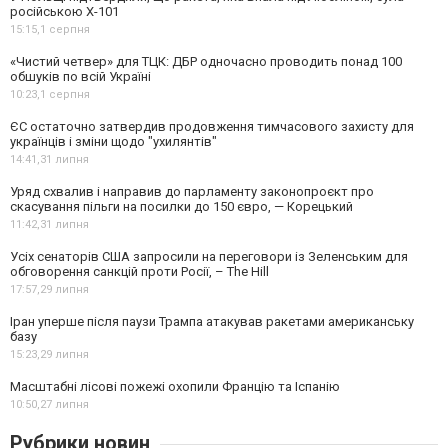
російською Х-101
15:15,
1 серпня
«Чистий четвер» для ТЦК: ДБР одночасно проводить понад 100
обшуків по всій Україні
10:23,
1 серпня
ЄС остаточно затвердив продовження тимчасового захисту для
українців і зміни щодо "ухилянтів"
14:41,
31 липня
Уряд схвалив і направив до парламенту законопроєкт про
скасування пільги на посилки до 150 євро, — Корецький
11:42,
31 липня
Усіх сенаторів США запросили на переговори із Зеленським для
обговорення санкцій проти Росії, – The Hill
17:57,
29 липня
Іран уперше після паузи Трампа атакував ракетами американську
базу
15:23,
29 липня
Масштабні лісові пожежі охопили Францію та Іспанію
10:50,
27 липня
Рубрики новин