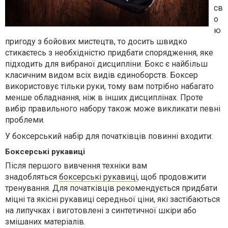
св
о
ю
пригоду з бойових мистецтв, то досить швидко
стикаєтесь з необхідністю придбати спорядження, яке
підходить для вибраної дисципліни. Бокс є найбільш
класичним видом всіх видів єдиноборств. Боксер
використовує тільки руки, тому вам потрібно набагато
менше обладнання, ніж в інших дисциплінах. Проте
вибір правильного набору також може викликати певні
проблеми.
У боксерський набір для початківців повинні входити:
Боксерські рукавиці
Після першого вивчення техніки вам
знадобляться
боксерські рукавиці
, щоб продовжити
тренування. Для початківців рекомендується придбати
міцні та якісні рукавиці середньої ціни, які застібаються
на липучках і виготовлені з синтетичної шкіри або
змішаних матеріалів.