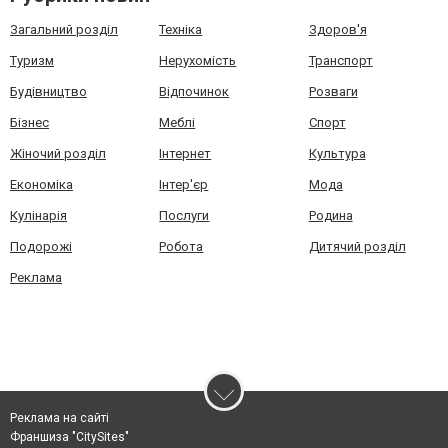
Загальний розділ
Техніка
Здоров'я
Туризм
Нерухомість
Транспорт
Будівництво
Відпочинок
Розваги
Бізнес
Меблі
Спорт
Жіночий розділ
Інтернет
Культура
Економіка
Інтер'єр
Мода
Кулінарія
Послуги
Родина
Подорожі
Робота
Дитячий розділ
Реклама
Реклама на сайті
Франшиза "CitySites"