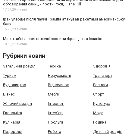
обговорення санкцій проти Росії, – The Hill
17:57,
29 липня
Іран уперше після паузи Трампа атакував ракетами американську
базу
15:23,
29 липня
Масштабні лісові пожежі охопили Францію та Іспанію
10:50,
27 липня
Рубрики новин
Загальний розділ
Техніка
Здоров'я
Туризм
Нерухомість
Транспорт
Будівництво
Відпочинок
Розваги
Бізнес
Меблі
Спорт
Жіночий розділ
Інтернет
Культура
Економіка
Інтер'єр
Мода
Кулінарія
Послуги
Родина
Подорожі
Робота
Дитячий розділ