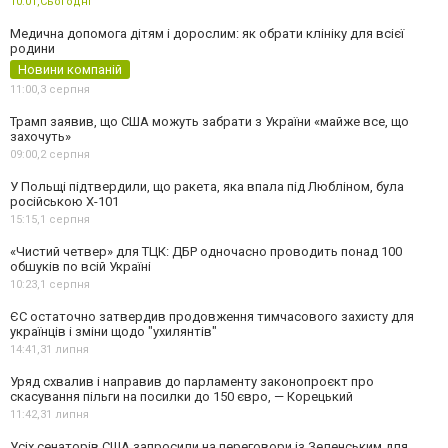
10:01,
Сьогодні
Медична допомога дітям і дорослим: як обрати клініку для всієї
родини
Новини компаній
11:00,
3 серпня
Трамп заявив, що США можуть забрати з України «майже все, що
захочуть»
09:00,
2 серпня
У Польщі підтвердили, що ракета, яка впала під Любліном, була
російською Х-101
15:15,
1 серпня
«Чистий четвер» для ТЦК: ДБР одночасно проводить понад 100
обшуків по всій Україні
10:23,
1 серпня
ЄС остаточно затвердив продовження тимчасового захисту для
українців і зміни щодо "ухилянтів"
14:41,
31 липня
Уряд схвалив і направив до парламенту законопроєкт про
скасування пільги на посилки до 150 євро, — Корецький
11:42,
31 липня
Усіх сенаторів США запросили на переговори із Зеленським для