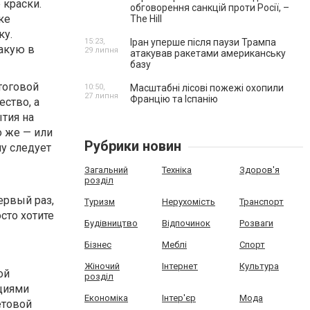
 краски.
обговорення санкцій проти Росії, –
ке
The Hill
ку.
15:23,
Іран уперше після паузи Трампа
какую в
29 липня
атакував ракетами американську
базу
тоговой
10:50,
Масштабні лісові пожежі охопили
27 липня
Францію та Іспанію
ство, а
ытия на
о же — или
Рубрики новин
у следует
Загальний
Техніка
Здоров'я
розділ
ервый раз,
Туризм
Нерухомість
Транспорт
сто хотите
Будівництво
Відпочинок
Розваги
Бізнес
Меблі
Спорт
Жіночий
Інтернет
Культура
ой
розділ
нциями
Економіка
Інтер'єр
Мода
етовой