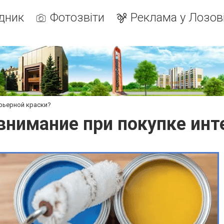
дник
Фотозвіти
Реклама у Лозов
ерьерной краски?
 внимание при покупке инт