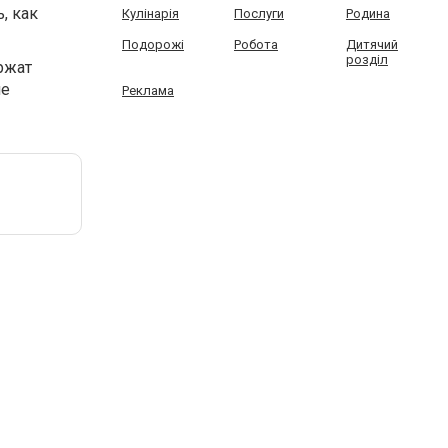
, как
Кулінарія
Послуги
Родина
Подорожі
Робота
Дитячий
розділ
ржат
ие
Реклама