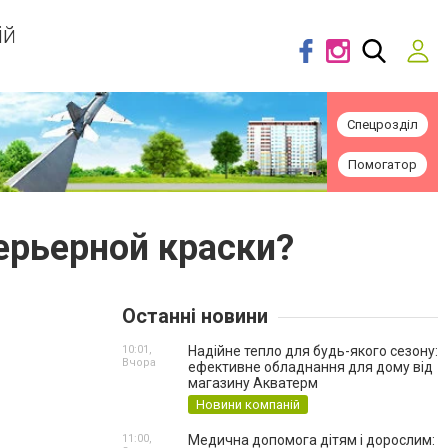
ій
Спецрозділ
Помогатор
ерьерной краски?
Останні новини
10:01,
Надійне тепло для будь-якого сезону:
Вчора
ефективне обладнання для дому від
магазину Акватерм
Новини компаній
11:00,
Медична допомога дітям і дорослим: