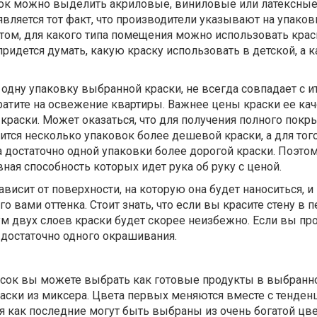
ок можно выделить акриловые, виниловые или латексные
ляется тот факт, что производители указывают на упаков
том, для какого типа помещения можно использовать крас
придется думать, какую краску использовать в детской, а 
 одну упаковку выбранной краски, не всегда совпадает с и
атите на освежение квартиры. Важнее цены краски ее каче
краски. Может оказаться, что для получения полного покр
ится несколько упаковок более дешевой краски, а для тог
достаточно одной упаковки более дорогой краски. Поэтом
ная способность которых идет рука об руку с ценой.
висит от поверхности, на которую она будет наноситься, и
 вами оттенка. Стоит знать, что если вы красите стену в п
м двух слоев краски будет скорее неизбежно. Если вы про
 достаточно одного окрашивания.
асок вы можете выбрать как готовые продукты в выбранн
раски из миксера. Цвета первых меняются вместе с тенде
я как последние могут быть выбраны из очень богатой цв