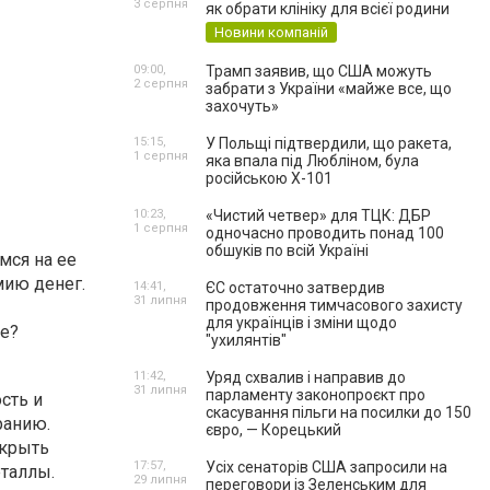
3 серпня
як обрати клініку для всієї родини
Новини компаній
09:00,
Трамп заявив, що США можуть
2 серпня
забрати з України «майже все, що
захочуть»
15:15,
У Польщі підтвердили, що ракета,
1 серпня
яка впала під Любліном, була
російською Х-101
10:23,
«Чистий четвер» для ТЦК: ДБР
1 серпня
одночасно проводить понад 100
обшуків по всій Україні
мся на ее
мию денег.
14:41,
ЄС остаточно затвердив
31 липня
продовження тимчасового захисту
для українців і зміни щодо
ке?
"ухилянтів"
11:42,
Уряд схвалив і направив до
31 липня
парламенту законопроєкт про
сть и
скасування пільги на посилки до 150
ранию.
євро, — Корецький
окрыть
17:57,
Усіх сенаторів США запросили на
еталлы.
29 липня
переговори із Зеленським для