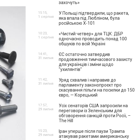
захочуть»
15:15,
У Польщі підтвердили, що ракета,
1 серпня
яка впала під Любліном, була
російською Х-101
10:23,
«Чистий четвер» для ТЦК: ДБР
1 серпня
одночасно проводить понад 100
обшуків по всій Україні
14:41,
ЄС остаточно затвердив
31 липня
продовження тимчасового захисту
для українців і зміни щодо
"ухилянтів"
11:42,
Уряд схвалив і направив до
31 липня
парламенту законопроєкт про
скасування пільги на посилки до 150
євро, — Корецький
17:57,
Усіх сенаторів США запросили на
29 липня
переговори із Зеленським для
обговорення санкцій проти Росії, –
The Hill
15:23,
Іран уперше після паузи Трампа
29 липня
атакував ракетами американську