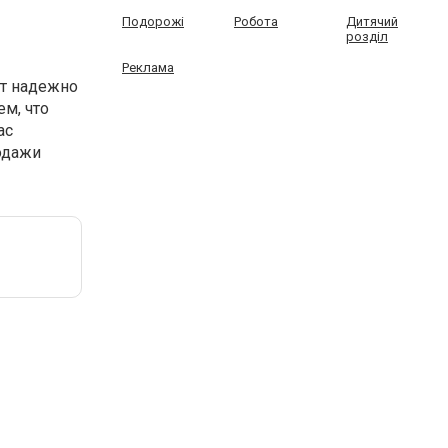
Подорожі
Робота
Дитячий
розділ
Реклама
ет надежно
м, что
ас
одажи