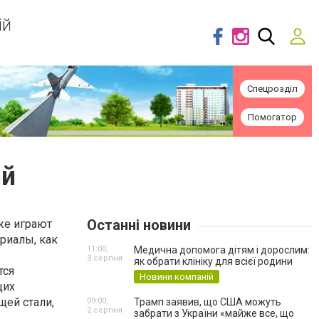
ій
Спецрозділ
Помогатор
ий
Останні новини
же играют
ериалы, как
11:00,
Медична допомога дітям і дорослим:
3 серпня
як обрати клініку для всієї родини
тся
Новини компаній
щих
щей стали,
09:00,
Трамп заявив, що США можуть
2 серпня
забрати з України «майже все, що