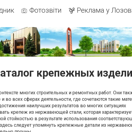
дник
Фотозвіти
Реклама у Лозов
аталог крепежных издел
онтексте многих строительных и ремонтных работ. Они так
и во всех сферах деятельности, где сочетаются такие мат
достижения наилучших результатов во многих ситуациях
вать крепеж из нержавеющей стали, которая характеризуе
й стойкостью в результате использования соответствую
, здесь следует упомянуть крепежные детали из нержавею
ельно прочны.