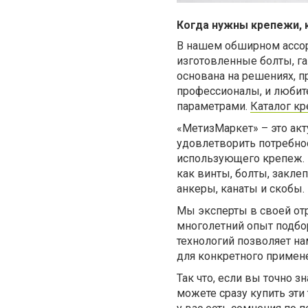
Когда нужны крепежи, 
В нашем обширном ассор
изготовленные болты, га
основана на решениях, 
профессионалы, и любит
параметрами.
Каталог к
«МетизМаркет»
– это ак
удовлетворить потребнос
использующего крепеж. 
как винты, болты, закле
анкеры, канаты и скобы.
Мы эксперты в своей отр
многолетний опыт подбор
технологий позволяет н
для конкретного примен
Так что, если вы точно 
можете сразу купить эти