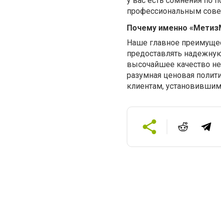
у вас есть сомнения по 
профессиональным сове
Почему именно «Метиз
Наше главное преимущес
предоставлять надежную
высочайшее качество не
разумная ценовая полити
клиентам, установившим