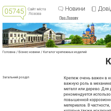
Новини
Дові
Про Лозову
Головна
Бізнес новини
Каталог крепежных изделий
К
Загальний розділ
Крепеж
очень важен в к
важную роль в механике 
металл или дерево. Для 
рекомендуется использо
повышенной коррозионно
материалов. В частности
которые также исключит