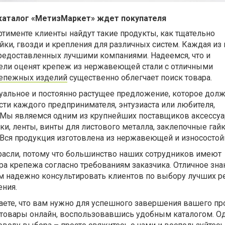
каталог
«МетизМаркет» ждет покупателя
тименте клиенты найдут такие продукты, как тщательно
йки, гвозди и крепления для различных систем. Каждая из 
предоставленных лучшими компаниями. Надеемся, что и
ели оценят крепеж из нержавеющей стали с отличными
репежных изделий
существенно облегчает поиск товара.
туальное и постоянно растущее предложение, которое дол
ти каждого предпринимателя, энтузиаста или любителя,
Мы являемся одним из крупнейших поставщиков аксессуар
пки, ленты, винты для листового металла, заклепочные гай
 Вся продукция изготовлена из нержавеющей и износостойк
асли, потому что
большинство наших сотрудников имеют
а крепежа согласно требованиям заказчика. Отличное зна
ам надежно консультировать клиентов по выбору лучших 
ения.
знаете, что вам нужно для успешного завершения вашего пр
 товары онлайн, воспользовавшись удобным каталогом. Од