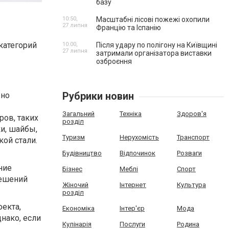
базу
10:50,
Масштабні лісові пожежі охопили
27 липня
Францію та Іспанію
категорий
10:00,
Після удару по полігону на Київщині
27 липня
затримали організатора виставки
озброєння
Рубрики новин
жно
Загальний
Техніка
Здоров'я
ов, таких
розділ
ки, шайбы,
Туризм
Нерухомість
Транспорт
ой стали.
Будівництво
Відпочинок
Розваги
ние
Бізнес
Меблі
Спорт
решений
Жіночий
Інтернет
Культура
розділ
оекта,
Економіка
Інтер'єр
Мода
нако, если
Кулінарія
Послуги
Родина