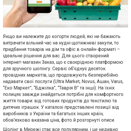
Якщо ви належите до когорти людей, які не бажають
витрачати вільний час на нудні щотижневі закупи, то
придбання товарів на дім та офіс в онлайн-форматі –
ідеальне рішення для вас. Для цього створений
інтернет-магазин Заказ, що є своєрідною платформою
для зручного шопінгу. Сервіс об’єднує десяток
провідних маркетів, що продовжують безперебійно
надавати свої послуги (Ultra Market, Novus, Ашан, Varus,
“Еко Маркет”, “Бджілка”, “Таврія В” та інші). На їхніх
полицях завжди знайдеться потрібні для комфортного
життя товари: від готових продуктів до текстилю та
дитячих іграшок. У каталозі представлені позиції від
виробників з України та багатьох інших країн,
обов'язково вказана ціна, фото й розгорнуті описи.
Шопінг в Мережі стає все популярним, і це недивно: