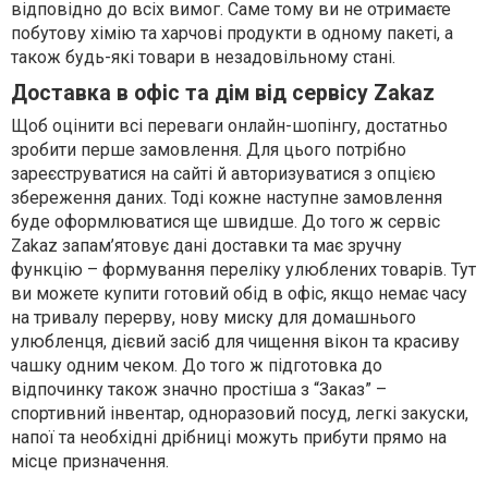
відповідно до всіх вимог. Саме тому ви не отримаєте
побутову хімію та харчові продукти в одному пакеті, а
також будь-які товари в незадовільному стані.
Доставка в офіс та дім від сервісу Zakaz
Щоб оцінити всі переваги онлайн-шопінгу, достатньо
зробити перше замовлення. Для цього потрібно
зареєструватися на сайті й авторизуватися з опцією
збереження даних. Тоді кожне наступне замовлення
буде оформлюватися ще швидше. До того ж сервіс
Zakaz запам’ятовує дані доставки та має зручну
функцію – формування переліку улюблених товарів. Тут
ви можете купити готовий обід в офіс, якщо немає часу
на тривалу перерву, нову миску для домашнього
улюбленця, дієвий засіб для чищення вікон та красиву
чашку одним чеком. До того ж підготовка до
відпочинку також значно простіша з “Заказ” –
спортивний інвентар, одноразовий посуд, легкі закуски,
напої та необхідні дрібниці можуть прибути прямо на
місце призначення.