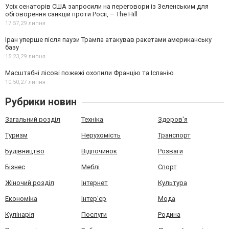
Усіх сенаторів США запросили на переговори із Зеленським для
обговорення санкцій проти Росії, – The Hill
17:57,
29 липня
Іран уперше після паузи Трампа атакував ракетами американську
базу
15:23,
29 липня
Масштабні лісові пожежі охопили Францію та Іспанію
10:50,
27 липня
Рубрики новин
Загальний розділ
Техніка
Здоров'я
Туризм
Нерухомість
Транспорт
Будівництво
Відпочинок
Розваги
Бізнес
Меблі
Спорт
Жіночий розділ
Інтернет
Культура
Економіка
Інтер'єр
Мода
Кулінарія
Послуги
Родина