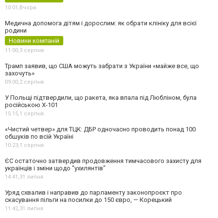
10:01,
Вчора
Медична допомога дітям і дорослим: як обрати клініку для всієї
родини
Новини компаній
11:00,
3 серпня
Трамп заявив, що США можуть забрати з України «майже все, що
захочуть»
09:00,
2 серпня
У Польщі підтвердили, що ракета, яка впала під Любліном, була
російською Х-101
15:15,
1 серпня
«Чистий четвер» для ТЦК: ДБР одночасно проводить понад 100
обшуків по всій Україні
10:23,
1 серпня
ЄС остаточно затвердив продовження тимчасового захисту для
українців і зміни щодо "ухилянтів"
14:41,
31 липня
Уряд схвалив і направив до парламенту законопроєкт про
скасування пільги на посилки до 150 євро, — Корецький
11:42,
31 липня