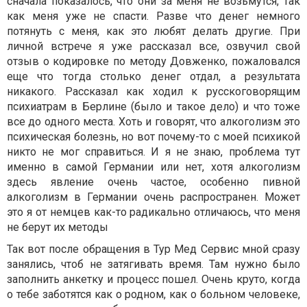
сначала показалось, что они за меня не возьмутся, так
как меня уже не спасти. Разве что денег немного
потянуть с меня, как это любят делать другие. При
личной встрече я уже рассказал все, озвучил свой
отзыв о кодировке по методу Довженко, пожаловался
еще что тогда столько денег отдал, а результата
никакого. Рассказал как ходил к русскоговорящим
психиатрам в Берлине (было и такое дело) и что тоже
все до одного места. Хоть и говорят, что алкоголизм это
психическая болезнь, но вот почему-то с моей психикой
никто не мог справиться. И я не знаю, проблема тут
именно в самой Германии или нет, хотя алкоголизм
здесь явление очень частое, особенно пивной
алкоголизм в Германии очень распространен. Может
это я от немцев как-то радикально отличаюсь, что меня
не берут их методы
Так вот после обращения в Тур Мед Сервис мной сразу
занялись, чтоб не затягивать время. Там нужно было
заполнить анкетку и процесс пошел. Очень круто, когда
о тебе заботятся как о родном, как о больном человеке,