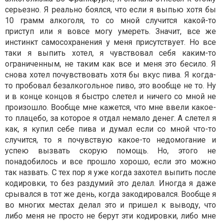
серьезно. Я реально боялся, что если я выпью хотя бы
10 грамм алкоголя, то со мной случится какой-то
приступ или я вовсе могу умереть. Значит, все же
инстинкт самосохранения у меня присутствует. Но все
таки я выпить хотел, я чувствовал себя каким-то
ограниченным, не таким как все и меня это бесило. Я
снова хотел почувствовать хотя бы вкус пива. Я когда-
то пробовал безалкогольное пиво, это вообще не то. Ну
и в конце концов я быстро слетел и ничего со мной не
произошло. Вообще мне кажется, что мне ввели какое-
то плацебо, за которое я отдал немало денег. А слетел я
как, я купил себе пива и думал если со мной что-то
случится, то я почувствую какое-то недомогание и
успею вызвать скорую помощь. Но, этого не
понадобилось и все прошло хорошо, если это можно
так назвать. С тех пор я уже когда захотел выпить после
кодировки, то без раздумий это делал. Иногда я даже
срывался в тот же день, когда закодировался. Вообще я
во многих местах делал это и пришел к выводу, что
либо меня не просто не берут эти кодировки, либо мне