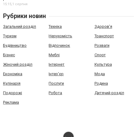
15:15,
1 серпня
Рубрики новин
Загальний розділ
Техніка
Здоров'я
Туризм
Нерухомість
Транспорт
Будівництво
Відпочинок
Розваги
Бізнес
Меблі
Спорт
Жіночий розділ
Інтернет
Культура
Економіка
Інтер'єр
Мода
Кулінарія
Послуги
Родина
Подорожі
Робота
Дитячий розділ
Реклама