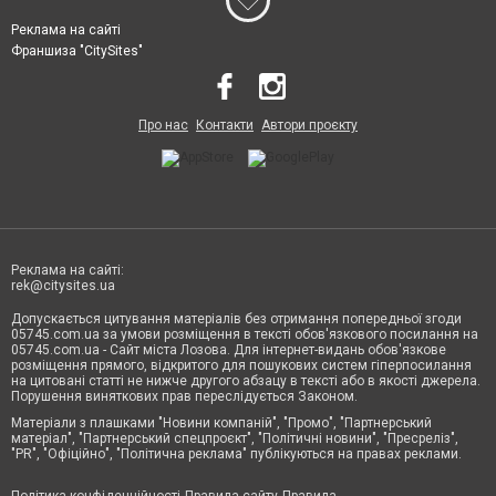
Реклама на сайті
Франшиза "CitySites"
Про нас
Контакти
Автори проєкту
Реклама на сайті:
rek@citysites.ua
Допускається цитування матеріалів без отримання попередньої згоди
05745.com.ua за умови розміщення в тексті обов'язкового посилання на
05745.com.ua - Сайт міста Лозова. Для інтернет-видань обов'язкове
розміщення прямого, відкритого для пошукових систем гіперпосилання
на цитовані статті не нижче другого абзацу в тексті або в якості джерела.
Порушення виняткових прав переслідується Законом.
Матеріали з плашками "Новини компаній", "Промо", "Партнерський
матеріал", "Партнерський спецпроєкт", "Політичні новини", "Пресреліз",
"PR", "Офіційно", "Політична реклама" публікуються на правах реклами.