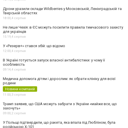
Дрони уразили склади Wildberries у Московській, Ленінградській та
Тверській областях
18:00,
4 серпня
Не лише Чехія: в ЄС можуть посилити правила тимчасового захисту
для українців
15:19,
4 серпня
У «Резерв+» стався збій: що відомо
12:00,
4 серпня
В Україні готується запуск власної антибалістики: у чому її
особливість
09:14,
4 серпня
Медична допомога дітям і дорослим: як обрати клініку для всієї
родини
Новини компаній
11:00,
3 серпня
Трамп заявив, що США можуть забрати з України «майже все, що
захочуть»
09:00,
2 серпня
У Польщі підтвердили, що ракета, яка впала під Любліном, була
російською Х-101