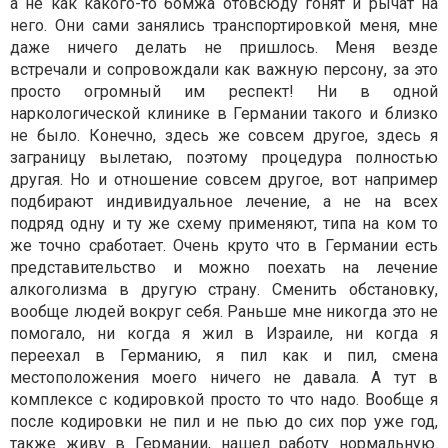
а не как какого-то бомжа отовсюду гонят и рычат на
него. Они сами занялись транспортировкой меня, мне
даже ничего делать не пришлось. Меня везде
встречали и сопровождали как важную персону, за это
просто огромный им респект! Ни в одной
наркологической клинике в Германии такого и близко
не было. Конечно, здесь же совсем другое, здесь я
заграницу вылетаю, поэтому процедура полностью
другая. Но и отношение совсем другое, вот например
подбирают индивидуальное лечение, а не на всех
подряд одну и ту же схему применяют, типа на ком то
же точно сработает. Очень круто что в Германии есть
представительство и можно поехать на лечение
алкоголизма в другую страну. Сменить обстановку,
вообще людей вокруг себя. Раньше мне никогда это не
помогало, ни когда я жил в Израиле, ни когда я
переехал в Германию, я пил как и пил, смена
местоположения моего ничего не давала. А тут в
комплексе с кодировкой просто то что надо. Вообще я
после кодировки не пил и не пью до сих пор уже год,
также живу в Германии, нашел работу нормальную.