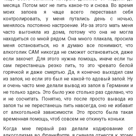
месяца. Потом мог не пить какое-то и снова. Во время
моих запоев я чаще всего переставал себя
контролировать, у меня путались день с ночью,
менялось постоянно настроение. Из-за этого мать меня
часто выгоняла из дома, потому что она не могла
находиться со мной рядом. Она много плакала, просила
меня остановиться, но я думаю все понимают, что
алкоголик САМ никогда не сможет остановиться, даже
если захочет. Для этого нужна помощь, иначе если ты
сам перестанешь резко пить, то это чревато белой
горячкой и даже смертью. Да, я конечно выходил сам
из запоя, но если это был не какой-то адовый запой. Ну
и очень часто мне делали вывод из запоя в Германии и
не только здесь. Это было уже столько раз сделано, что
и не сосчитать. Понятно, что после просто вывода из
запоя ты не перестанешь пить навсегда, оно не избавит
от алкогольной зависимости. Это просто была такая
временная помощь, чтоб совсем не откинуть коньки.
Когда мне первый раз делали кодирование от
алкоголизма во Франкфурте, я сначала отнесся к этому