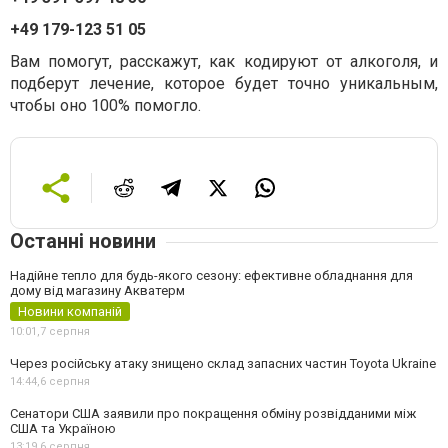
+49 179-123 51 05
Вам помогут, расскажут, как кодируют от алкоголя, и
подберут лечение, которое будет точно уникальным,
чтобы оно 100% помогло.
Останні новини
Надійне тепло для будь-якого сезону: ефективне обладнання для
дому від магазину Акватерм
Новини компаній
10:01,
7 серпня
Через російську атаку знищено склад запасних частин Toyota Ukraine
14:44,
6 серпня
Сенатори США заявили про покращення обміну розвідданими між
США та Україною
13:19,
6 серпня