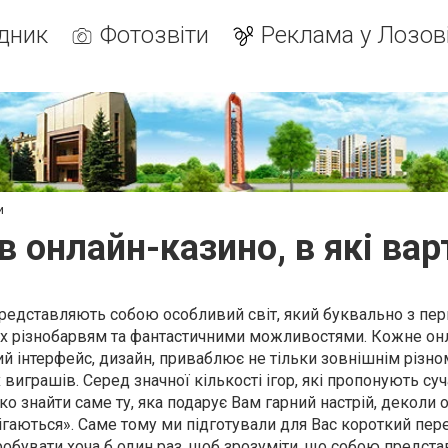
дник
Фотозвіти
Реклама у Лозов
и
в онлайн-казино, в які вар
 представляють собою особливий світ, який буквально з пе
х різнобарвям та фантастичними можливостями. Кожне он
й інтерфейс, дизайн, приваблює не тільки зовнішнім різном
виграшів. Серед значної кількості ігор, які пропонують суч
о знайти саме ту, яка подарує Вам гарний настрій, деколи о
гаються». Саме тому ми підготували для Вас короткий перел
робувати хоча б один раз, щоб зрозуміти, що собою предста