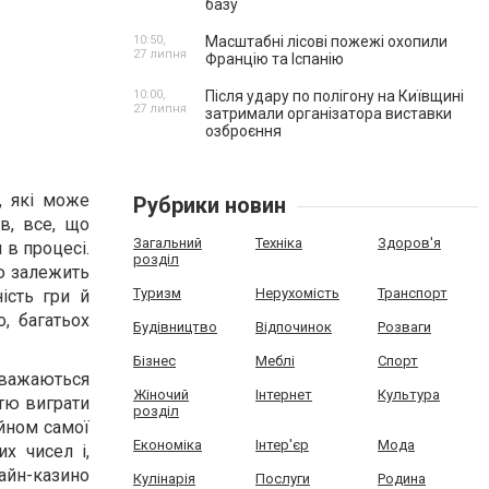
базу
10:50,
Масштабні лісові пожежі охопили
27 липня
Францію та Іспанію
10:00,
Після удару по полігону на Київщині
27 липня
затримали організатора виставки
озброєння
, які може
Рубрики новин
в, все, що
Загальний
Техніка
Здоров'я
 в процесі.
розділ
тю залежить
Туризм
Нерухомість
Транспорт
ість гри й
, багатьох
Будівництво
Відпочинок
Розваги
Бізнес
Меблі
Спорт
вважаються
Жіночий
Інтернет
Культура
тю виграти
розділ
айном самої
Економіка
Інтер'єр
Мода
х чисел і,
айн-казино
Кулінарія
Послуги
Родина