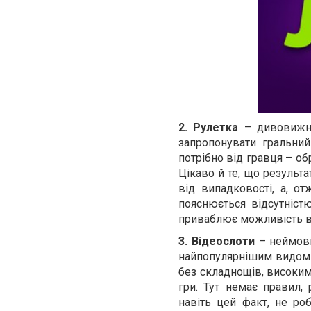
2. Рулетка
– дивовижно 
запропонувати гральний 
потрібно від гравця – об
Цікаво й те, що результ
від випадковості, а, о
пояснюється відсутніст
приваблює можливість ви
3. Відеослоти
– неймові
найпопулярнішим видом 
без складнощів, високим
гри. Тут немає правил,
навіть цей факт, не р