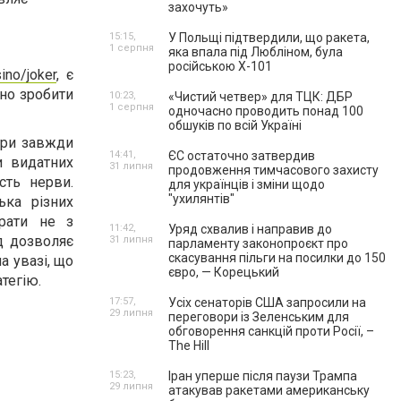
захочуть»
15:15,
У Польщі підтвердили, що ракета,
1 серпня
яка впала під Любліном, була
російською Х-101
ino/joker
, є
дно зробити
10:23,
«Чистий четвер» для ТЦК: ДБР
1 серпня
одночасно проводить понад 100
обшуків по всій Україні
 гри завжди
14:41,
ЄС остаточно затвердив
и видатних
31 липня
продовження тимчасового захисту
сть нерви.
для українців і зміни щодо
"ухилянтів"
ька різних
грати не з
11:42,
Уряд схвалив і направив до
д дозволяє
31 липня
парламенту законопроєкт про
скасування пільги на посилки до 150
а увазі, що
євро, — Корецький
тегію.
17:57,
Усіх сенаторів США запросили на
29 липня
переговори із Зеленським для
обговорення санкцій проти Росії, –
The Hill
15:23,
Іран уперше після паузи Трампа
29 липня
атакував ракетами американську