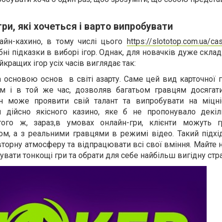
гри, які хочеться і варто випробувати
айн-кахино, в тому числі цього
https://slototop.com.ua/cas
ібні підказки в виборі ігор. Однак, для новачків дуже скла
йкращих ігор усіх часів виглядає так:
а основою основ в світі азарту. Саме цей вид карточної
м і в той же час, дозволяв багатьом гравцям досягат
ен може проявити свій талант та випробувати на міцні
 дійсно якісного казино, яке б не пропонувало декіл
ого ж, зараз,в умовах онлайн-гри, клієнти можуть 
м, а з реальними гравцями в режимі відео. Такий підхі
торну атмосферу та відпрацювати всі свої вміння. Майте н
вати тонкощі гри та обрати для себе найбільш вигідну стра