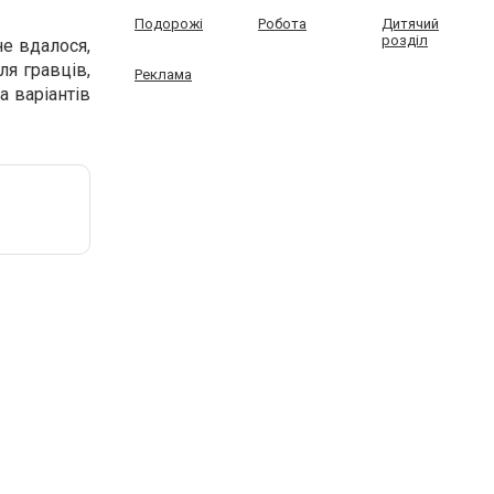
Подорожі
Робота
Дитячий
розділ
не вдалося,
ля гравців,
Реклама
а варіантів