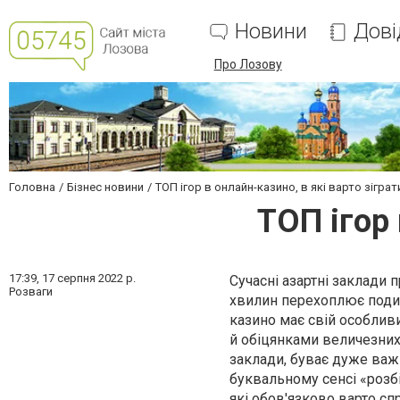
Новини
Дові
Про Лозову
Головна
Бізнес новини
ТОП ігор в онлайн-казино, в які варто зіграт
ТОП ігор 
17:39,
17 серпня 2022 р.
Сучасні азартні заклади
Розваги
хвилин перехоплює поди
казино має свій особливи
й обіцянками величезних 
заклади, буває дуже важк
буквальному сенсі «розбі
які обов'язково варто сп