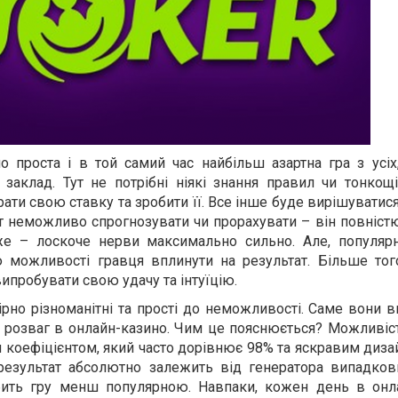
проста і в той самий час найбільш азартна гра з усіх
заклад. Тут не потрібні ніякі знання правил чи тонкощі
рати свою ставку та зробити її. Все інше буде вирішуватися
ат неможливо спрогнозувати чи прорахувати – він повніс
тже – лоскоче нерви максимально сильно. Але, популярн
ю можливості гравця вплинути на результат. Більше того
пробувати свою удачу та інтуїцію.
рно різноманітні та прості до неможливості. Саме вони 
розваг в онлайн-казино. Чим це пояснюється? Можливіс
 коефіцієнтом, який часто дорівнює 98% та яскравим диз
 результат абсолютно залежить від генератора випадкови
обить гру менш популярною. Навпаки, кожен день в онл