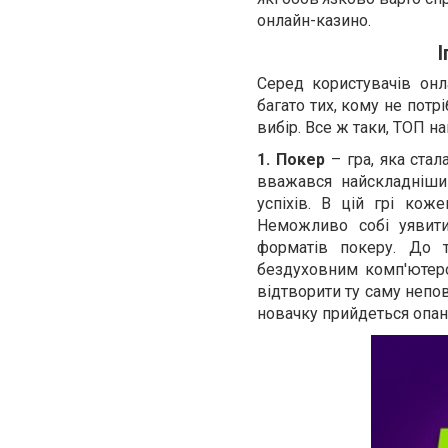
онлайн-казино.
І
Серед користувачів онл
багато тих, кому не потр
вибір. Все ж таки, ТОП на
1. Покер
– гра, яка стал
вважався найскладніши
успіхів. В цій грі кож
Неможливо собі уявити
форматів покеру. До т
бездуховним комп'ютеро
відтворити ту саму непов
новачку прийдеться опану