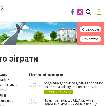
ій
Спецрозділ
Помогатор
то зіграти
Останні новини
рших
лайн-
11:00,
Медична допомога дітям і дорослим:
аніттям, а
3 серпня
як обрати клініку для всієї родини
асні
Новини компаній
чі в
ік ігор,
09:00,
Трамп заявив, що США можуть
2 серпня
забрати з України «майже все, що
вляє