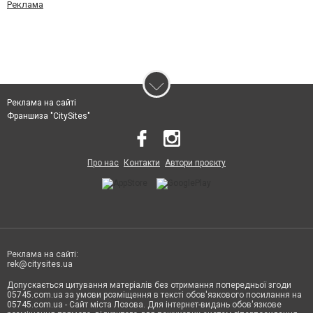
Реклама
Реклама на сайті
Франшиза "CitySites"
Про нас
Контакти
Автори проєкту
Реклама на сайті:
rek@citysites.ua
Допускається цитування матеріалів без отримання попередньої згоди
05745.com.ua за умови розміщення в тексті обов'язкового посилання на
05745.com.ua - Сайт міста Лозова. Для інтернет-видань обов'язкове