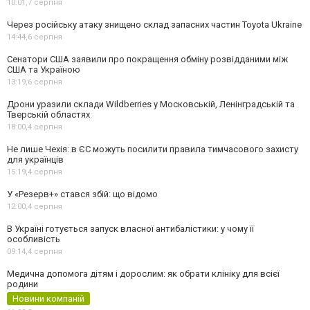
10:01,
7 серпня
Через російську атаку знищено склад запасних частин Toyota Ukraine
14:44,
6 серпня
Сенатори США заявили про покращення обміну розвідданими між
США та Україною
13:19,
6 серпня
Дрони уразили склади Wildberries у Московській, Ленінградській та
Тверській областях
18:00,
4 серпня
Не лише Чехія: в ЄС можуть посилити правила тимчасового захисту
для українців
15:19,
4 серпня
У «Резерв+» стався збій: що відомо
12:00,
4 серпня
В Україні готується запуск власної антибалістики: у чому її
особливість
09:14,
4 серпня
Медична допомога дітям і дорослим: як обрати клініку для всієї
родини
Новини компаній