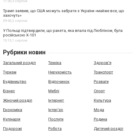
11:00,
3 серпня
Трамп заявив, що США можуть забрати з України «майже все, що
захочуть»
09:00,
2 серпня
У Польщі підтвердили, що ракета, яка впала під Любліном, була
російською Х-101
15:15,
1 серпня
Рубрики новин
Загальний розділ
Техніка
Здоров'я
Туризм
Нерухомість
Транспорт
Будівництво
Відпочинок
Розваги
Бізнес
Меблі
Спорт
Жіночий розділ
Інтернет
Культура
Економіка
Інтер'єр
Мода
Кулінарія
Послуги
Родина
Подорожі
Робота
Дитячий розділ