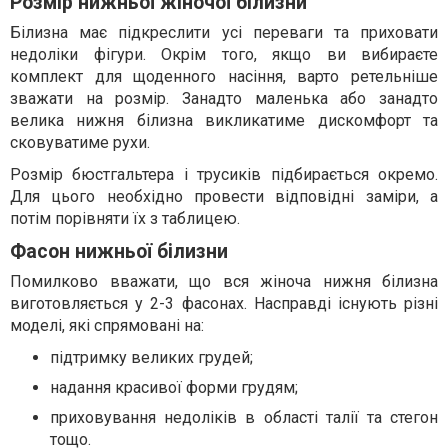
Розмір нижньої жіночої білизни
Білизна має підкреслити усі переваги та приховати
недоліки фігури. Окрім того, якщо ви вибираєте
комплект для щоденного насіння, варто ретельніше
зважати на розмір. Занадто маленька або занадто
велика нижня білизна викликатиме дискомфорт та
сковуватиме рухи.
Розмір бюстгальтера і трусиків підбирається окремо.
Для цього необхідно провести відповідні заміри, а
потім порівняти їх з таблицею.
Фасон нижньої білизни
Помилково вважати, що вся жіноча нижня білизна
виготовляється у 2-3 фасонах. Насправді існують різні
моделі, які спрямовані на:
підтримку великих грудей;
надання красивої форми грудям;
приховування недоліків в області талії та стегон
тощо.