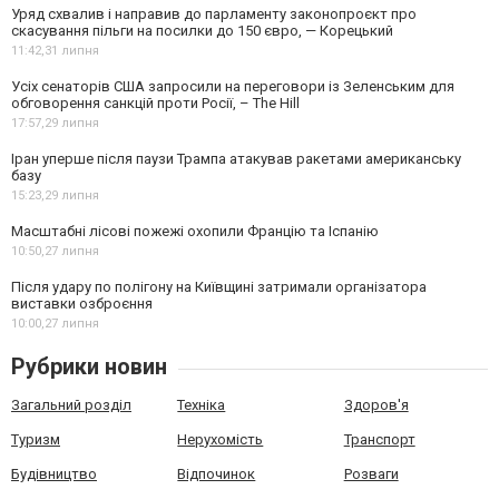
Уряд схвалив і направив до парламенту законопроєкт про
скасування пільги на посилки до 150 євро, — Корецький
11:42,
31 липня
Усіх сенаторів США запросили на переговори із Зеленським для
обговорення санкцій проти Росії, – The Hill
17:57,
29 липня
Іран уперше після паузи Трампа атакував ракетами американську
базу
15:23,
29 липня
Масштабні лісові пожежі охопили Францію та Іспанію
10:50,
27 липня
Після удару по полігону на Київщині затримали організатора
виставки озброєння
10:00,
27 липня
Рубрики новин
Загальний розділ
Техніка
Здоров'я
Туризм
Нерухомість
Транспорт
Будівництво
Відпочинок
Розваги