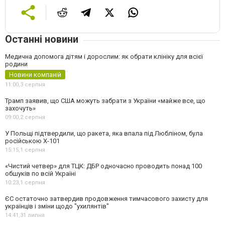
Останні новини
Медична допомога дітям і дорослим: як обрати клініку для всієї
родини
Новини компаній
11:00,
3 серпня
Трамп заявив, що США можуть забрати з України «майже все, що
захочуть»
09:00,
2 серпня
У Польщі підтвердили, що ракета, яка впала під Любліном, була
російською Х-101
15:15,
1 серпня
«Чистий четвер» для ТЦК: ДБР одночасно проводить понад 100
обшуків по всій Україні
10:23,
1 серпня
ЄС остаточно затвердив продовження тимчасового захисту для
українців і зміни щодо "ухилянтів"
14:41,
31 липня