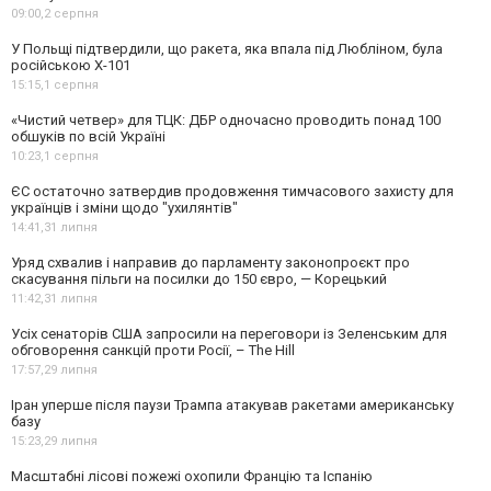
09:00,
2 серпня
У Польщі підтвердили, що ракета, яка впала під Любліном, була
російською Х-101
15:15,
1 серпня
«Чистий четвер» для ТЦК: ДБР одночасно проводить понад 100
обшуків по всій Україні
10:23,
1 серпня
ЄС остаточно затвердив продовження тимчасового захисту для
українців і зміни щодо "ухилянтів"
14:41,
31 липня
Уряд схвалив і направив до парламенту законопроєкт про
скасування пільги на посилки до 150 євро, — Корецький
11:42,
31 липня
Усіх сенаторів США запросили на переговори із Зеленським для
обговорення санкцій проти Росії, – The Hill
17:57,
29 липня
Іран уперше після паузи Трампа атакував ракетами американську
базу
15:23,
29 липня
Масштабні лісові пожежі охопили Францію та Іспанію