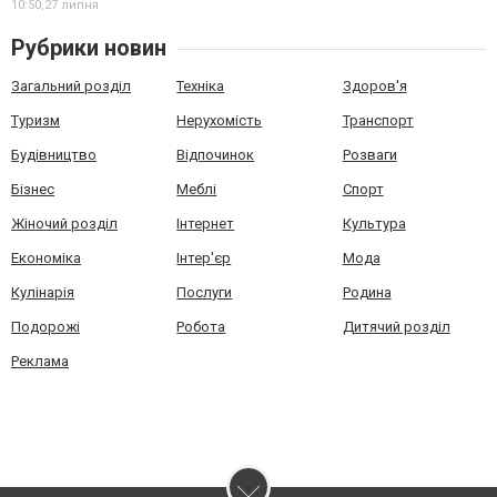
10:50,
27 липня
Рубрики новин
Загальний розділ
Техніка
Здоров'я
Туризм
Нерухомість
Транспорт
Будівництво
Відпочинок
Розваги
Бізнес
Меблі
Спорт
Жіночий розділ
Інтернет
Культура
Економіка
Інтер'єр
Мода
Кулінарія
Послуги
Родина
Подорожі
Робота
Дитячий розділ
Реклама