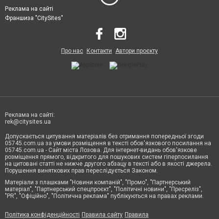
Реклама на сайті
Франшиза "CitySites"
Про нас
Контакти
Автори проєкту
Реклама на сайті:
rek@citysites.ua
Допускається цитування матеріалів без отримання попередньої згоди
05745.com.ua за умови розміщення в тексті обов'язкового посилання на
05745.com.ua - Сайт міста Лозова. Для інтернет-видань обов'язкове
розміщення прямого, відкритого для пошукових систем гіперпосилання
на цитовані статті не нижче другого абзацу в тексті або в якості джерела.
Порушення виняткових прав переслідується Законом.
Матеріали з плашками "Новини компаній", "Промо", "Партнерський
матеріал", "Партнерський спецпроєкт", "Політичні новини", "Пресреліз",
"PR", "Офіційно", "Політична реклама" публікуються на правах реклами.
Політика конфіденційності
Правила сайту
Правила