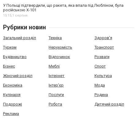
У Польщі підтвердили, що ракета, яка впала під Любліном, була
російською Х-101
15:15,
1 серпня
Рубрики новин
Загальний розділ
Техніка
Здоров'я
Туризм
Нерухомість
Транспорт
Будівництво
Відпочинок
Розваги
Бізнес
Меблі
Спорт
Жіночий розділ
Інтернет
Культура
Економіка
Інтер'єр
Мода
Кулінарія
Послуги
Родина
Подорожі
Робота
Дитячий розділ
Реклама