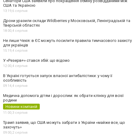
Сенатори США заявили про покращення обміну розвідданими між
США та Україною
13:19,
6 серпня
Дрони уразили склади Wildberries у Московській, Ленінградській та
Тверській областях
18:00,
4 серпня
Не лише Чехія: в ЄС можуть посилити правила тимчасового захисту
для українців
15:19,
4 серпня
У «Резерв+» стався збій: що відомо
12:00,
4 серпня
В Україні готується запуск власної антибалістики: у чому її
особливість
09:14,
4 серпня
Медична допомога дітям і дорослим: як обрати клініку для всієї
родини
Новини компаній
11:00,
3 серпня
Трамп заявив, що США можуть забрати з України «майже все, що
захочуть»
09:00,
2 серпня