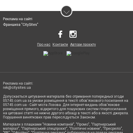
Реклама на сайті
Франшиза "CitySites"
Про нас
Контакти
Автори проєкту
Реклама на сайті:
rek@citysites.ua
Допускається цитування матеріалів без отримання попередньої згоди
05745.com.ua за умови розміщення в тексті обов'язкового посилання на
05745.com.ua - Сайт міста Лозова. Для інтернет-видань обов'язкове
розміщення прямого, відкритого для пошукових систем гіперпосилання
на цитовані статті не нижче другого абзацу в тексті або в якості джерела.
Порушення виняткових прав переслідується Законом.
Матеріали з плашками "Новини компаній", "Промо", "Партнерський
матеріал", "Партнерський спецпроєкт", "Політичні новини", "Пресреліз",
"PR", "Офіційно", "Політична реклама" публікуються на правах реклами.