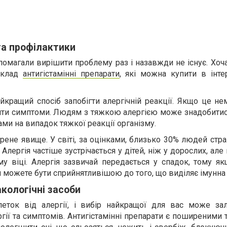
та профілактики
допомагали вирішити проблему раз і назавжди не існує. Хоч
иклад
антигістамінні препарати
, які можна купити в інте
йкращий спосіб запобігти алергічній реакції. Якщо це н
ити симптоми. Людям з тяжкою алергією може знадобитися
ками на випадок тяжкої реакції організму.
рене явище. У світі, за оцінками, близько 30% людей ст
. Алергія частіше зустрічається у дітей, ніж у дорослих, ал
у віці. Алергія зазвичай передається у спадок, тому як
 ви можете бути сприйнятливішою до того, що виділяє імунна
ологічні засоби
леток від алергії, і вибір найкращої для вас може за
гії та симптомів. Антигістамінні препарати є поширеними