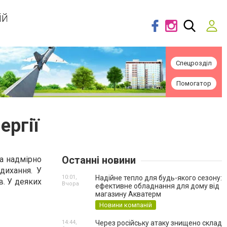
ій
Спецрозділ
Помогатор
ергії
Останні новини
ма надмірно
дихання. У
10:01,
Надійне тепло для будь-якого сезону:
в. У деяких
Вчора
ефективне обладнання для дому від
магазину Акватерм
Новини компаній
14:44,
Через російську атаку знищено склад