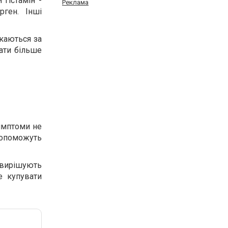
 гістамін -
Реклама
ген. Інші
скаються за
ати більше
симптоми не
 допоможуть
 вирішують
е купувати