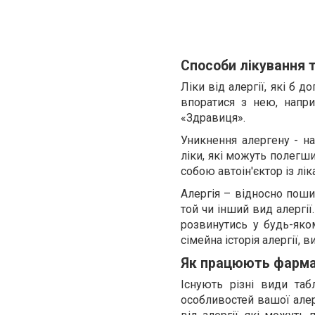
Способи лікування 
Ліки від алергії, які б 
впоратися з нею, напр
«Здравиця».
Уникнення алергену - на
ліки, які можуть полегш
собою автоін'єктор із лі
Алергія – відносно поши
той чи інший вид алергії
розвинутись у будь-яком
сімейна історія алергії,
Як працюють фармак
Існують різні види таб
особливостей вашої алер