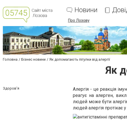
Новини
Дові
Про Лозову
Головна
Бізнес новини
Як допомагають пігулки від алергії
Як д
Здоров'я
Алергія - це реакція іму
реагує на алерген, викл
людей може бути алергія 
людей алергія протікає 