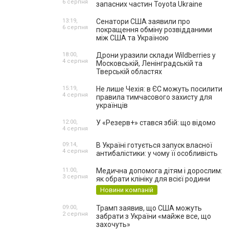
6 серпня
запасних частин Toyota Ukraine
13:19,
Сенатори США заявили про
6 серпня
покращення обміну розвідданими
між США та Україною
18:00,
Дрони уразили склади Wildberries у
4 серпня
Московській, Ленінградській та
Тверській областях
15:19,
Не лише Чехія: в ЄС можуть посилити
4 серпня
правила тимчасового захисту для
українців
12:00,
У «Резерв+» стався збій: що відомо
4 серпня
09:14,
В Україні готується запуск власної
4 серпня
антибалістики: у чому її особливість
11:00,
Медична допомога дітям і дорослим:
3 серпня
як обрати клініку для всієї родини
Новини компаній
09:00,
Трамп заявив, що США можуть
2 серпня
забрати з України «майже все, що
захочуть»