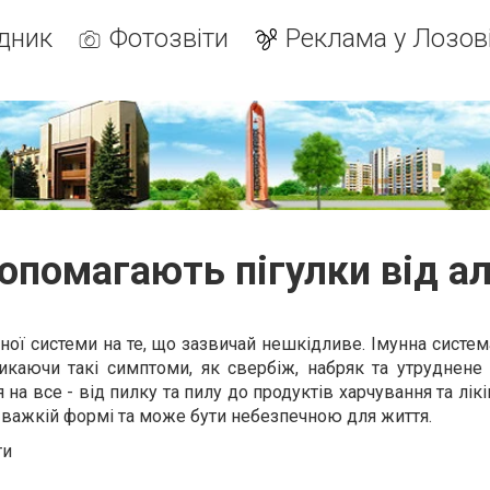
дник
Фотозвіти
Реклама у Лозов
опомагають пігулки від ал
нної системи на те, що зазвичай нешкідливе. Імунна систе
икаючи такі симптоми, як свербіж, набряк та утруднене 
на все - від пилку та пилу до продуктів харчування та лікі
у важкій формі та може бути небезпечною для життя.