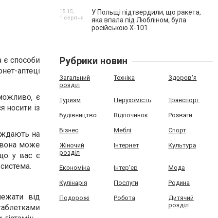
15:15,
У Польщі підтвердили, що ракета,
1 серпня
яка впала під Любліном, була
російською Х-101
Рубрики новин
а є способи
рнет-аптеці
Загальний
Техніка
Здоров'я
розділ
еможливо, є
Туризм
Нерухомість
Транспорт
 носити із
Будівництво
Відпочинок
Розваги
Бізнес
Меблі
Спорт
раждають на
е вона може
Жіночий
Інтернет
Культура
розділ
що у вас є
 система.
Економіка
Інтер'єр
Мода
Кулінарія
Послуги
Родина
лежати від
Подорожі
Робота
Дитячий
розділ
 таблетками