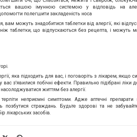
полегшити очі, що сльозяться, нежить і свербіж, блокуючи
ється вашою імунною системою у відповідь на алер
опомогти полегшити закладеність носа
я, вам можуть знадобитися таблетки від алергії, які відпу
ніж таблетки, що відпускаються без рецепта, і можуть м
орі.
ергії, яка підходить для вас, і поговоріть з лікарем, якщо 
 вас з'явилися побічні ефекти. Правильно підібрані ліки
 насолоджуватися життям без алергії.
 терпіти неприємні симптоми. Адже аптечні препарати
ь позбутися страждань. Будьте здорові та не забувайт
ір лікарських засобів.