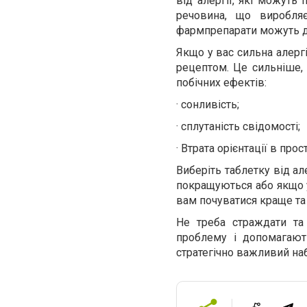
від алергії, які можуть 
речовина, що виробля
фармпрепарати можуть д
Якщо у вас сильна алергі
рецептом. Це сильніше, 
побічних ефектів:
· сонливість;
· сплутаність свідомості;
· Втрата орієнтації в прост
Виберіть таблетку від ал
покращуються або якщо у
вам почуватися краще та
Не треба страждати та
проблему і допомагают
стратегічно важливий наб