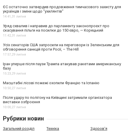
ЄС остаточно затвердив продовження тимчасового захисту для
українців і зміни щодо "ухилянтів"
14:41,
31 липня
Уряд схвалив і направив до парламенту законопроєкт про
скасування пільги на посилки до 150 євро, — Корецький
11:42,
31 липня
Усіх сенаторів США запросили на переговори із Зеленським для
обговорення санкцій проти Росії, – The Hill
17:57,
29 липня
Іран уперше після паузи Трампа атакував ракетами американську
базу
15:23,
29 липня
Масштабні лісові пожежі охопили Францію та Іспанію
10:50,
27 липня
Після удару по полігону на Київщині затримали організатора
виставки озброєння
10:00,
27 липня
Рубрики новин
Загальний розділ
Техніка
Здоров'я