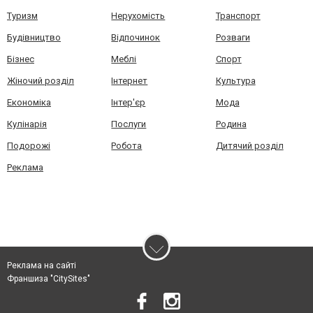
Туризм
Нерухомість
Транспорт
Будівництво
Відпочинок
Розваги
Бізнес
Меблі
Спорт
Жіночий розділ
Інтернет
Культура
Економіка
Інтер'єр
Мода
Кулінарія
Послуги
Родина
Подорожі
Робота
Дитячий розділ
Реклама
Реклама на сайті
Франшиза "CitySites"