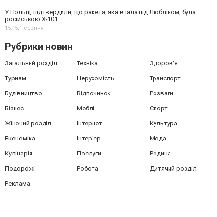
У Польщі підтвердили, що ракета, яка впала під Любліном, була
російською Х-101
15:15,
1 серпня
Рубрики новин
Загальний розділ
Техніка
Здоров'я
Туризм
Нерухомість
Транспорт
Будівництво
Відпочинок
Розваги
Бізнес
Меблі
Спорт
Жіночий розділ
Інтернет
Культура
Економіка
Інтер'єр
Мода
Кулінарія
Послуги
Родина
Подорожі
Робота
Дитячий розділ
Реклама