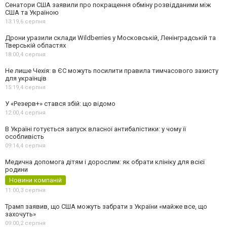
Сенатори США заявили про покращення обміну розвідданими між
США та Україною
13:19,
6 серпня
Дрони уразили склади Wildberries у Московській, Ленінградській та
Тверській областях
18:00,
4 серпня
Не лише Чехія: в ЄС можуть посилити правила тимчасового захисту
для українців
15:19,
4 серпня
У «Резерв+» стався збій: що відомо
12:00,
4 серпня
В Україні готується запуск власної антибалістики: у чому її
особливість
09:14,
4 серпня
Медична допомога дітям і дорослим: як обрати клініку для всієї
родини
Новини компаній
11:00,
3 серпня
Трамп заявив, що США можуть забрати з України «майже все, що
захочуть»
09:00,
2 серпня