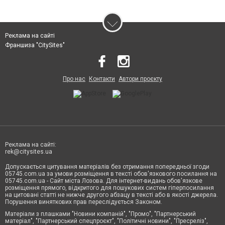
Реклама на сайті
Франшиза "CitySites"
Про нас
Контакти
Автори проєкту
Реклама на сайті:
rek@citysites.ua
Допускається цитування матеріалів без отримання попередньої згоди
05745.com.ua за умови розміщення в тексті обов'язкового посилання на
05745.com.ua - Сайт міста Лозова. Для інтернет-видань обов'язкове
розміщення прямого, відкритого для пошукових систем гіперпосилання
на цитовані статті не нижче другого абзацу в тексті або в якості джерела.
Порушення виняткових прав переслідується Законом.
Матеріали з плашками "Новини компаній", "Промо", "Партнерський
матеріал", "Партнерський спецпроєкт", "Політичні новини", "Пресреліз",