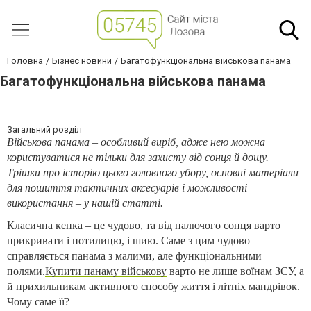
Головна
Бізнес новини
Багатофункціональна військова панама
Багатофункціональна військова панама
Загальний розділ
Військова панама – особливий виріб, адже нею можна
користуватися не тільки для захисту від сонця й дощу.
Трішки про історію цього головного убору, основні матеріали
для пошиття тактичних аксесуарів і можливості
використання – у нашій статті.
Класична кепка – це чудово, та від палючого сонця варто
прикривати і потилицю, і шию. Саме з цим чудово
справляється панама з малими, але функціональними
полями.
Купити панаму військову
варто не лише воїнам ЗСУ, а
й прихильникам активного способу життя і літніх мандрівок.
Чому саме її?