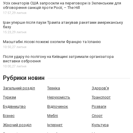
Усіх сенаторів США запросили на переговори із Зеленським для
обговорення санкцій проти Росії, – The Hill
17:57,
29 липня
Іран уперше після паузи Трампа атакував ракетами американську
базу
15:23,
29 липня
Масштабні лісові пожежі охопили Францію та Іспанію
10:50,
27 липня
Після удару по полігону на Київщині затримали організатора
виставки озброєння
10:00,
27 липня
Рубрики новин
Загальний розділ
Техніка
Здоров'я
Туризм
Нерухомість
Транспорт
Будівництво
Відпочинок
Розваги
Бізнес
Меблі
Спорт
Жіночий розділ
Інтернет
Культура