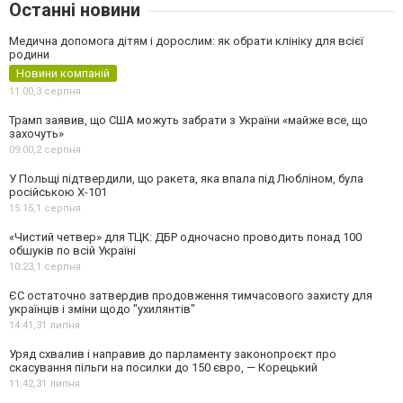
Останні новини
Медична допомога дітям і дорослим: як обрати клініку для всієї
родини
Новини компаній
11:00,
3 серпня
Трамп заявив, що США можуть забрати з України «майже все, що
захочуть»
09:00,
2 серпня
У Польщі підтвердили, що ракета, яка впала під Любліном, була
російською Х-101
15:15,
1 серпня
«Чистий четвер» для ТЦК: ДБР одночасно проводить понад 100
обшуків по всій Україні
10:23,
1 серпня
ЄС остаточно затвердив продовження тимчасового захисту для
українців і зміни щодо "ухилянтів"
14:41,
31 липня
Уряд схвалив і направив до парламенту законопроєкт про
скасування пільги на посилки до 150 євро, — Корецький
11:42,
31 липня