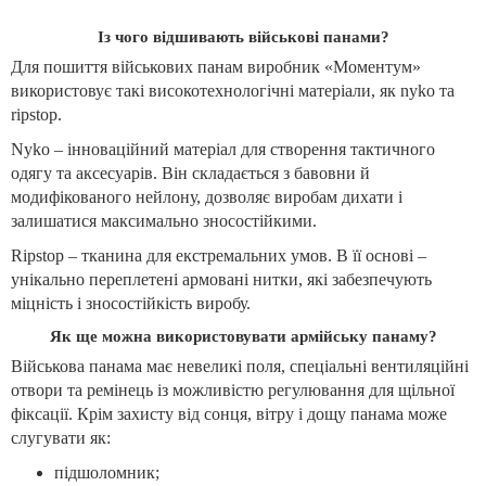
Із чого відшивають військові панами?
Для пошиття військових панам виробник «Моментум»
використовує такі високотехнологічні матеріали, як nyko та
ripstop.
Nyko – інноваційний матеріал для створення тактичного
одягу та аксесуарів. Він складається з бавовни й
модифікованого нейлону, дозволяє виробам дихати і
залишатися максимально зносостійкими.
Ripstop – тканина для екстремальних умов. В її основі –
унікально переплетені армовані нитки, які забезпечують
міцність і зносостійкість виробу.
Як ще можна використовувати армійську панаму?
Військова панама має невеликі поля, спеціальні вентиляційні
отвори та ремінець із можливістю регулювання для щільної
фіксації. Крім захисту від сонця, вітру і дощу панама може
слугувати як:
підшоломник;