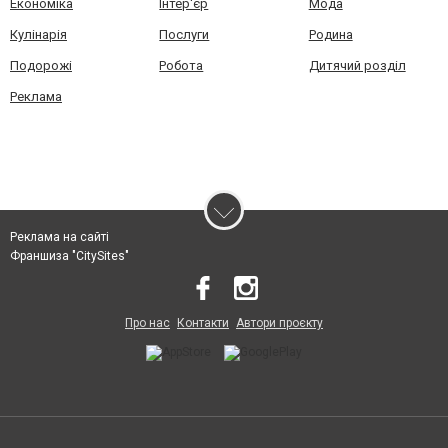
Економіка
Інтер'єр
Мода
Кулінарія
Послуги
Родина
Подорожі
Робота
Дитячий розділ
Реклама
Реклама на сайті
Франшиза "CitySites"
Про нас
Контакти
Автори проєкту