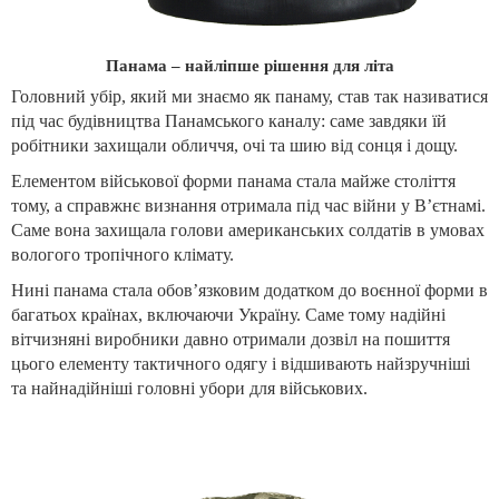
Панама – найліпше рішення для літа
Головний убір, який ми знаємо як панаму, став так називатися
під час будівництва Панамського каналу: саме завдяки їй
робітники захищали обличчя, очі та шию від сонця і дощу.
Елементом військової форми панама стала майже століття
тому, а справжнє визнання отримала під час війни у В’єтнамі.
Саме вона захищала голови американських солдатів в умовах
вологого тропічного клімату.
Нині панама стала обов’язковим додатком до воєнної форми в
багатьох країнах, включаючи Україну. Саме тому надійні
вітчизняні виробники давно отримали дозвіл на пошиття
цього елементу тактичного одягу і відшивають найзручніші
та найнадійніші головні убори для військових.