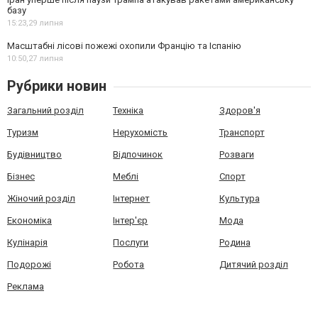
базу
15:23,
29 липня
Масштабні лісові пожежі охопили Францію та Іспанію
10:50,
27 липня
Рубрики новин
Загальний розділ
Техніка
Здоров'я
Туризм
Нерухомість
Транспорт
Будівництво
Відпочинок
Розваги
Бізнес
Меблі
Спорт
Жіночий розділ
Інтернет
Культура
Економіка
Інтер'єр
Мода
Кулінарія
Послуги
Родина
Подорожі
Робота
Дитячий розділ
Реклама