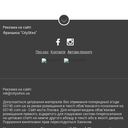
Реклама на сайті
Франшиза "CitySites"
Про нас
Контакти
Автори проєкту
Реклама на сайті:
rek@citysites.ua
Допускається цитування матеріалів без отримання попередньої згоди
05745.com.ua за умови розміщення в тексті обов'язкового посилання на
05745.com.ua - Сайт міста Лозова. Для інтернет-видань обов'язкове
розміщення прямого, відкритого для пошукових систем гіперпосилання
на цитовані статті не нижче другого абзацу в тексті або в якості джерела.
Порушення виняткових прав переслідується Законом.