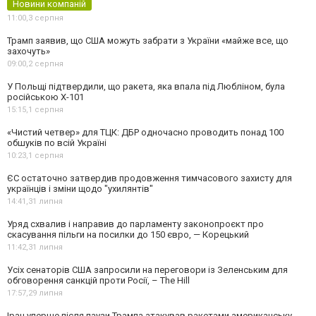
Новини компаній
11:00,
3 серпня
Трамп заявив, що США можуть забрати з України «майже все, що
захочуть»
09:00,
2 серпня
У Польщі підтвердили, що ракета, яка впала під Любліном, була
російською Х-101
15:15,
1 серпня
«Чистий четвер» для ТЦК: ДБР одночасно проводить понад 100
обшуків по всій Україні
10:23,
1 серпня
ЄС остаточно затвердив продовження тимчасового захисту для
українців і зміни щодо "ухилянтів"
14:41,
31 липня
Уряд схвалив і направив до парламенту законопроєкт про
скасування пільги на посилки до 150 євро, — Корецький
11:42,
31 липня
Усіх сенаторів США запросили на переговори із Зеленським для
обговорення санкцій проти Росії, – The Hill
17:57,
29 липня
Іран уперше після паузи Трампа атакував ракетами американську