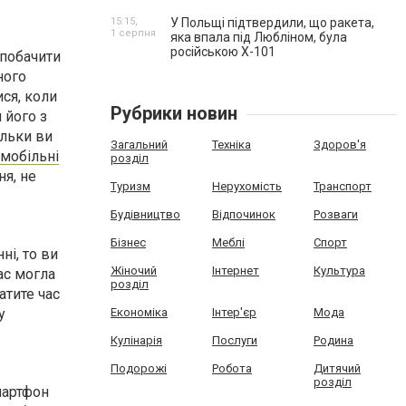
15:15,
У Польщі підтвердили, що ракета,
1 серпня
яка впала під Любліном, була
російською Х-101
 побачити
ного
ся, коли
Рубрики новин
 його з
ільки ви
Загальний
Техніка
Здоров'я
мобільні
розділ
я, не
Туризм
Нерухомість
Транспорт
Будівництво
Відпочинок
Розваги
Бізнес
Меблі
Спорт
ні, то ви
Жіночий
Інтернет
Культура
ас могла
розділ
атите час
у
Економіка
Інтер'єр
Мода
Кулінарія
Послуги
Родина
Подорожі
Робота
Дитячий
розділ
мартфон