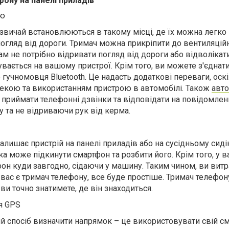
ону на панелі приладів
ою
азвичай встановлюються в такому місці, де їх можна легко
погляд від дороги. Тримач можна прикріпити до вентиляцій
м не потрібно відривати погляд від дороги або відволікати
увається на вашому пристрої. Крім того, ви можете з'єднати
гучномовця Bluetooth. Це надасть додаткові переваги, оск
екою та використанням пристрою в автомобілі. Також
авто
риймати телефонні дзвінки та відповідати на повідомленн
у та не відриваючи рук від керма.
залишає пристрій на панелі приладів або на сусідньому сидін
ка може підкинути смартфон та розбити його. Крім того, у в
он куди завгодно, сідаючи у машину. Таким чином, ви витр
 вас є тримач телефону, все буде простіше. Тримач телефон
 ви точно знатимете, де він знаходиться.
я GPS
й спосіб визначити напрямок – це використовувати свій с