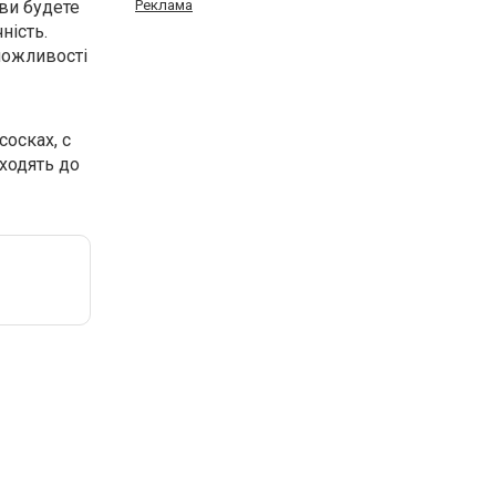
 ви будете
Реклама
ність.
можливості
сосках, с
дходять до