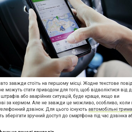
 авто завжди стоїть на першому місці. Жодне текстове пов
е можуть стати приводом для того, щоб відволіктися від д
штрафів або аварійних ситуацій, буде краще, якщо ви
ві за кермом. Але не завжди це можливо, особливо, коли 
телефонний дзвінок. Для цього існують
автомобільні трима
ь зберігати зручний доступ до смартфона під час дзвінка а