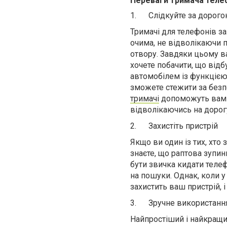
Переваги тримача телеф
1.
Слідкуйте за дорог
Тримачі для телефонів з
очима, не відволікаючи 
отвору. Завдяки цьому ва
хочете побачити, що відб
автомобілем із функцією 
зможете стежити за безп
тримачі
допоможуть вам п
відволікаючись на дорог
2.
Захистіть пристрій
Якщо ви один із тих, хто 
знаєте, що раптова зупин
бути звичка кидати телеф
на пошуки. Однак, коли у
захистить ваш пристрій, і
3.
Зручне використанн
Найпростіший і найкращи