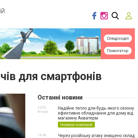
ій
Спецрозділ
Помогатор
чів для смартфонів
Останні новини
10:01,
Надійне тепло для будь-якого сезону:
Вчора
ефективне обладнання для дому від
магазину Акватерм
Новини компаній
14:44,
Через російську атаку знищено склад