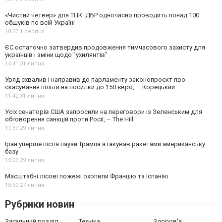
«Чистий четвер» для ТЦК: ДБР одночасно проводить понад 100
обшуків по всій Україні
10:23,
1 серпня
ЄС остаточно затвердив продовження тимчасового захисту для
українців і зміни щодо "ухилянтів"
14:41,
31 липня
Уряд схвалив і направив до парламенту законопроєкт про
скасування пільги на посилки до 150 євро, — Корецький
11:42,
31 липня
Усіх сенаторів США запросили на переговори із Зеленським для
обговорення санкцій проти Росії, – The Hill
17:57,
29 липня
Іран уперше після паузи Трампа атакував ракетами американську
базу
15:23,
29 липня
Масштабні лісові пожежі охопили Францію та Іспанію
10:50,
27 липня
Рубрики новин
Загальний розділ
Техніка
Здоров'я