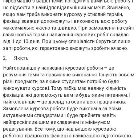
інформацію з вашої теми, погодити з вами всю роботу і
не підвести в найвідповідальніший момент. Звичайно,
якщо вам треба виконати курсову у стислий термін,
фахівці завжди допоможуть і виконають всю роботу
максимально якісно та швидко. При замовленні на сайті
na5ku.
com.ua
термін написання курсових робіт складає
від 1 до 10 днів. При цьому спеціалісти беруться лише
за ті роботи, які гарантовано зможуть зробити вчасно.
2.
Якість
Найголовніше у написанні курсової роботи – це
розуміння теми та правильне виконання. Існують зовсім
різні предмети, за якими студентам потрібно буде
виконувати курсові. Тому na5ku має велику кількість
фахівців, які допоможуть вам із будь-яким питанням. І
найголовніше – це досвід та освіта всіх працівників.
Замовлена курсова робота буде виконана за всіма
актуальними стандартами і буде прийнята навіть
найприскіпливішим викладачем із мінімумом
редагування. Все тому, що над вашою курсовою
роботою працюють фахівці з найкращою підготовкою.