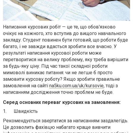
Написання курсових робіт — це те, що обов'язково
очікує на кожного, хто вступив до вищого навчального
закладу. Студент повинен бути готовий, що роботи буде
багато, і не завжди вдасться зробити все вчасно. У
результаті написання курсової роботи може
перетворитися на велику проблему, яку треба вирішити
за будь-яку ціну. Під час такої складної роботи
мимоволі виникає питання: чи не легше б просто
замовити курсову роботу? Якщо зробити правильне
замовлення на сайті
na5ku.com.ua/uk/kursovie
, тоді з
написанням дослідження точно проблем не буде.
Серед основних переваг курсових на замовлення:
1.
Швидкість
Рекомендується звертатися за написанням заздалегідь.
Це дозволить фахівцю набагато краще вивчити