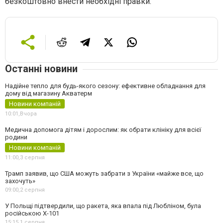
безкоштовно внести необхідні правки.
Останні новини
Надійне тепло для будь-якого сезону: ефективне обладнання для
дому від магазину Акватерм
Новини компаній
10:01,
Вчора
Медична допомога дітям і дорослим: як обрати клініку для всієї
родини
Новини компаній
11:00,
3 серпня
Трамп заявив, що США можуть забрати з України «майже все, що
захочуть»
09:00,
2 серпня
У Польщі підтвердили, що ракета, яка впала під Любліном, була
російською Х-101
15:15,
1 серпня