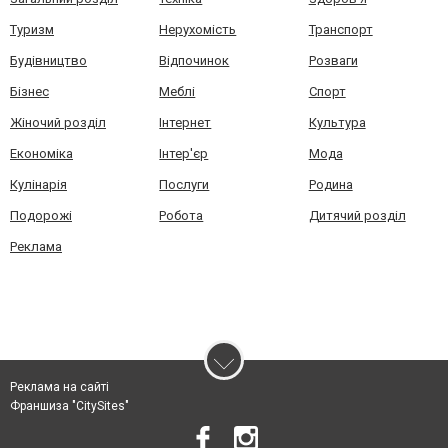
Туризм
Нерухомість
Транспорт
Будівництво
Відпочинок
Розваги
Бізнес
Меблі
Спорт
Жіночий розділ
Інтернет
Культура
Економіка
Інтер'єр
Мода
Кулінарія
Послуги
Родина
Подорожі
Робота
Дитячий розділ
Реклама
Реклама на сайті
Франшиза "CitySites"