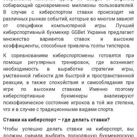
собирающий одновременно миллионы пользователей.
В случае с киберспортом ставки происходят на
различных рынках событий, которые во многом зависят
от специфики компьютерной игры. Лучший
киберспортивный букмекер GGBet Украина предлагает
множество вариантов ставок и высокие
коэффициенты, способные привлечь толпы типстеров.
К соревнованиям киберспортсмены готовятся при
помощи регулярных тренировок, где возникает
необходимость в выработке стратегии игры,
умственной гибкости для быстрой и пространственной
реакции, а также спокойствия и самообладания при
игре по высоким ставкам. Именно поэтому
киберспортивные букмекеры анализируют
психофизическое состояние игроков в той же степени,
что и в случае с традиционными видами спорта.
Ставки на киберспорт – где делать ставки?
Чтобы успешно делать ставки на киберспорт, вы
должны сначала выбрать подходящую букмекерскую