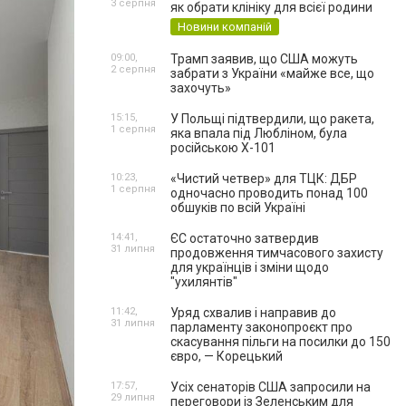
3 серпня
як обрати клініку для всієї родини
Новини компаній
09:00,
Трамп заявив, що США можуть
2 серпня
забрати з України «майже все, що
захочуть»
15:15,
У Польщі підтвердили, що ракета,
1 серпня
яка впала під Любліном, була
російською Х-101
10:23,
«Чистий четвер» для ТЦК: ДБР
1 серпня
одночасно проводить понад 100
обшуків по всій Україні
14:41,
ЄС остаточно затвердив
31 липня
продовження тимчасового захисту
для українців і зміни щодо
"ухилянтів"
11:42,
Уряд схвалив і направив до
31 липня
парламенту законопроєкт про
скасування пільги на посилки до 150
євро, — Корецький
17:57,
Усіх сенаторів США запросили на
29 липня
переговори із Зеленським для