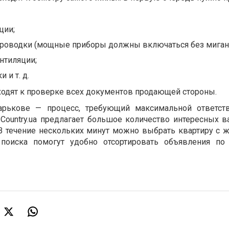
ции;
проводки (мощные приборы должны включаться без мигани
нтиляции;
 и т. д.
еходят к проверке всех документов продающей стороны.
арькове — процесс, требующий максимальной ответств
 Country.ua предлагает большое количество интересных в
 В течение нескольких минут можно выбрать квартиру с
 поиска помогут удобно отсортировать объявления по