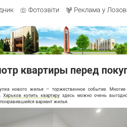
дник
Фотозвіти
Реклама у Лозов
отр квартиры перед поку
упка нового жилья — торжественное событие. Многие 
 в
Харьков купить квартиру
здесь можно очень выгодно.
ь понравившийся вариант жилья.