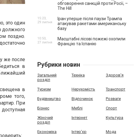
обговорення санкцій проти Росії, –
The Hill
15:23,
Іран уперше після паузи Трампа
о, это один
29 липня
атакував ракетами американську
базу
з должного
ом поздно.
10:50,
Масштабні лісові пожежі охопили
достаточно
27 липня
Францію та Іспанію
у же после
Рубрики новин
бедиться в
 ближайший
Загальний
Техніка
Здоров'я
розділ
освещена в
Туризм
Нерухомість
Транспорт
роме того,
Будівництво
Відпочинок
Розваги
артир. При
Бізнес
Меблі
Спорт
доступная
Жіночий
Інтернет
Культура
розділ
Економіка
Інтер'єр
Мода
роверить: