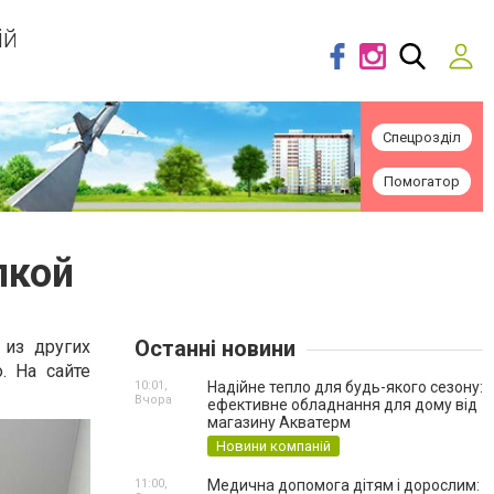
ій
Спецрозділ
Помогатор
пкой
Останні новини
из других
 На сайте
10:01,
Надійне тепло для будь-якого сезону:
Вчора
ефективне обладнання для дому від
магазину Акватерм
Новини компаній
11:00,
Медична допомога дітям і дорослим: