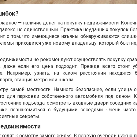
шибок?
главное — наличие денег на покупку недвижимости. Конечн
 далеко не единственный. Практика неудачных покупок бе
рит о том, что имеющиеся изъяны обнаруживаются слишк
лемы приходится уже новому владельцу, который был не
недвижимости не рекомендуют осуществлять покупку сраз
, даже если его цена подходит. Прежде всего стоит у
. Например, узнать, на каком расстоянии находятся
порта, станция метро или школа.
тру самой местности. Намного безопаснее, если улица 
то для парковки собственного автомобиля под окном. К
остояние подъезда, осмотреть входные двери соседних кв
же познакомиться с будущими соседями. Очень часто 
приятные секреты.
недвижимости
реходят к осмотру самого жилья. В первую очередь нужно п