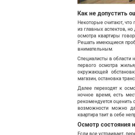
Как не допустить о
Некоторые считают, что 
из главных аспектов, но
осмотра квартиры гово
Решать имеющиеся проб
внимательным.
Специалисты в области 
первого осмотра жилья
окружающей обстановке
магазин, остановка транс
Далее переходят к осмо
ночное время, есть мес
рекомендуется оценить с
возможности можно да
квартира таит в себе не
Осмотр состояния 
Если все устраивает, пе