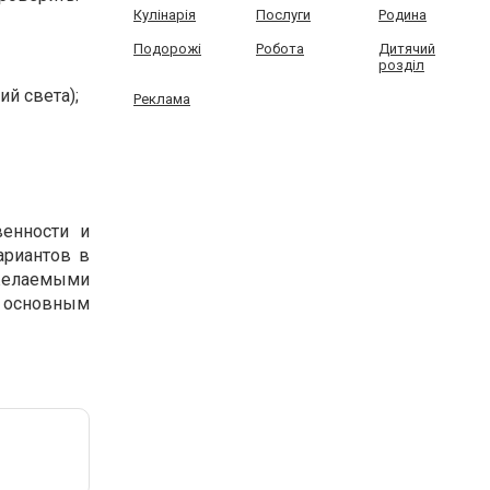
Кулінарія
Послуги
Родина
Подорожі
Робота
Дитячий
розділ
й света);
Реклама
енности и
ариантов в
 желаемыми
 основным