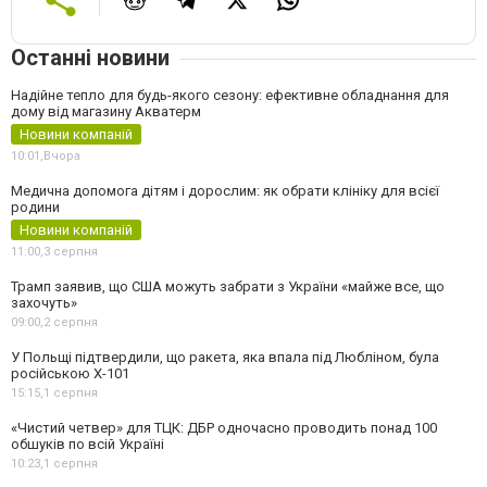
Останні новини
Надійне тепло для будь-якого сезону: ефективне обладнання для
дому від магазину Акватерм
Новини компаній
10:01,
Вчора
Медична допомога дітям і дорослим: як обрати клініку для всієї
родини
Новини компаній
11:00,
3 серпня
Трамп заявив, що США можуть забрати з України «майже все, що
захочуть»
09:00,
2 серпня
У Польщі підтвердили, що ракета, яка впала під Любліном, була
російською Х-101
15:15,
1 серпня
«Чистий четвер» для ТЦК: ДБР одночасно проводить понад 100
обшуків по всій Україні
10:23,
1 серпня