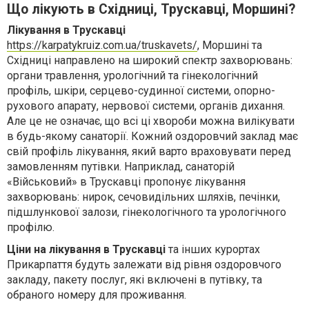
Що лікують в Східниці, Трускавці, Моршині?
Лікування в Трускавці
https://karpatykruiz.com.ua/truskavets/
, Моршині та
Східниці направлено на широкий спектр захворювань:
органи травлення, урологічний та гінекологічний
профіль, шкіри, серцево-судинної системи, опорно-
рухового апарату, нервової системи, органів дихання.
Але це не означає, що всі ці хвороби можна вилікувати
в будь-якому санаторії. Кожний оздоровчий заклад має
свій профіль лікування, який варто враховувати перед
замовленням путівки. Наприклад, санаторій
«Військовий» в Трускавці пропонує лікування
захворювань: нирок, сечовидільних шляхів, печінки,
підшлункової залози, гінекологічного та урологічного
профілю.
Ціни на лікування в Трускавці
та інших курортах
Прикарпаття будуть залежати від рівня оздоровчого
закладу, пакету послуг, які включені в путівку, та
обраного номеру для проживання.