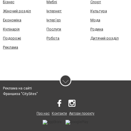
Бізнес
Меблі
Спорт
Жіночий розділ
Інтернет
Культура
Економіка
Інтер'єр
Мода
Кулінарія
Послуги
Родина
Подорожі
Робота
Дитячий розділ
Реклама
Реклама на сайті
Франшиза "CitySites"
Про нас
Контакти
Автори проєкту