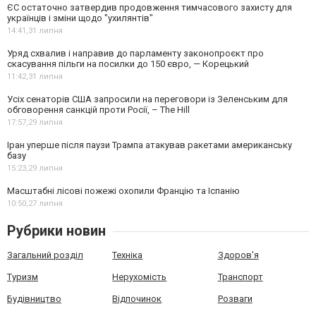
ЄС остаточно затвердив продовження тимчасового захисту для
українців і зміни щодо "ухилянтів"
14:41,
31 липня
Уряд схвалив і направив до парламенту законопроєкт про
скасування пільги на посилки до 150 євро, — Корецький
11:42,
31 липня
Усіх сенаторів США запросили на переговори із Зеленським для
обговорення санкцій проти Росії, – The Hill
17:57,
29 липня
Іран уперше після паузи Трампа атакував ракетами американську
базу
15:23,
29 липня
Масштабні лісові пожежі охопили Францію та Іспанію
10:50,
27 липня
Рубрики новин
Загальний розділ
Техніка
Здоров'я
Туризм
Нерухомість
Транспорт
Будівництво
Відпочинок
Розваги