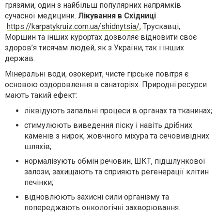
грязями, один з найбільш популярних напрямків
сучасної медицини.
Лікування в Східниці
https://karpatykruiz.com.ua/shidnytsia/
, Трускавці,
Моршин та інших курортах дозволяє відновити своє
здоров’я тисячам людей, як з України, так і інших
держав.
Мінеральні води, озокерит, чисте гірське повітря є
основою оздоровлення в санаторіях. Природні ресурси
мають такий ефект:
ліквідують запальні процеси в органах та тканинах;
стимулюють виведення піску і навіть дрібних
каменів з нирок, жовчного міхура та сечовивідних
шляхів;
нормалізують обмін речовин, ШКТ, підшлункової
залози, захищають та сприяють регенерації клітин
печінки;
відновлюють захисні сили організму та
попереджають онкологічні захворювання.