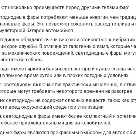
т несколько преимуществ перед другими типами фар:
етодиодные фары потребляют меньше энергии, чем тради
ноновые фары. Это позволяет сократить расход топлива и
уляторной батареи автомобиля.
тодиоды обладают очень высокой стойкостью к вибрации 
ий срок службы. В отличие от галогенных ламп, которые ча
з-за механических повреждений, светодиодные фары могу
аботать без сбоев.
иоды имеют яркий и белый свет, который лучше справляетс
в темное время суток или в плохих погодных условиях.
: светодиоды включаются практически мгновенно, в отлич
которые могут требовать некоторого времени на разогрев.
е: светодиоды не содержат опасных веществ, таких как рту
ести вред окружающей среде при утилизации.
: светодиодные фары имеют более компактный и эстетич
 их более привлекательными для автолюбителей.
одные фары являются прекрасным выбором для автолюбит