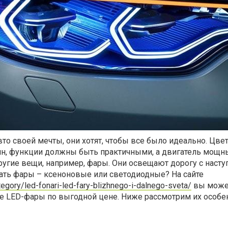
о своей мечты, они хотят, чтобы все было идеально. Цве
йн, функции должны быть практичными, а двигатель мощн
ругие вещи, например, фары. Они освещают дорогу с наст
ать фары – ксеноновые или светодиодные? На сайте
tegory/led-fonari-led-fary-blizhnego-i-dalnego-sveta/
вы може
е LED-фары по выгодной цене. Ниже рассмотрим их особе