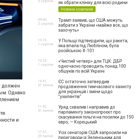
3 серпня
як обрати клініку для всієї родини
Новини компаній
09:00,
Трамп заявив, що США можуть
2 серпня
забрати з України «майже все, що
захочуть»
15:15,
У Польщі підтвердили, що ракета,
1 серпня
яка впала під Любліном, була
російською Х-101
10:23,
«Чистий четвер» для ТЦК: ДБР
1 серпня
одночасно проводить понад 100
обшуків по всій Україні
14:41,
ЄС остаточно затвердив
т должен
31 липня
продовження тимчасового захисту
для українців і зміни щодо
ым. Однако
"ухилянтів"
уплением
11:42,
Уряд схвалив і направив до
31 липня
парламенту законопроєкт про
те
скасування пільги на посилки до 150
нности и
євро, — Корецький
17:57,
Усіх сенаторів США запросили на
29 липня
переговори із Зеленським для