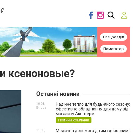
ій
Спецрозділ
Помогатор
и ксеноновые?
Останні новини
10:01,
Надійне тепло для будь-якого сезону:
Вчора
ефективне обладнання для дому від
магазину Акватерм
Новини компаній
11:00,
Медична допомога дітям і дорослим: