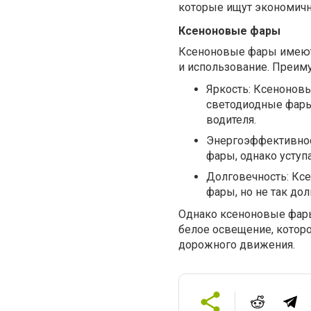
которые ищут экономичн
Ксеноновые фары
Ксеноновые фары имеют 
и использование. Преим
Яркость: Ксеноновы
светодиодные фары
водителя.
Энергоэффективнос
фары, однако уступ
Долговечность: Кс
фары, но не так дол
Однако ксеноновые фары
белое освещение, которо
дорожного движения.