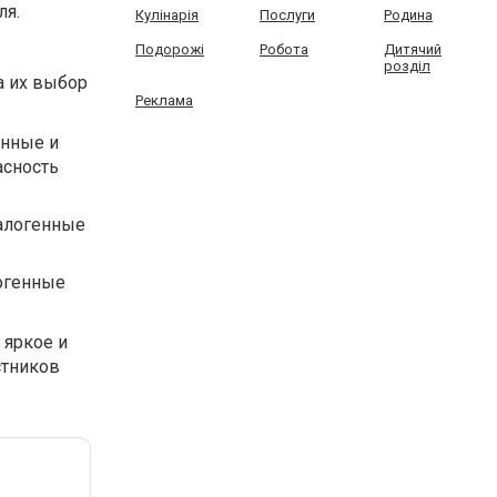
ля.
Кулінарія
Послуги
Родина
Подорожі
Робота
Дитячий
розділ
а их выбор
Реклама
енные и
асность
алогенные
огенные
 яркое и
стников