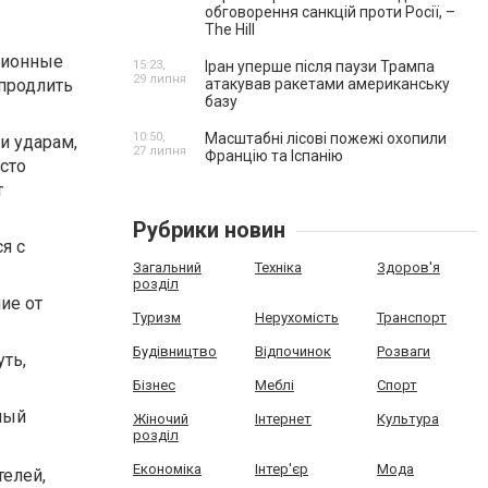
обговорення санкцій проти Росії, –
The Hill
ционные
15:23,
Іран уперше після паузи Трампа
29 липня
 продлить
атакував ракетами американську
базу
10:50,
Масштабні лісові пожежі охопили
и ударам,
27 липня
Францію та Іспанію
сто
т
Рубрики новин
я с
Загальний
Техніка
Здоров'я
розділ
ие от
Туризм
Нерухомість
Транспорт
Будівництво
Відпочинок
Розваги
ть,
Бізнес
Меблі
Спорт
ный
Жіночий
Інтернет
Культура
розділ
Економіка
Інтер'єр
Мода
елей,