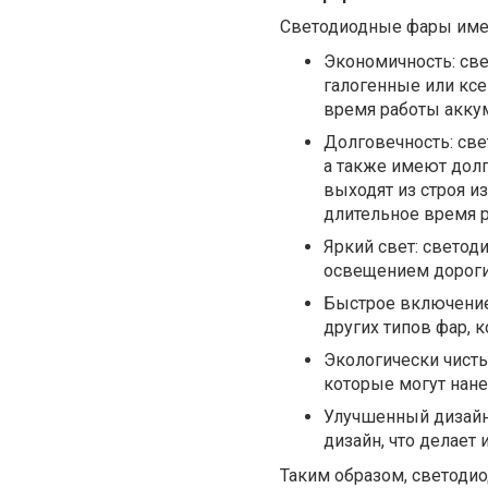
Светодиодные фары имею
Экономичность: св
галогенные или ксе
время работы аккум
Долговечность: све
а также имеют долг
выходят из строя и
длительное время р
Яркий свет: светод
освещением дороги 
Быстрое включение
других типов фар, 
Экологически чисты
которые могут нан
Улучшенный дизайн
дизайн, что делает
Таким образом, светоди