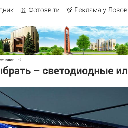
дник
Фотозвіти
Реклама у Лозов
ксеноновые?
ыбрать – светодиодные ил