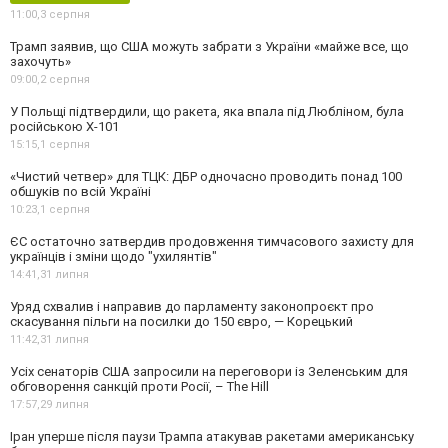
11:00,
3 серпня
Трамп заявив, що США можуть забрати з України «майже все, що
захочуть»
09:00,
2 серпня
У Польщі підтвердили, що ракета, яка впала під Любліном, була
російською Х-101
15:15,
1 серпня
«Чистий четвер» для ТЦК: ДБР одночасно проводить понад 100
обшуків по всій Україні
10:23,
1 серпня
ЄС остаточно затвердив продовження тимчасового захисту для
українців і зміни щодо "ухилянтів"
14:41,
31 липня
Уряд схвалив і направив до парламенту законопроєкт про
скасування пільги на посилки до 150 євро, — Корецький
11:42,
31 липня
Усіх сенаторів США запросили на переговори із Зеленським для
обговорення санкцій проти Росії, – The Hill
17:57,
29 липня
Іран уперше після паузи Трампа атакував ракетами американську