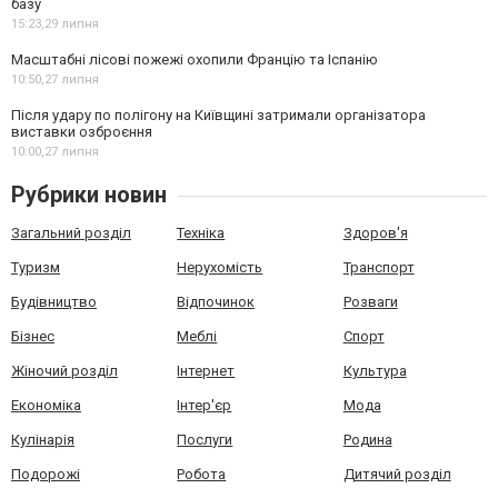
базу
15:23,
29 липня
Масштабні лісові пожежі охопили Францію та Іспанію
10:50,
27 липня
Після удару по полігону на Київщині затримали організатора
виставки озброєння
10:00,
27 липня
Рубрики новин
Загальний розділ
Техніка
Здоров'я
Туризм
Нерухомість
Транспорт
Будівництво
Відпочинок
Розваги
Бізнес
Меблі
Спорт
Жіночий розділ
Інтернет
Культура
Економіка
Інтер'єр
Мода
Кулінарія
Послуги
Родина
Подорожі
Робота
Дитячий розділ