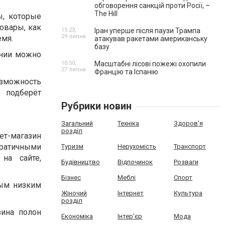
обговорення санкцій проти Росії, –
The Hill
ы, которые
овары, как
15:23,
Іран уперше після паузи Трампа
29 липня
емя.
атакував ракетами американську
базу
ании можно
10:50,
Масштабні лісові пожежі охопили
27 липня
Францію та Іспанію
озможность
 подберёт
Рубрики новин
Загальний
Техніка
Здоров'я
розділ
ет-магазин
ратичными
Туризм
Нерухомість
Транспорт
на сайте,
Будівництво
Відпочинок
Розваги
Бізнес
Меблі
Спорт
мым низким
Жіночий
Інтернет
Культура
розділ
зина полон
Економіка
Інтер'єр
Мода