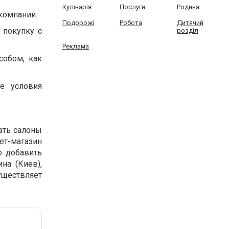
Кулінарія
Послуги
Родина
компании.
Подорожі
Робота
Дитячий
 покупку с
розділ
Реклама
собом, как
ые условия
ать салоны
ет-магазин
о добавить
на (Киев),
уществляет