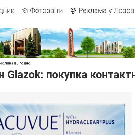
дник
Фотозвіти
Реклама у Лозов
ных линз выгодно
н Glazok: покупка контакт