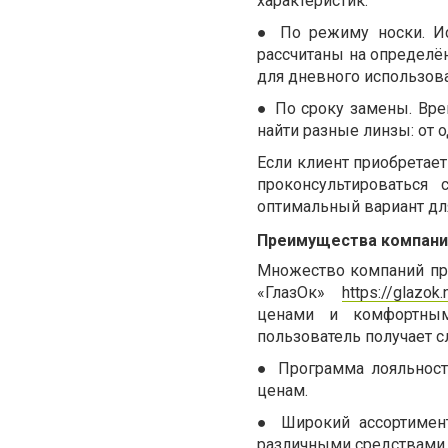
характеристик:
●
По режиму носки. Ис
рассчитаны на определё
для дневного использован
●
По сроку замены. Вре
найти разные линзы: от 
Если клиент приобретает
проконсультироваться
оптимальный вариант дл
Преимущества компани
Множество компаний пре
«ГлазОк»
https://glazok.
ценами и комфортным
пользователь получает 
●
Программа лояльност
ценам.
●
Широкий ассортимен
различными средствами п