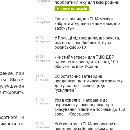
3 серпня
як обрати клініку для всієї родини
Новини компаній
09:00,
Трамп заявив, що США можуть
2 серпня
забрати з України «майже все, що
захочуть»
15:15,
У Польщі підтвердили, що ракета,
1 серпня
яка впала під Любліном, була
російською Х-101
10:23,
«Чистий четвер» для ТЦК: ДБР
1 серпня
одночасно проводить понад 100
обшуків по всій Україні
рение, при
14:41,
ЄС остаточно затвердив
исты
Glazok
31 липня
продовження тимчасового захисту
в улучшении
для українців і зміни щодо
"ухилянтів"
ентировать
11:42,
Уряд схвалив і направив до
31 липня
парламенту законопроєкт про
скасування пільги на посилки до 150
євро, — Корецький
ортного и
симости от
17:57,
Усіх сенаторів США запросили на
29 липня
переговори із Зеленським для