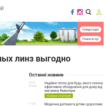
ій
Спецрозділ
Помогатор
ных линз выгодно
Останні новини
10:01,
Надійне тепло для будь-якого сезону:
Вчора
ефективне обладнання для дому від
магазину Акватерм
Новини компаній
11:00,
Медична допомога дітям і дорослим: