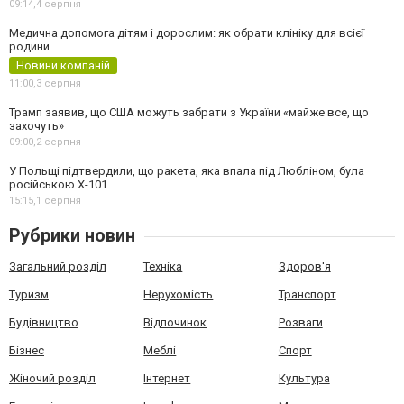
09:14,
4 серпня
Медична допомога дітям і дорослим: як обрати клініку для всієї
родини
Новини компаній
11:00,
3 серпня
Трамп заявив, що США можуть забрати з України «майже все, що
захочуть»
09:00,
2 серпня
У Польщі підтвердили, що ракета, яка впала під Любліном, була
російською Х-101
15:15,
1 серпня
Рубрики новин
Загальний розділ
Техніка
Здоров'я
Туризм
Нерухомість
Транспорт
Будівництво
Відпочинок
Розваги
Бізнес
Меблі
Спорт
Жіночий розділ
Інтернет
Культура