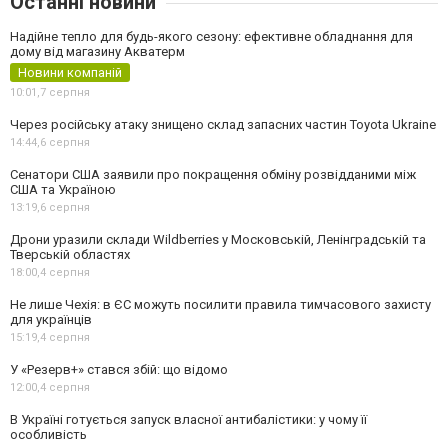
Останні новини
Надійне тепло для будь-якого сезону: ефективне обладнання для
дому від магазину Акватерм
Новини компаній
10:01,
7 серпня
Через російську атаку знищено склад запасних частин Toyota Ukraine
14:44,
6 серпня
Сенатори США заявили про покращення обміну розвідданими між
США та Україною
13:19,
6 серпня
Дрони уразили склади Wildberries у Московській, Ленінградській та
Тверській областях
18:00,
4 серпня
Не лише Чехія: в ЄС можуть посилити правила тимчасового захисту
для українців
15:19,
4 серпня
У «Резерв+» стався збій: що відомо
12:00,
4 серпня
В Україні готується запуск власної антибалістики: у чому її
особливість