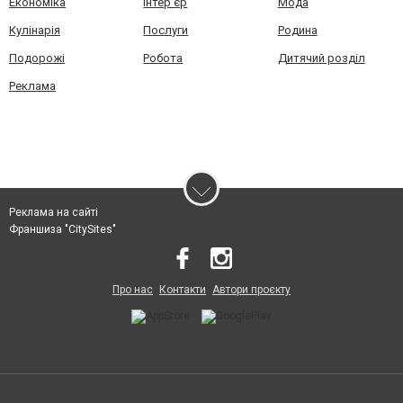
Економіка
Інтер'єр
Мода
Кулінарія
Послуги
Родина
Подорожі
Робота
Дитячий розділ
Реклама
Реклама на сайті
Франшиза "CitySites"
Про нас
Контакти
Автори проєкту