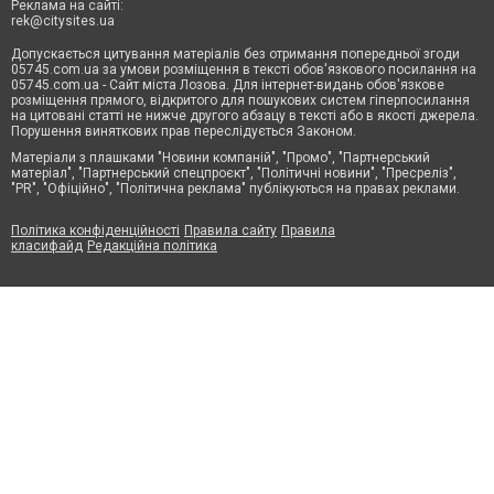
Реклама на сайті:
rek@citysites.ua
Допускається цитування матеріалів без отримання попередньої згоди
05745.com.ua за умови розміщення в тексті обов'язкового посилання на
05745.com.ua - Сайт міста Лозова. Для інтернет-видань обов'язкове
розміщення прямого, відкритого для пошукових систем гіперпосилання
на цитовані статті не нижче другого абзацу в тексті або в якості джерела.
Порушення виняткових прав переслідується Законом.
Матеріали з плашками "Новини компаній", "Промо", "Партнерський
матеріал", "Партнерський спецпроєкт", "Політичні новини", "Пресреліз",
"PR", "Офіційно", "Політична реклама" публікуються на правах реклами.
Політика конфіденційності
Правила сайту
Правила
класифайд
Редакційна політика