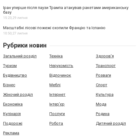
Іран уперше після паузи Трампа атакував ракетами американську
базу
15:23,
29 липня
Масштабні лісові пожежі охопили Францію та Іспанію
10:50,
27 липня
Рубрики новин
Загальний розділ
Техніка
Здоров'я
Туризм
Нерухомість
Транспорт
Будівництво
Відпочинок
Розваги
Бізнес
Меблі
Спорт
Жіночий розділ
Інтернет
Культура
Економіка
Інтер'єр
Мода
Кулінарія
Послуги
Родина
Подорожі
Робота
Дитячий розділ
Реклама