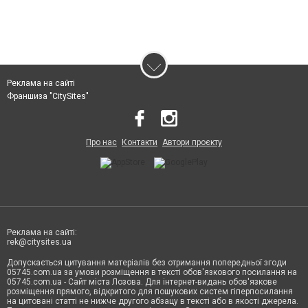
Реклама на сайті
Франшиза "CitySites"
Про нас
Контакти
Автори проєкту
Реклама на сайті:
rek@citysites.ua
Допускається цитування матеріалів без отримання попередньої згоди
05745.com.ua за умови розміщення в тексті обов'язкового посилання на
05745.com.ua - Сайт міста Лозова. Для інтернет-видань обов'язкове
розміщення прямого, відкритого для пошукових систем гіперпосилання
на цитовані статті не нижче другого абзацу в тексті або в якості джерела.