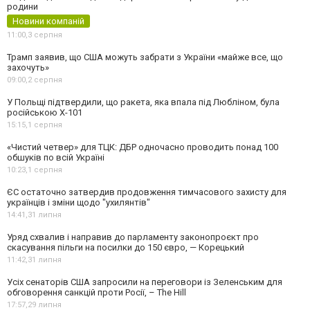
родини
Новини компаній
11:00,
3 серпня
Трамп заявив, що США можуть забрати з України «майже все, що
захочуть»
09:00,
2 серпня
У Польщі підтвердили, що ракета, яка впала під Любліном, була
російською Х-101
15:15,
1 серпня
«Чистий четвер» для ТЦК: ДБР одночасно проводить понад 100
обшуків по всій Україні
10:23,
1 серпня
ЄС остаточно затвердив продовження тимчасового захисту для
українців і зміни щодо "ухилянтів"
14:41,
31 липня
Уряд схвалив і направив до парламенту законопроєкт про
скасування пільги на посилки до 150 євро, — Корецький
11:42,
31 липня
Усіх сенаторів США запросили на переговори із Зеленським для
обговорення санкцій проти Росії, – The Hill
17:57,
29 липня