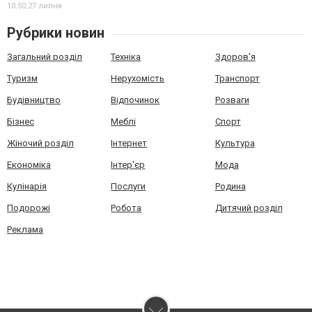
10:50,
27 липня
Рубрики новин
Загальний розділ
Техніка
Здоров'я
Туризм
Нерухомість
Транспорт
Будівництво
Відпочинок
Розваги
Бізнес
Меблі
Спорт
Жіночий розділ
Інтернет
Культура
Економіка
Інтер'єр
Мода
Кулінарія
Послуги
Родина
Подорожі
Робота
Дитячий розділ
Реклама