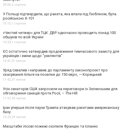
09:00,
2 серпня
У Польщі підтвердили, що ракета, яка впала під Любліном, була
російською Х-101
15:15,
1 серпня
«Чистий четвер» для ТЦК: ДБР одночасно проводить понад 100
обшуків по всій Україні
10:23,
1 серпня
ЄС остаточно затвердив продовження тимчасового захисту для
українців і зміни щодо "ухилянтів"
14:41,
31 липня
Уряд схвалив і направив до парламенту законопроєкт про
скасування пільги на посилки до 150 євро, — Корецький
11:42,
31 липня
Усіх сенаторів США запросили на переговори із Зеленським для
обговорення санкцій проти Росії, – The Hill
17:57,
29 липня
Іран уперше після паузи Трампа атакував ракетами американську
базу
15:23,
29 липня
Масштабні лісові пожежі охопили Францію та Іспанію