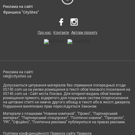
Реклама на сайті
Франшиза "CitySites"
Про нас
Контакти
Автори проєкту
Реклама на сайті:
rek@citysites.ua
Допускається цитування матеріалів без отримання попередньої згоди
05745.com.ua за умови розміщення в тексті обов'язкового посилання на
05745.com.ua - Сайт міста Лозова. Для інтернет-видань обов'язкове
розміщення прямого, відкритого для пошукових систем гіперпосилання
на цитовані статті не нижче другого абзацу в тексті або в якості джерела.
Порушення виняткових прав переслідується Законом.
Матеріали з плашками "Новини компаній", "Промо", "Партнерський
матеріал", "Партнерський спецпроєкт", "Політичні новини", "Пресреліз",
"PR", "Офіційно", "Політична реклама" публікуються на правах реклами.
Політика конфіденційності
Правила сайту
Правила