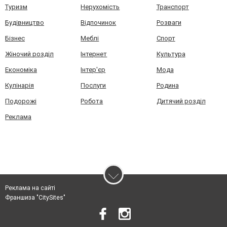
Туризм
Нерухомість
Транспорт
Будівництво
Відпочинок
Розваги
Бізнес
Меблі
Спорт
Жіночий розділ
Інтернет
Культура
Економіка
Інтер'єр
Мода
Кулінарія
Послуги
Родина
Подорожі
Робота
Дитячий розділ
Реклама
Реклама на сайті
Франшиза "CitySites"