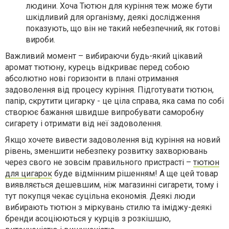
людини. Хоча Тютюн для куріння теж може бути
шкідливий для організму, деякі дослідження
показують, що він не такий небезпечний, як готові
вироби.
Важливий момент – вибираючи будь-який цікавий
аромат тютюну, курець відкриває перед собою
абсолютно нові горизонти в плані отримання
задоволення від процесу куріння. Підготувати тютюн,
папір, скрутити цигарку - це ціла справа, яка сама по собі
створює бажання швидше випробувати саморобну
сигарету і отримати від неї задоволення.
Якщо хочете вивести задоволення від куріння на новий
рівень, зменшити небезпеку розвитку захворювань
через свого не зовсім правильного пристрасті –
тютюн
для цигарок
буде відмінним рішенням! А ще цей товар
виявляється дешевшим, ніж магазинні сигарети, тому і
тут покупця чекає суцільна економія. Деякі люди
вибирають тютюн з міркувань стилю та іміджу-деякі
бренди асоціюються у курців з розкішшю,