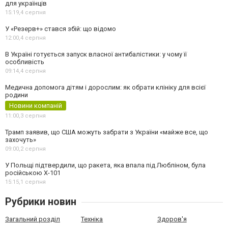
для українців
15:19,
4 серпня
У «Резерв+» стався збій: що відомо
12:00,
4 серпня
В Україні готується запуск власної антибалістики: у чому її
особливість
09:14,
4 серпня
Медична допомога дітям і дорослим: як обрати клініку для всієї
родини
Новини компаній
11:00,
3 серпня
Трамп заявив, що США можуть забрати з України «майже все, що
захочуть»
09:00,
2 серпня
У Польщі підтвердили, що ракета, яка впала під Любліном, була
російською Х-101
15:15,
1 серпня
Рубрики новин
Загальний розділ
Техніка
Здоров'я