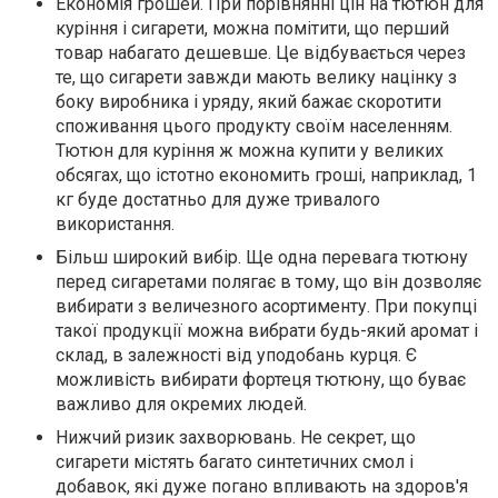
Економія грошей. При порівнянні цін на тютюн для
куріння і сигарети, можна помітити, що перший
товар набагато дешевше. Це відбувається через
те, що сигарети завжди мають велику націнку з
боку виробника і уряду, який бажає скоротити
споживання цього продукту своїм населенням.
Тютюн для куріння ж можна купити у великих
обсягах, що істотно економить гроші, наприклад, 1
кг буде достатньо для дуже тривалого
використання.
Більш широкий вибір. Ще одна перевага тютюну
перед сигаретами полягає в тому, що він дозволяє
вибирати з величезного асортименту. При покупці
такої продукції можна вибрати будь-який аромат і
склад, в залежності від уподобань курця. Є
можливість вибирати фортеця тютюну, що буває
важливо для окремих людей.
Нижчий ризик захворювань. Не секрет, що
сигарети містять багато синтетичних смол і
добавок, які дуже погано впливають на здоров'я