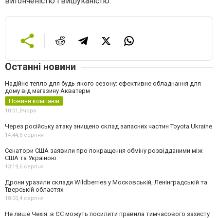
витонченістю і вишуканістю.
Останні новини
Надійне тепло для будь-якого сезону: ефективне обладнання для
дому від магазину Акватерм
Новини компаній
10:01,
Вчора
Через російську атаку знищено склад запасних частин Toyota Ukraine
14:44,
6 серпня
Сенатори США заявили про покращення обміну розвідданими між
США та Україною
13:19,
6 серпня
Дрони уразили склади Wildberries у Московській, Ленінградській та
Тверській областях
18:00,
4 серпня
Не лише Чехія: в ЄС можуть посилити правила тимчасового захисту