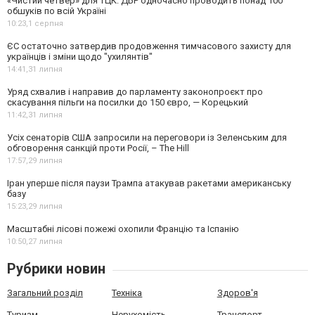
«Чистий четвер» для ТЦК: ДБР одночасно проводить понад 100
обшуків по всій Україні
10:23,
1 серпня
ЄС остаточно затвердив продовження тимчасового захисту для
українців і зміни щодо "ухилянтів"
14:41,
31 липня
Уряд схвалив і направив до парламенту законопроєкт про
скасування пільги на посилки до 150 євро, — Корецький
11:42,
31 липня
Усіх сенаторів США запросили на переговори із Зеленським для
обговорення санкцій проти Росії, – The Hill
17:57,
29 липня
Іран уперше після паузи Трампа атакував ракетами американську
базу
15:23,
29 липня
Масштабні лісові пожежі охопили Францію та Іспанію
10:50,
27 липня
Рубрики новин
Загальний розділ
Техніка
Здоров'я
Туризм
Нерухомість
Транспорт