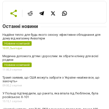
Останні новини
Надійне тепло для будь-якого сезону: ефективне обладнання для
дому від магазину Акватерм
Новини компаній
10:01,
Сьогодні
Медична допомога дітям і дорослим: як обрати клініку для всієї
родини
Новини компаній
11:00,
3 серпня
Трамп заявив, що США можуть забрати з України «майже все, що
захочуть»
09:00,
2 серпня
У Польщі підтвердили, що ракета, яка впала під Любліном, була
російською Х-101
15:15,
1 серпня