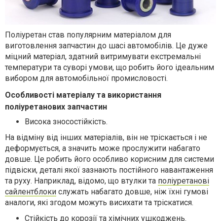
Поліуретан став популярним матеріалом для
виготовлення запчастин до шасі автомобілів. Це дуже
міцний матеріал, здатний витримувати екстремальні
температури та суворі умови, що робить його ідеальним
вибором для автомобільної промисловості.
Особливості матеріалу та використання
поліуретанових запчастин
Висока зносостійкість.
На відміну від інших матеріалів, він не тріскається і не
деформується, а значить може прослужити набагато
довше. Це робить його особливо корисним для системи
підвіски, деталі якої зазнають постійного навантаження
та руху. Наприклад, відомо, що втулки та
поліуретанові
сайлентблоки
служать набагато довше, ніж їхні гумові
аналоги, які згодом можуть висихати та тріскатися.
Стійкість до корозії та хімічних ушкоджень.