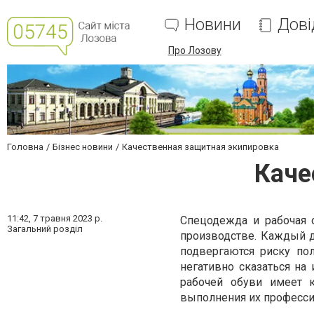
Новини
Дові
Про Лозову
Головна
Бізнес новини
Качественная защитная экипировка
Каче
11:42,
7 травня 2023 р.
Спецодежда и рабочая 
Загальний розділ
производстве. Каждый 
подвергаются риску по
негативно сказаться н
рабочей обуви имеет к
выполнения их професси