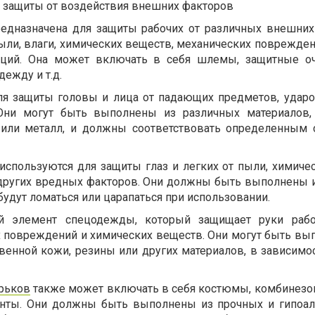
 защиты от воздействия внешних факторов
редназначена для защиты рабочих от различных внешних
ыли, влаги, химических веществ, механических поврежден
аций. Она может включать в себя шлемы, защитные оч
дежду и т.д.
я защиты головы и лица от падающих предметов, ударо
Они могут быть выполнены из различных материалов,
о или металл, и должны соответствовать определенным 
используются для защиты глаз и легких от пыли, химичес
 других вредных факторов. Они должны быть выполнены 
будут ломаться или царапаться при использовании.
й элемент спецодежды, который защищает руки рабо
 повреждений и химических веществ. Они могут быть вы
венной кожи, резины или других материалов, в зависимос
рьков
также может включать в себя костюмы, комбинезон
енты. Они должны быть выполнены из прочных и гипоа