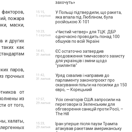
захочуть»
 факторов,
15:15,
У Польщі підтвердили, що ракета,
1 серпня
яка впала під Любліном, була
ий, пожара
російською Х-101
ки, маски,
10:23,
«Чистий четвер» для ТЦК: ДБР
1 серпня
одночасно проводить понад 100
в и других
обшуків по всій Україні
 таких как
14:41,
ЄС остаточно затвердив
стандартам
31 липня
продовження тимчасового захисту
для українців і зміни щодо
"ухилянтів"
ких паров,
11:42,
Уряд схвалив і направив до
из прочных
31 липня
парламенту законопроєкт про
скасування пільги на посилки до 150
євро, — Корецький
тников от
полнены из
17:57,
Усіх сенаторів США запросили на
29 липня
переговори із Зеленським для
ти от того,
обговорення санкцій проти Росії, –
The Hill
ы, халаты,
15:23,
Іран уперше після паузи Трампа
ллергенных
29 липня
атакував ракетами американську