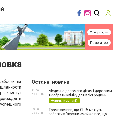
ій
Спецрозділ
Помогатор
ровка
Останні новини
рабочих на
ышленности
11:00,
Медична допомога дітям і дорослим:
орые могут
3 серпня
як обрати клініку для всієї родини
ецодежды и
Новини компаній
 успешного
09:00,
Трамп заявив, що США можуть
2 серпня
забрати з України «майже все, що