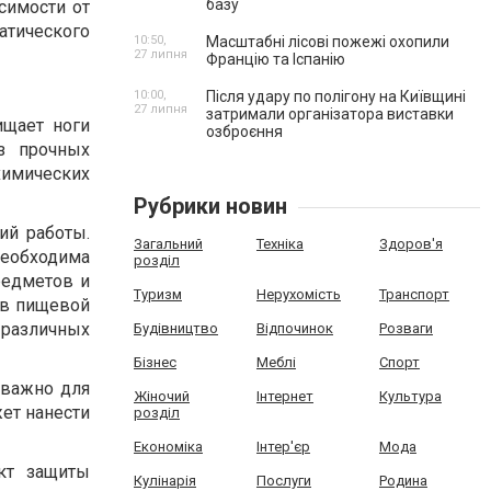
базу
симости от
атического
10:50,
Масштабні лісові пожежі охопили
27 липня
Францію та Іспанію
10:00,
Після удару по полігону на Київщині
27 липня
затримали організатора виставки
ищает ноги
озброєння
з прочных
химических
Рубрики новин
ий работы.
Загальний
Техніка
Здоров'я
необходима
розділ
редметов и
Туризм
Нерухомість
Транспорт
 в пищевой
 различных
Будівництво
Відпочинок
Розваги
Бізнес
Меблі
Спорт
 важно для
Жіночий
Інтернет
Культура
жет нанести
розділ
Економіка
Інтер'єр
Мода
кт защиты
Кулінарія
Послуги
Родина