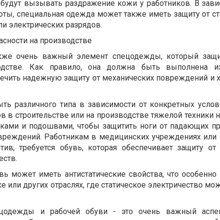
 будут вызывать раздражение кожи у работников. В зави
оты, специальная одежда может также иметь защиту от ст
ли электрических разрядов.
асности на производстве
акже очень важный элемент спецодежды, который защ
одстве. Как правило, она должна быть выполнена и
печить надежную защиту от механических повреждений и 
ть различного типа в зависимости от конкретных услов
в в строительстве или на производстве тяжелой техники 
сками и подошвами, чтобы защитить ноги от падающих п
овреждений. Работникам в медицинских учреждениях или
тив, требуется обувь, которая обеспечивает защиту от
еств.
увь может иметь антистатические свойства, что особенно
е или других отраслях, где статическое электричество мо
цодежды и рабочей обуви - это очень важный аспе