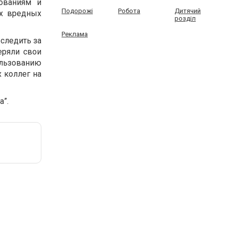
ованиям и
Подорожі
Робота
Дитячий
ых вредных
розділ
Реклама
следить за
еряли свои
льзованию
 коллег на
”.