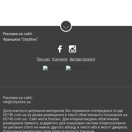
Реклама на сайті
Франшиза "CitySites"
Про нас
Контакти
Автори проєкту
Реклама на сайті:
rek@citysites.ua
Допускається цитування матеріалів без отримання попередньої згоди
05745.com.ua за умови розміщення в тексті обов'язкового посилання на
05745.com.ua - Сайт міста Лозова. Для інтернет-видань обов'язкове
розміщення прямого, відкритого для пошукових систем гіперпосилання
на цитовані статті не нижче другого абзацу в тексті або в якості джерела.
Порушення виняткових прав переслідується Законом.