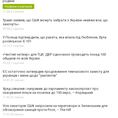
родини
Новини компаній
11:00,
3 серпня
Трамп заявив, що США можуть забрати з України «майже все, що
захочуть»
09:00,
2 серпня
У Польщі підтвердили, що ракета, яка впала під Любліном, була
російською Х-101
15:15,
1 серпня
«Чистий четвер» для ТЦК: ДБР одночасно проводить понад 100
обшуків по всій Україні
10:23,
1 серпня
ЄС остаточно затвердив продовження тимчасового захисту для
українців і зміни щодо "ухилянтів"
14:41,
31 липня
Уряд схвалив і направив до парламенту законопроєкт про
скасування пільги на посилки до 150 євро, — Корецький
11:42,
31 липня
Усіх сенаторів США запросили на переговори із Зеленським для
обговорення санкцій проти Росії, – The Hill
17:57,
29 липня