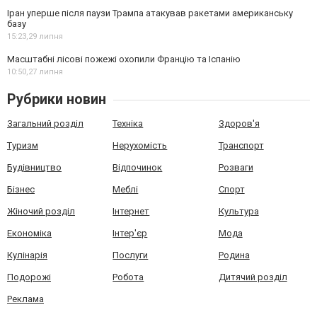
Іран уперше після паузи Трампа атакував ракетами американську
базу
15:23,
29 липня
Масштабні лісові пожежі охопили Францію та Іспанію
10:50,
27 липня
Рубрики новин
Загальний розділ
Техніка
Здоров'я
Туризм
Нерухомість
Транспорт
Будівництво
Відпочинок
Розваги
Бізнес
Меблі
Спорт
Жіночий розділ
Інтернет
Культура
Економіка
Інтер'єр
Мода
Кулінарія
Послуги
Родина
Подорожі
Робота
Дитячий розділ
Реклама