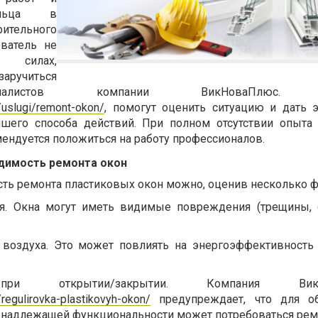
ельца в
ительного
ователь не
 силах,
ручиться
алистов компании ВикНоваПлюс. М
a/uslugi/remont-okon/
, помогут оценить ситуацию и дать 
чшего способа действий. При полном отсутствии опыта
ендуется положиться на работу профессионалов.
димость ремонта окон
ть ремонта пластиковых окон можно, оценив несколько ф
. Окна могут иметь видимые повреждения (трещины, 
 воздуха. Это может повлиять на энергоэффективность
при открытии/закрытии. Компания ВикН
/regulirovka-plastikovyh-okon/
предупреждает, что для об
 надлежащей функциональности может потребоваться рем