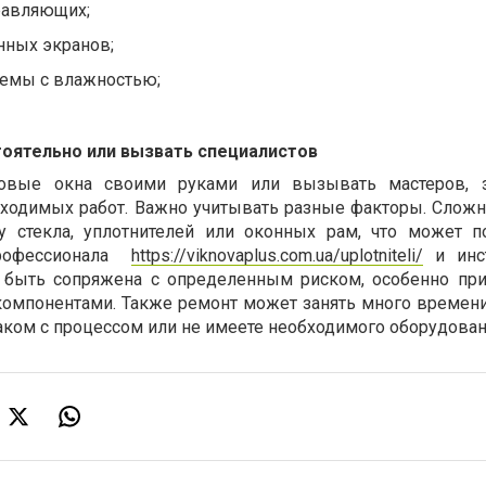
равляющих;
нных экранов;
лемы с влажностью;
оятельно или вызвать специалистов
ковые окна своими руками или вызывать мастеров, з
бходимых работ. Важно учитывать разные факторы. Слож
 стекла, уплотнителей или оконных рам, что может п
профессионала
https://viknovaplus.com.ua/uplotniteli/
и инст
 быть сопряжена с определенным риском, особенно при
омпонентами. Также ремонт может занять много времени
аком с процессом или не имеете необходимого оборудован