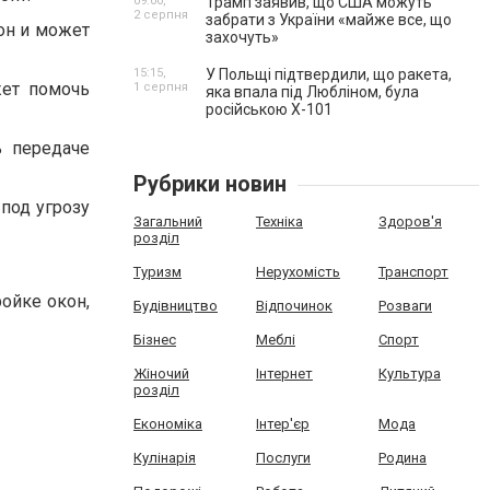
09:00,
Трамп заявив, що США можуть
2 серпня
забрати з України «майже все, що
он и может
захочуть»
15:15,
У Польщі підтвердили, що ракета,
жет помочь
1 серпня
яка впала під Любліном, була
російською Х-101
ь передаче
Рубрики новин
под угрозу
Загальний
Техніка
Здоров'я
розділ
Туризм
Нерухомість
Транспорт
ойке окон,
Будівництво
Відпочинок
Розваги
Бізнес
Меблі
Спорт
Жіночий
Інтернет
Культура
розділ
Економіка
Інтер'єр
Мода
Кулінарія
Послуги
Родина