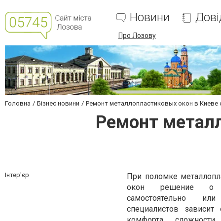
Новини
Дові
Про Лозову
Головна
Бізнес новини
Ремонт металлопластиковых окон в Киеве
Ремонт металл
Інтер'єр
При поломке металлопл
окон решение о 
самостоятельно ил
специалистов зависит 
комфорта, сложности