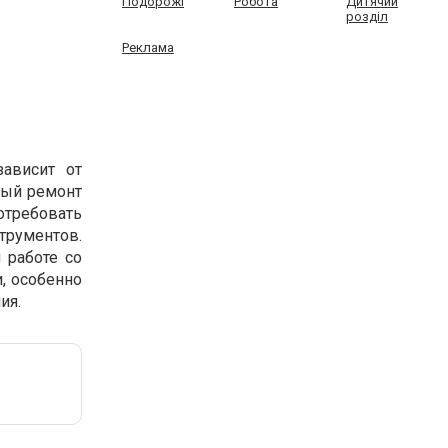
Подорожі
Робота
Дитячий
розділ
Реклама
ависит от
ный ремонт
отребовать
рументов.
 работе со
, особенно
ия.