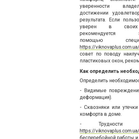
уверенности влад
достижении удовлетвор
результата. Если польз
уверен в своих
рекомендуется за
помощью специ
https://viknovaplus.com.u
совет по поводу наилу
пластиковых окон, реком
Как определить необхо
Определить необходимос
-
Видимые повреждения
деформация).
-
Сквозняки или утечки
комфорта в доме.
-
Трудности 
https://viknovaplus.com.ua
бесперебойной работы и