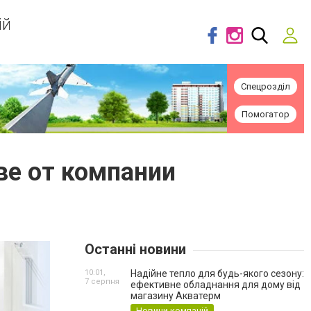
ій
Спецрозділ
Помогатор
ве от компании
Останні новини
10:01,
Надійне тепло для будь-якого сезону:
7 серпня
ефективне обладнання для дому від
магазину Акватерм
Новини компаній