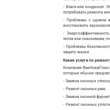
-
Влага или конденсат. 
потребовать ремонта ил
-
Проблемы с шумом и 
восстановить звукоизол
-
Энергоэффективность
тепла или сквознякам, ч
-
Проблемы безопасности
защиту жилья.
Какие услуги по ремон
Компания ВикНоваПлюс п
которые обычно предлаг
-
Замена оконных стекол
-
Ремонт оконных рам;
-
Замена оконной фурнит
-
Ремонт оконных уплотн