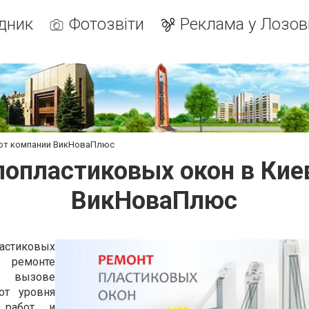
дник
Фотозвіти
Реклама у Лозов
 от компании ВикНоваПлюс
опластиковых окон в Кие
ВикНоваПлюс
астиковых
ремонте
и вызове
от уровня
 работ и