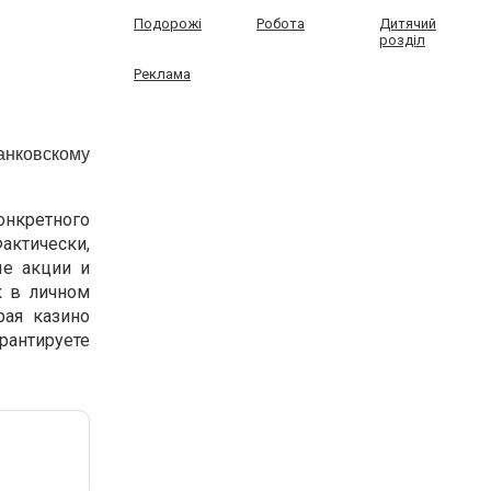
Подорожі
Робота
Дитячий
розділ
Реклама
анковскому
онкретного
актически,
ые акции и
к в личном
рая казино
рантируете