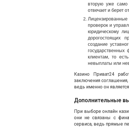
вторую уже само
отвечает и берет 
Лицензированные 
проверок и управл
юридическому ли
дорогостоящих п
создание уставно
государственных 
клиентам, то ест
невыплаты или нев
Казино Приват24 рабо
заключения соглашения, 
ведь именно он является
Дополнительные в
При выборе онлайн кази
они не связаны с фина
сервиса, ведь прямые п