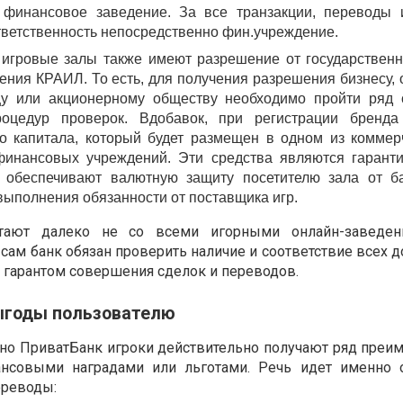
 финансовое заведение. За все транзакции, переводы
ответственность непосредственно фин.учреждение.
игровые залы также имеют разрешение от государственн
ения КРАИЛ. То есть, для получения разрешения бизнесу, 
цу или акционерному обществу необходимо пройти ряд
роцедур проверок. Вдобавок, при регистрации бренда
го капитала, который будет размещен в одном из коммер
финансовых учреждений. Эти средства являются гарант
ь обеспечивают валютную защиту посетителю зала от ба
ыполнения обязанности от поставщика игр.
тают далеко не со всеми игорными онлайн-заведен
сам банк обязан проверить наличие и соответствие всех 
 гарантом совершения сделок и переводов.
ыгоды пользователю
но ПриватБанк игроки действительно получают ряд преим
нсовыми наградами или льготами. Речь идет именно 
ереводы: