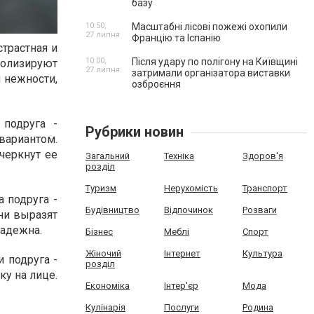
базу
10:50,
Масштабні лісові пожежі охопили
27 липня
Францію та Іспанію
страстная и
10:00,
Після удару по полігону на Київщині
олизируют
27 липня
затримали організатора виставки
 нежности,
озброєння
 подруга -
Рубрики новин
вариантом.
черкнут ее
Загальний
Техніка
Здоров'я
розділ
Туризм
Нерухомість
Транспорт
 подруга -
Будівництво
Відпочинок
Розваги
ни выразят
надежна.
Бізнес
Меблі
Спорт
Жіночий
Інтернет
Культура
 подруга -
розділ
ку на лице.
Економіка
Інтер'єр
Мода
Кулінарія
Послуги
Родина