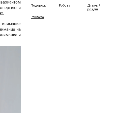
 вариантом
Подорожі
Робота
Дитячий
 энергию и
розділ
ю.
Реклама
ше внимание
внимание на
 внимание и