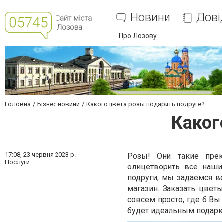
Новини
Дові
Про Лозову
Головна
Бізнес новини
Какого цвета розы подарить подруге?
Каког
17:08,
23 червня 2023 р.
Розы! Они такие пре
Послуги
олицетворить все наши
подруги, мы задаемся в
магазин.
Заказать цвет
совсем просто, где б Вы
будет идеальным подарк