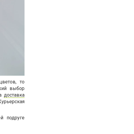
цветов, то
кий выбор
на
доставка
Курьерская
ей подруге