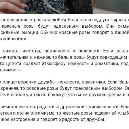
 воплощение страсти и любви. Если ваша подруга - яркая, 
о красные розы будут идеальным выбором. Они симв
и сильные эмоции. Обычно красные розы говорят о вашей
стной любви.
 символ чистоты, невинности и нежности. Если ваша
мечтательная и нежная, то белые розы будут подходящим 
го цевета создает атмосферу нежности и романтики, под
оримость.
о олицетворение дружбы, нежности, романтики. Если Ваша
искренняя, то розовые розы будут прекрасным выбором. О
ть и любовь, а также покажут, что ваша дружба крепка и 
символ счастья, радости и дружеской привязанности. Если
стная и полна оптимизма, то желтые розы подарят ей улыб
чное настроение и говорят о радости от дружбы.