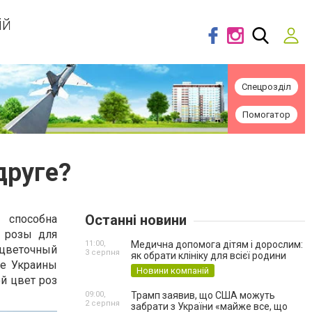
ій
Спецрозділ
Помогатор
друге?
Останні новини
 способна
а розы для
11:00,
Медична допомога дітям і дорослим:
 цветочный
3 серпня
як обрати клініку для всієї родини
де Украины
Новини компаній
ой цвет роз
09:00,
Трамп заявив, що США можуть
2 серпня
забрати з України «майже все, що