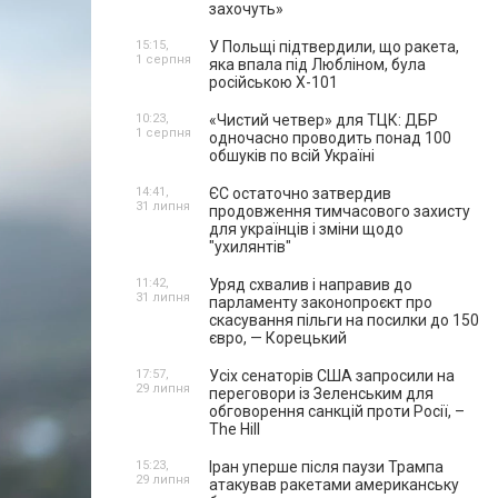
захочуть»
15:15,
У Польщі підтвердили, що ракета,
1 серпня
яка впала під Любліном, була
російською Х-101
10:23,
«Чистий четвер» для ТЦК: ДБР
1 серпня
одночасно проводить понад 100
обшуків по всій Україні
14:41,
ЄС остаточно затвердив
31 липня
продовження тимчасового захисту
для українців і зміни щодо
"ухилянтів"
11:42,
Уряд схвалив і направив до
31 липня
парламенту законопроєкт про
скасування пільги на посилки до 150
євро, — Корецький
17:57,
Усіх сенаторів США запросили на
29 липня
переговори із Зеленським для
обговорення санкцій проти Росії, –
The Hill
15:23,
Іран уперше після паузи Трампа
29 липня
атакував ракетами американську