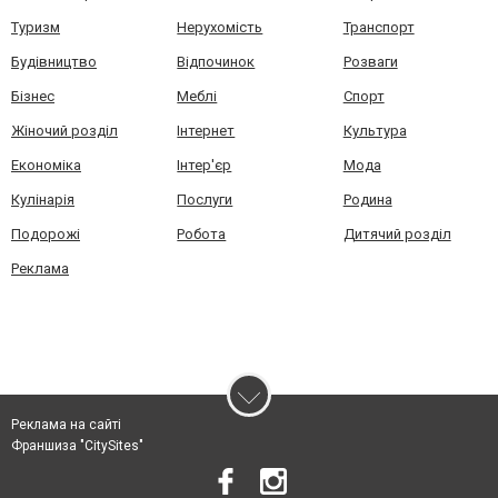
Туризм
Нерухомість
Транспорт
Будівництво
Відпочинок
Розваги
Бізнес
Меблі
Спорт
Жіночий розділ
Інтернет
Культура
Економіка
Інтер'єр
Мода
Кулінарія
Послуги
Родина
Подорожі
Робота
Дитячий розділ
Реклама
Реклама на сайті
Франшиза "CitySites"