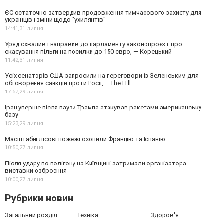
ЄС остаточно затвердив продовження тимчасового захисту для
українців і зміни щодо "ухилянтів"
14:41,
31 липня
Уряд схвалив і направив до парламенту законопроєкт про
скасування пільги на посилки до 150 євро, — Корецький
11:42,
31 липня
Усіх сенаторів США запросили на переговори із Зеленським для
обговорення санкцій проти Росії, – The Hill
17:57,
29 липня
Іран уперше після паузи Трампа атакував ракетами американську
базу
15:23,
29 липня
Масштабні лісові пожежі охопили Францію та Іспанію
10:50,
27 липня
Після удару по полігону на Київщині затримали організатора
виставки озброєння
10:00,
27 липня
Рубрики новин
Загальний розділ
Техніка
Здоров'я