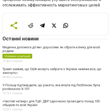
отслеживать эффективность маркетинговых целей.
Останні новини
Медична допомога дітям і дорослим: як обрати клініку для всієї
родини
Новини компаній
11:00,
3 серпня
Трамп заявив, що США можуть забрати з України «майже все, що
захочуть»
09:00,
2 серпня
У Польщі підтвердили, що ракета, яка впала під Любліном, була
російською Х-101
15:15,
1 серпня
«Чистий четвер» для ТЦК: ДБР одночасно проводить понад 100
обшуків по всій Україні
10:23,
1 серпня