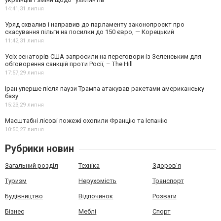
14:41,
31 липня
Уряд схвалив і направив до парламенту законопроєкт про
скасування пільги на посилки до 150 євро, — Корецький
11:42,
31 липня
Усіх сенаторів США запросили на переговори із Зеленським для
обговорення санкцій проти Росії, – The Hill
17:57,
29 липня
Іран уперше після паузи Трампа атакував ракетами американську
базу
15:23,
29 липня
Масштабні лісові пожежі охопили Францію та Іспанію
10:50,
27 липня
Рубрики новин
Загальний розділ
Техніка
Здоров'я
Туризм
Нерухомість
Транспорт
Будівництво
Відпочинок
Розваги
Бізнес
Меблі
Спорт