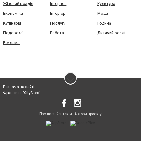
Жіночий розділ
Інтернет
Культура
Економіка
Інтер'єр
Мода
Кулінарія
Послуги
Родина
Подорожі
Робота
Дитячий розділ
Реклама
Реклама на сайті
Франшиза "CitySites"
Про нас
Контакти
Автори проєкту