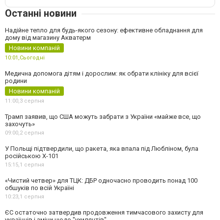
Останні новини
Надійне тепло для будь-якого сезону: ефективне обладнання для
дому від магазину Акватерм
Новини компаній
10:01,
Сьогодні
Медична допомога дітям і дорослим: як обрати клініку для всієї
родини
Новини компаній
11:00,
3 серпня
Трамп заявив, що США можуть забрати з України «майже все, що
захочуть»
09:00,
2 серпня
У Польщі підтвердили, що ракета, яка впала під Любліном, була
російською Х-101
15:15,
1 серпня
«Чистий четвер» для ТЦК: ДБР одночасно проводить понад 100
обшуків по всій Україні
10:23,
1 серпня
ЄС остаточно затвердив продовження тимчасового захисту для
українців і зміни щодо "ухилянтів"