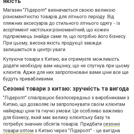
якість
Магазин "Лідеропт" визначається своєю великою
різноманітністю товарів для літнього періоду. Від
пляжних аксесуарів до стильного літнього одягу - їх
асортимент настільки різноманітний, що кожен
підприємець знайде саме те, що потрібно його бізнесу.
При цьому, висока якість продукції завжди
залишається в центрі уваги.
Купуючи товари з Китаю, ви отримуєте можливість
додати необхідну вам націнку, що не спугнув при цьому
клієнтів. Адже для них запропоновані вами ціни все ще
будуть привабливими.
Сезонні товари з китаю: зручність та вигода
"Лідеропт" співпрацює безпосередньо з виробниками з
Китаю, що дозволяє їм запропонувати своїм клієнтам
найкращі ціни та гнучкі умови. Це особливо важливо
для бізнесу, який має велику клієнтську базу та
потребує значних обсягів товарів. Придбати
сезоннi
товари оптом
з Китаю через "Лідеропт" - це вигідна