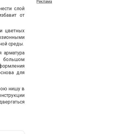
Реклама
нести слой
избавит от
ли цветных
розионными
ной среды.
я арматура
В большом
оформления
основа для
вою нишу в
онструкции
двергаться