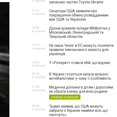
6 серпня
запасних частин Toyota Ukraine
13:19,
Сенатори США заявили про
6 серпня
покращення обміну розвідданими
між США та Україною
18:00,
Дрони уразили склади Wildberries у
4 серпня
Московській, Ленінградській та
Тверській областях
15:19,
Не лише Чехія: в ЄС можуть посилити
4 серпня
правила тимчасового захисту для
українців
12:00,
У «Резерв+» стався збій: що відомо
4 серпня
09:14,
В Україні готується запуск власної
4 серпня
антибалістики: у чому її особливість
11:00,
Медична допомога дітям і дорослим:
3 серпня
як обрати клініку для всієї родини
Новини компаній
09:00,
Трамп заявив, що США можуть
2 серпня
забрати з України «майже все, що
захочуть»