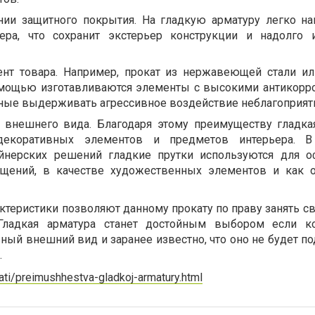
нии защитного покрытия. На гладкую арматуру легко на
ера, что сохранит экстерьер конструкции и надолго 
нт товара. Например, прокат из нержавеющей стали и
омощью изготавливаются элементы с высокими антикор
бные выдерживать агрессивное воздействие неблагоприят
 внешнего вида. Благодаря этому преимуществу гладка
декоративных элементов и предметов интерьера. 
айнерских решений гладкие прутки используются для 
ещений, в качестве художественных элементов и как 
ктеристики позволяют данному прокату по праву занять с
 Гладкая арматура станет достойным выбором если к
ый внешний вид и заранее известно, что оно не будет по
.
ati/preimushhestva-gladkoj-armatury.html