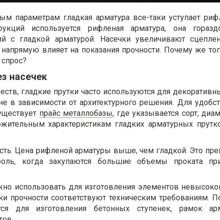
ым параметрам гладкая арматура все-таки уступает риф
рукций используется рифленая арматура, она горазд
ий с гладкой арматурой. Насечки увеличивают сцепл
 напрямую влияет на показания прочности. Почему же тог
й спрос?
з насечек
еств, гладкие прутки часто используются для декоративн
е в зависимости от архитектурного решения. Для удобс
существует
прайс металлобазы
, где указывается сорт, диа
ложительным характеристикам гладких арматурных прутк
ть. Цена рифленой арматуры выше, чем гладкой. Это пр
роль, когда закупаются большие объемы проката пр
жно использовать для изготовления элементов невысокой
ики прочности соответствуют техническим требованиям. П
тся для изготовления бетонных ступенек, рамок ар
тов.