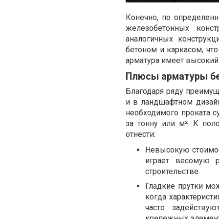
Конечно, по определенн
железобетонных конст
аналогичных конструкц
бетоном и каркасом, что
арматура имеет высоки
Плюсы арматуры бе
Благодаря ряду преимущ
и в ландшафтном дизайн
необходимого проката 
за тонну или м². К по
отнести:
Невысокую стоимос
играет весомую 
строительстве.
Гладкие прутки мо
когда характерист
часто задействую
крепежных элемен