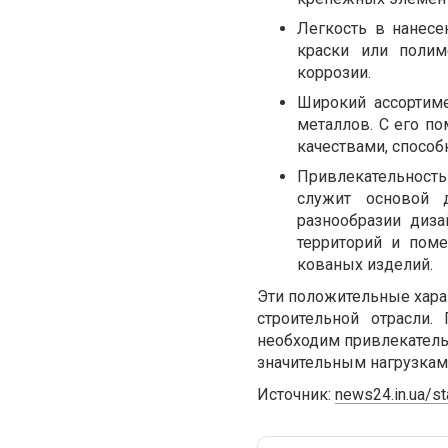
Легкость в нанесе
краски или полим
коррозии.
Широкий ассортиме
металлов. С его п
качествами, спосо
Привлекательность
служит основой 
разнообразии диз
территорий и пом
кованых изделий.
Эти положительные хара
строительной отрасли.
необходим привлекательн
значительным нагрузкам
Источник:
news24.in.ua/st