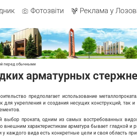
дник
Фотозвіти
Реклама у Лозов
ей перед обычными
дких арматурных стержн
оительство предполагает использование металлопроката
 для укрепления и создания несущих конструкций, так и 
ементов.
й выбор проката, одним из самых востребованных видо
По внешним характеристикам арматура бывает гладкой и р
 у каждого вида есть конкретные цели и своя область пр