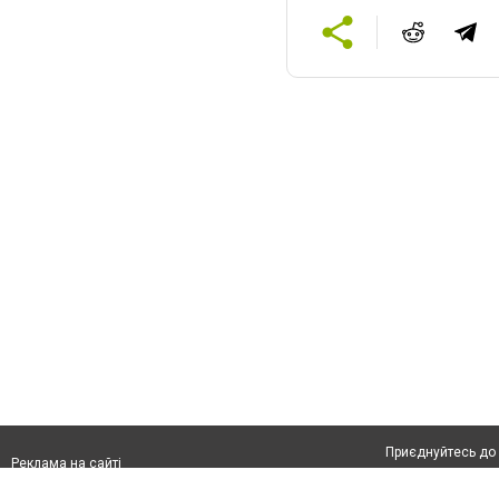
Приєднуйтесь до 
Реклама на сайті
Франшиза "CitySites"
Про нас
Контакт