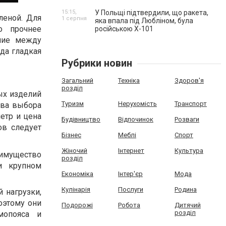
15:15,
У Польщі підтвердили, що ракета,
леной. Для
1 серпня
яка впала під Любліном, була
о прочнее
російською Х-101
ение между
да гладкая
Рубрики новин
Загальний
Техніка
Здоров'я
розділ
ых изделий
Туризм
Нерухомість
Транспорт
тва выбора
метр и цена
Будівництво
Відпочинок
Розваги
ов следует
Бізнес
Меблі
Спорт
Жіночий
Інтернет
Культура
еимущество
розділ
и крупном
Економіка
Інтер'єр
Мода
Кулінарія
Послуги
Родина
 нагрузки,
оэтому они
Подорожі
Робота
Дитячий
розділ
мопояса и