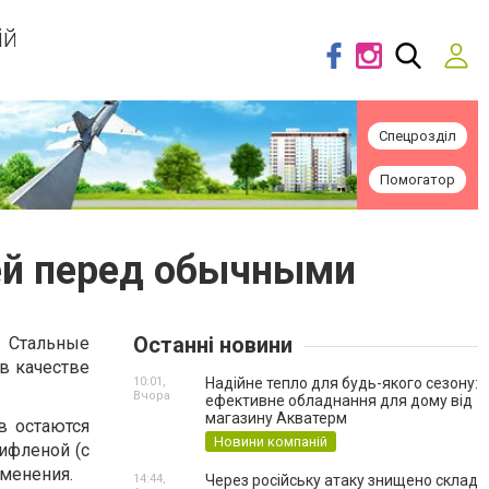
ій
Спецрозділ
Помогатор
ей перед обычными
Останні новини
. Стальные
в качестве
10:01,
Надійне тепло для будь-якого сезону:
Вчора
ефективне обладнання для дому від
магазину Акватерм
в остаются
Новини компаній
ифленой (с
именения.
14:44,
Через російську атаку знищено склад