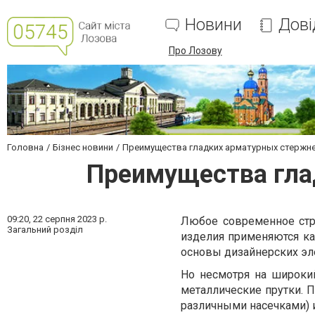
Новини
Дові
Про Лозову
Головна
Бізнес новини
Преимущества гладких арматурных стержн
Преимущества гла
09:20,
22 серпня 2023 р.
Любое современное стр
Загальний розділ
изделия применяются как
основы дизайнерских эл
Но несмотря на широки
металлические прутки. 
различными насечками) и