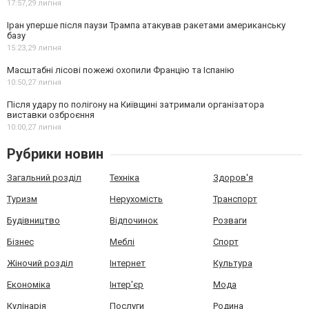
17:57,
29 липня
Іран уперше після паузи Трампа атакував ракетами американську
базу
15:23,
29 липня
Масштабні лісові пожежі охопили Францію та Іспанію
10:50,
27 липня
Після удару по полігону на Київщині затримали організатора
виставки озброєння
10:00,
27 липня
Рубрики новин
Загальний розділ
Техніка
Здоров'я
Туризм
Нерухомість
Транспорт
Будівництво
Відпочинок
Розваги
Бізнес
Меблі
Спорт
Жіночий розділ
Інтернет
Культура
Економіка
Інтер'єр
Мода
Кулінарія
Послуги
Родина