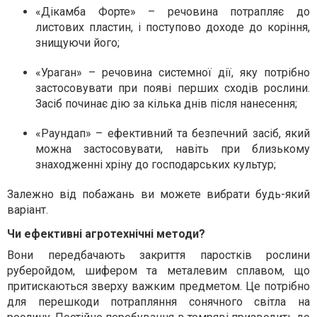
«Дікамба Форте» – речовина потрапляє до
листових пластин, і поступово доходе до коріння,
знищуючи його;
«Ураган» – речовина системної дії, яку потрібно
застосовувати при появі перших сходів рослини.
Засіб починає дію за кілька днів після нанесення;
«Раундап» – ефективний та безпечний засіб, який
можна застосовувати, навіть при близькому
знаходженні хріну до господарських культур;
Залежно від побажань ви можете вибрати будь-який
варіант.
Чи ефективні агротехнічні методи?
Вони передбачають закриття паростків рослини
руберойдом, шифером та металевим сплавом, що
притискаються зверху важким предметом. Це потрібно
для перешкоди потрапляння сонячного світла на