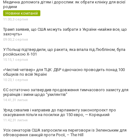
Медична допомога дітям і дорослим: як обрати клініку для всієї
родини
Новини компаній
11:00,
3 серпня
Трамп заявив, що США можуть забрати з України «майже все, що
захочуть»
09:00,
2 серпня
У Польщі підтвердили, що ракета, яка впала під Любліном, була
російською Х-101
15:15,
1 серпня
«Чистий четвер» для ТЦК: ДБР одночасно проводить понад 100
обшуків по всій Україні
10:23,
1 серпня
ЄС остаточно затвердив продовження тимчасового захисту для
українців і зміни щодо "ухилянтів"
14:41,
31 липня
Уряд схвалив і направив до парламенту законопроєкт про
скасування пільги на посилки до 150 євро, — Корецький
11:42,
31 липня
Усіх сенаторів США запросили на переговори із Зеленським для
обговорення санкцій проти Росії, – The Hill