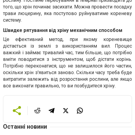
рослину. Постійне перебування в темряві призводить до
того, що хрін починає засихати. Можна провести посадку
трави люцерину, яка поступово руйнуватиме кореневу
систему.
Швидке рятування від хріну механічним способом
Це ефективний метод, при якому кореневище
дістається із землі з використанням вил. Процес
важкий і займає тривалий час, тим більше, що потрібно
вміти поводитися з інструментом, щоб дістати корінь.
Потрібно переконатися, що не залишилося його частин,
оскільки хрін з'явиться заново. Скільки часу треба буде
витратити залежить від розростання рослини, але якщо
все виконати правильно, то ви позбудитеся хріну.
Останні новини