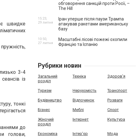
обговорення санкцій проти Росії, –
The Hill
15:23,
Іран уперше після паузи Трампа
29 липня
тує швидке
атакував ракетами американську
базу
ліматичних
10:50,
Масштабні лісові пожежі охопили
27 липня
Францію та Іспанію
пружність,
Рубрики новин
лизько 3-4
Загальний
Техніка
Здоров'я
сеансів із
розділ
Туризм
Нерухомість
Транспорт
Будівництво
Відпочинок
Розваги
туру, тонкі
Бізнес
Меблі
Спорт
ерігається
Жіночий
Інтернет
Культура
розділ
азаннями до
ри голови,
Економіка
Інтер'єр
Мода