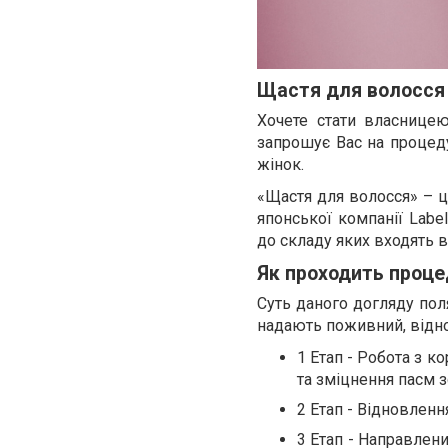
Щастя для волосся
Хочете стати власнице
запрошує Вас на процеду
жінок.
«Щастя для волосся» – ц
японської компанії Labe
до складу яких входять в
Як проходить проце
Суть даного догляду пол
надають поживний, відн
1 Етап - Робота з 
та зміцнення пасм 
2 Етап - Відновленн
3 Етап - Направлен