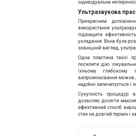
індивідуальна неперенос
Ультразвукова прас
Прекрасним доповнен
використання ультразвук
підвищити ефективніст
укладання. Вона була ро
зовнішній вигляд, ультр
Одна пластина такої п
посилити дію лікувальн
їхньому глибокому 
випромінювання можна до
надійно запечатується і 
Сукупність процедур 
дозволяє досягти максим
ефективний спосіб вирі
стан на довгий термін і