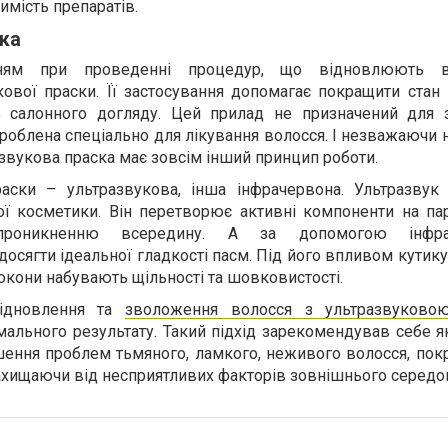
имість препаратів.
ка
ням при проведенні процедур, що відновлюють в
ової праски. Її застосування допомагає покращити стан 
ь салонного догляду. Цей прилад не призначений для 
зроблена спеціально для лікування волосся. І незважаючи 
азвукова праска має зовсім інший принцип роботи.
раски – ультразвукова, інша інфрачервона. Ультразвук
ої косметики. Він перетворює активні компоненти на пар
проникненню всередину. А за допомогою інфрач
сягти ідеальної гладкості пасм. Під його впливом кутик
локони набувають щільності та шовковистості.
відновлення та
зволоження волосся з ультразвуково
ального результату. Такий підхід зарекомендував себе я
шення проблем тьмяного, ламкого, неживого волосся, пок
 захищаючи від несприятливих факторів зовнішнього середо