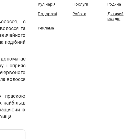
Кулінарія
Послуги
Родина
Подорожі
Робота
Дитячий
розділ
олосся, є
волосся та
Реклама
звичайного
на подібний
 допомагає
у і сприяє
ервоного
ула волосся
ю праскою
к найбільш
ращуючи їх
вища.