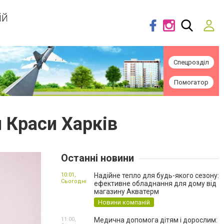
ій
Спецрозділ
Помогатор
 Краси Харків
Останні новини
10:01,
Надійне тепло для будь-якого сезону:
Сьогодні
ефективне обладнання для дому від
магазину Акватерм
Новини компаній
11:00,
Медична допомога дітям і дорослим: