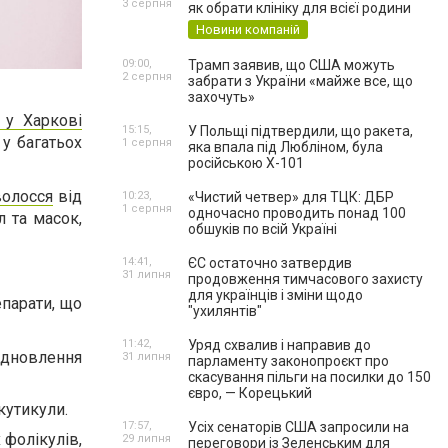
3 серпня
як обрати клініку для всієї родини
Новини компаній
09:00,
Трамп заявив, що США можуть
2 серпня
забрати з України «майже все, що
захочуть»
 у Харкові
15:15,
У Польщі підтвердили, що ракета,
у багатьох
1 серпня
яка впала під Любліном, була
російською Х-101
волосся
від
10:23,
«Чистий четвер» для ТЦК: ДБР
1 серпня
одночасно проводить понад 100
л та масок,
обшуків по всій Україні
14:41,
ЄС остаточно затвердив
31 липня
продовження тимчасового захисту
для українців і зміни щодо
епарати, що
"ухилянтів"
11:42,
Уряд схвалив і направив до
відновлення
31 липня
парламенту законопроєкт про
скасування пільги на посилки до 150
євро, — Корецький
кутикули.
17:57,
Усіх сенаторів США запросили на
 фолікулів,
29 липня
переговори із Зеленським для