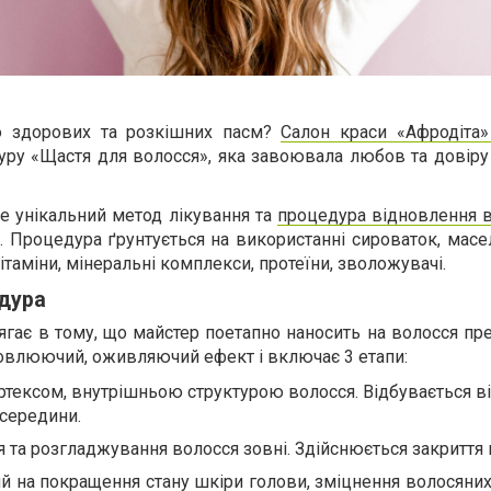
ю здорових та розкішних пасм?
Салон краси «Афродіта»
ру «Щастя для волосся», яка завоювала любов та довіру 
е унікальний метод лікування та
процедура відновлення 
l. Процедура ґрунтується на використанні сироваток, масе
ітаміни, мінеральні комплекси, протеїни, зволожувачі.
дура
ягає в тому, що майстер поетапно наносить на волосся пр
овлюючий, оживляючий ефект і включає 3 етапи:
кортексом, внутрішньою структурою волосся. Відбувається 
зсередини.
я та розгладжування волосся зовні. Здійснюється закриття 
ий на покращення стану шкіри голови, зміцнення волосяних