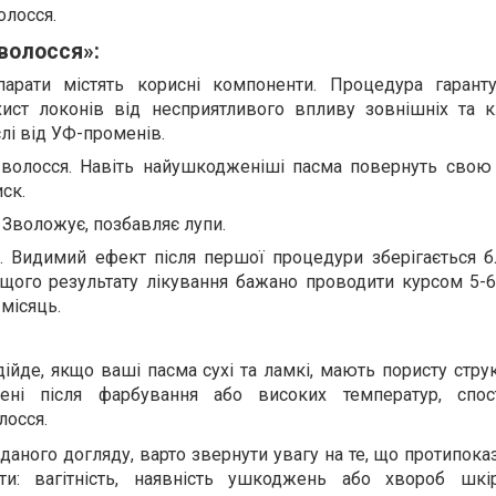
олосся.
волосся»:
парати містять корисні компоненти. Процедура гаран
хист локонів від несприятливого впливу зовнішніх та к
слі від УФ-променів.
 волосся. Навіть найушкодженіші пасма повернуть свою 
иск.
 Зволожує, позбавляє лупи.
т. Видимий ефект після першої процедури зберігається б
щого результату лікування бажано проводити курсом 5-6 
місяць.
ійде, якщо ваші пасма сухі та ламкі, мають пористу струк
ні після фарбування або високих температур, спост
лосся.
аного догляду, варто звернути увагу на те, що протипок
и: вагітність, наявність ушкоджень або хвороб шкі