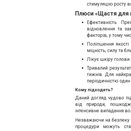
стимуляцію росту в
Плюси «Щастя для 
Ефективність. Пре
відновлення та за
факторів, у тому чи
Поліпшення якості
міцність, силу та бл
Лікує шкіру голови.
Тривалий результа
тижнів. Для найкра
періодичністю один 
Кому підходить?
Даний догляд чудово під
від природи, пошкодже
інтенсивне випадання во
Незважаючи на безпеку д
процедури можуть стат