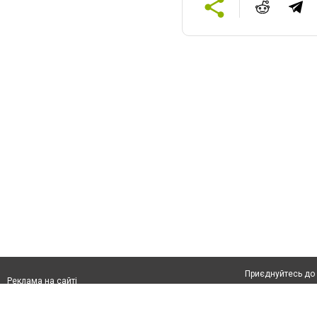
Приєднуйтесь до 
Реклама на сайті
Франшиза "CitySites"
Про нас
Контакт