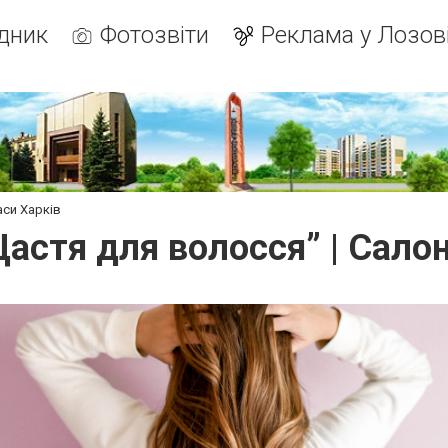
дник
Фотозвіти
Реклама у Лозов
аси Харків
астя для волосся” | Салон