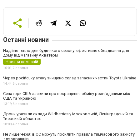
Останні новини
Надійне тепло для будь-якого сезону: ефективне обладнання для
дому від магазину Акватерм
Новини компаній
10:01,
7 серпня
Через російську атаку знищено склад запасних частин Toyota Ukraine
14:44,
6 серпня
Сенатори США заявили про покращення обміну розвідданими між
США та Україною
13:19,
6 серпня
Дрони уразили склади Wildberries у Московській, Ленінградській та
Тверській областях
18:00,
4 серпня
Не лише Чехія: в ЄС можуть посилити правила тимчасового захисту
для українців