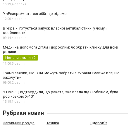
15:19,
4 серпня
У «Резерв+» стався збій: що відомо
12:00,
4 серпня
В Україні готується запуск власної антибалістики: у чому її
особливість
09:14,
4 серпня
Медична допомога дітям і дорослим: як обрати клініку для всієї
родини
Новини компаній
11:00,
3 серпня
Трамп заявив, що США можуть забрати з України «майже все, що
захочуть»
09:00,
2 серпня
У Польщі підтвердили, що ракета, яка впала під Любліном, була
російською Х-101
15:15,
1 серпня
Рубрики новин
Загальний розділ
Техніка
Здоров'я