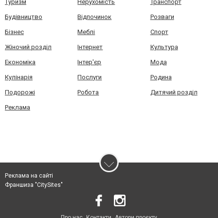
Туризм
Нерухомість
Транспорт
Будівництво
Відпочинок
Розваги
Бізнес
Меблі
Спорт
Жіночий розділ
Інтернет
Культура
Економіка
Інтер'єр
Мода
Кулінарія
Послуги
Родина
Подорожі
Робота
Дитячий розділ
Реклама
Реклама на сайті
Франшиза "CitySites"
Про нас
Контакти
Автори проєкту