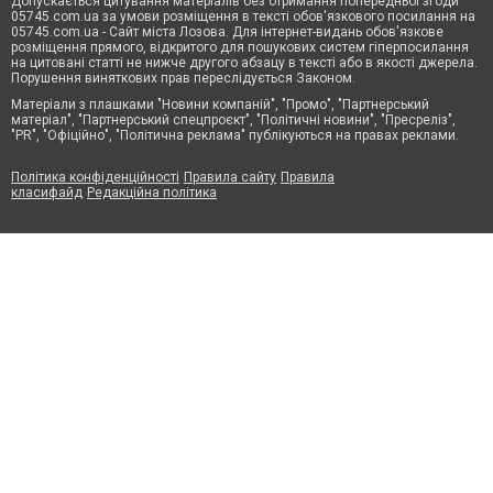
Допускається цитування матеріалів без отримання попередньої згоди
05745.com.ua за умови розміщення в тексті обов'язкового посилання на
05745.com.ua - Сайт міста Лозова. Для інтернет-видань обов'язкове
розміщення прямого, відкритого для пошукових систем гіперпосилання
на цитовані статті не нижче другого абзацу в тексті або в якості джерела.
Порушення виняткових прав переслідується Законом.
Матеріали з плашками "Новини компаній", "Промо", "Партнерський
матеріал", "Партнерський спецпроєкт", "Політичні новини", "Пресреліз",
"PR", "Офіційно", "Політична реклама" публікуються на правах реклами.
Політика конфіденційності
Правила сайту
Правила
класифайд
Редакційна політика