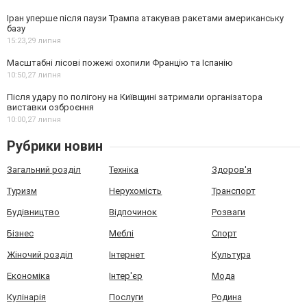
Іран уперше після паузи Трампа атакував ракетами американську
базу
15:23,
29 липня
Масштабні лісові пожежі охопили Францію та Іспанію
10:50,
27 липня
Після удару по полігону на Київщині затримали організатора
виставки озброєння
10:00,
27 липня
Рубрики новин
Загальний розділ
Техніка
Здоров'я
Туризм
Нерухомість
Транспорт
Будівництво
Відпочинок
Розваги
Бізнес
Меблі
Спорт
Жіночий розділ
Інтернет
Культура
Економіка
Інтер'єр
Мода
Кулінарія
Послуги
Родина