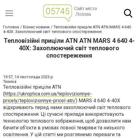
Головна
Бізнес новини
Тепловізійні приціли ATN ATN MARS 4 640
4-40X: Захоплюючий світ теплового спостереження
Тепловізійні приціли ATN ATN MARS 4 640 4-
40X: Захоплюючий світ теплового
спостереження
19:57,
14 листопада 2023 р.
Техніка
Тепловізійні приціли ATN
(
https://ukroptica.com.ua/teplovizionnye-
pricely/teplovizionnye-pricel-atn/
) MARS 4 640 4-40X
відкривають перед нами захоплюючий світ теплового
спостереження. Ці сучасні прилади використовують
технологію теплового зображення, щоб дозволити нам
бачити об'єкти в умовах повної темряви та низького
освітлення. У цій статті ми розглянемо переваги та