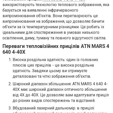
використовують технологію теплового зображення, яка
базується на виявленні інфрачервоного
випромінювання об'єктів. Вони перетворюють це
випромінювання на зображення, що дозволяє бачити
об'єкти за їх температурними різницями. Це робить їх
ідеальними для спостереження в умовах низького
освітлення, диму, туману та повного відсутності світла.
Переваги тепловізійних прицілів ATN MARS 4
640 4-40X
Висока роздільна здатність: один із головних
плюсів цих прицілів - це висока роздільна
здатність. Завдяки цьому ви отримуєте
деталізовані та чіткі зображення об'єктів.
Широкий діапазон збільшення: ATN MARS 4 640 4-
40X має широкий діапазон оптичного збільшення
від 4X до 40X. Це дозволяє вам адаптувати приціл
до різних видів спостережень та відстаней.
Вбудований лазерний дальномір: в прицілі