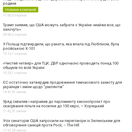
родини
Новини компаній
11:00,
3 серпня
Трамп заявив, що США можуть забрати з України «майже все, що
захочуть»
09:00,
2 серпня
У Польщі підтвердили, що ракета, яка впала під Любліном, була
російською Х-101
15:15,
1 серпня
«Чистий четвер» для ТЦК: ДБР одночасно проводить понад 100
обшуків по всій Україні
10:23,
1 серпня
ЄС остаточно затвердив продовження тимчасового захисту для
українців і зміни щодо "ухилянтів"
14:41,
31 липня
Уряд схвалив і направив до парламенту законопроєкт про
скасування пільги на посилки до 150 євро, — Корецький
11:42,
31 липня
Усіх сенаторів США запросили на переговори із Зеленським для
обговорення санкцій проти Росії, – The Hill
17:57,
29 липня