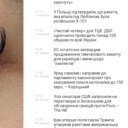
захочуть»
15:15,
У Польщі підтвердили, що ракета,
1 серпня
яка впала під Любліном, була
російською Х-101
10:23,
«Чистий четвер» для ТЦК: ДБР
1 серпня
одночасно проводить понад 100
обшуків по всій Україні
14:41,
ЄС остаточно затвердив
31 липня
продовження тимчасового захисту
для українців і зміни щодо
"ухилянтів"
11:42,
Уряд схвалив і направив до
31 липня
парламенту законопроєкт про
скасування пільги на посилки до 150
євро, — Корецький
17:57,
Усіх сенаторів США запросили на
29 липня
переговори із Зеленським для
обговорення санкцій проти Росії, –
The Hill
15:23,
Іран уперше після паузи Трампа
29 липня
атакував ракетами американську