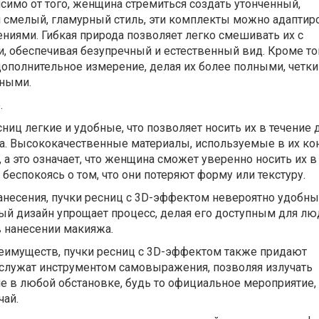
симо от того, женщина стремиться создать утонченный,
 смелый, гламурный стиль, эти комплекты можно адаптир
ениями. Гибкая природа позволяет легко смешивать их с
 обеспечивая безупречный и естественный вид. Кроме тог
ополнительное измерение, делая их более полными, четки
ьными.
.
сниц легкие и удобные, что позволяет носить их в течение 
а. Высококачественные материалы, используемые в их ко
 а это означает, что женщина сможет уверенно носить их в
беспокоясь о том, что они потеряют форму или текстуру.
анесения, пучки ресниц с 3D-эффектом невероятно удобны
ый дизайн упрощает процесс, делая его доступным для лю
 нанесении макияжа.
еимуществ, пучки ресниц с 3D-эффектом также придают
 служат инструментом самовыражения, позволяя излучать
е в любой обстановке, будь то официальное мероприятие,
чай.