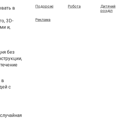
Подорожі
Робота
Дитячий
овать в
розділ
Реклама
о, 3D-
ми и,
дня без
нструкции,
 течение
 в
дей с
 случайная