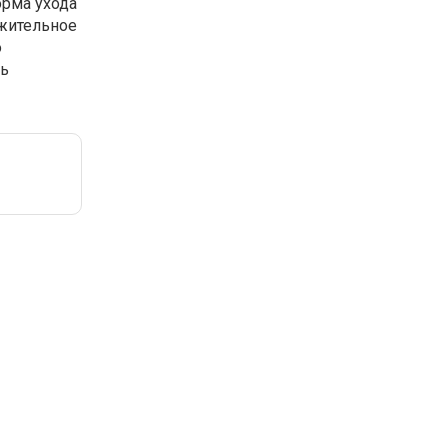
орма ухода
ожительное
о
ть