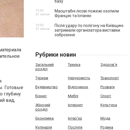
базу
10:50,
Масштабні лісові пожежі охопили
27 липня
Францію та Іспанію
10:00,
Після удару по полігону на Київщині
27 липня
затримали організатора виставки
озброєння
материала
Рубрики новин
лительное
Загальний
Техніка
Здоров'я
розділ
Туризм
Нерухомість
Транспорт
я
ы. Готовые
Будівництво
Відпочинок
Розваги
о глубину
Бізнес
Меблі
Спорт
ий вид,
Жіночий
Інтернет
Культура
розділ
Економіка
Інтер'єр
Мода
Кулінарія
Послуги
Родина