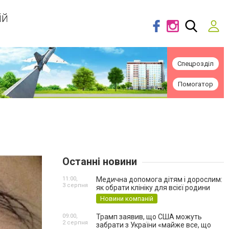
ій
Спецрозділ
Помогатор
Останні новини
11:00,
Медична допомога дітям і дорослим:
3 серпня
як обрати клініку для всієї родини
Новини компаній
09:00,
Трамп заявив, що США можуть
2 серпня
забрати з України «майже все, що