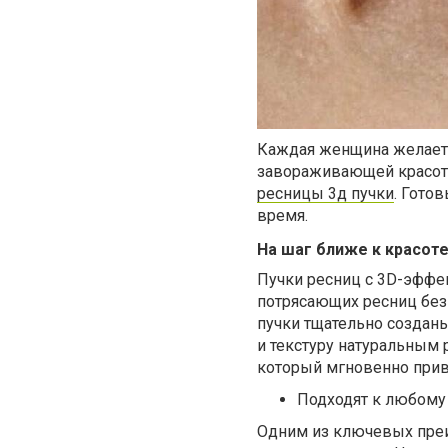
Каждая женщина желает 
завораживающей красоты 
ресницы 3д пучки
. Гото
время.
На шаг ближе к красот
Пучки ресниц с 3D-эффе
потрясающих ресниц без
пучки тщательно создан
и текстуру натуральным 
который мгновенно прив
Подходят к любому
Одним из ключевых преи