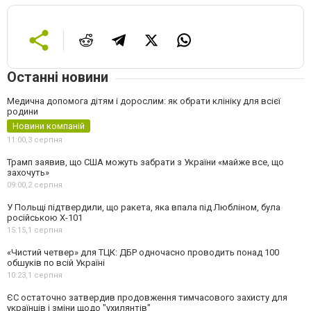
Останні новини
Медична допомога дітям і дорослим: як обрати клініку для всієї
родини
Новини компаній
11:00,
3 серпня
Трамп заявив, що США можуть забрати з України «майже все, що
захочуть»
09:00,
2 серпня
У Польщі підтвердили, що ракета, яка впала під Любліном, була
російською Х-101
15:15,
1 серпня
«Чистий четвер» для ТЦК: ДБР одночасно проводить понад 100
обшуків по всій Україні
10:23,
1 серпня
ЄС остаточно затвердив продовження тимчасового захисту для
українців і зміни щодо "ухилянтів"