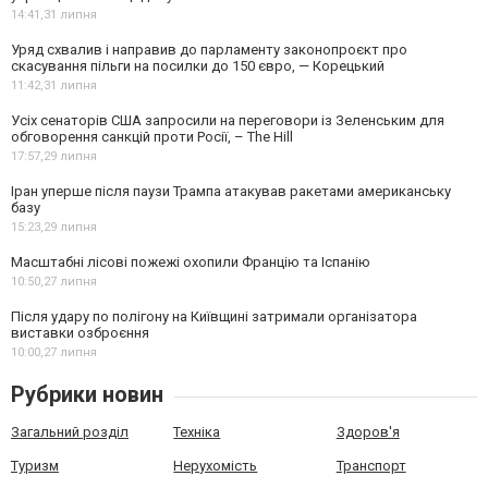
14:41,
31 липня
Уряд схвалив і направив до парламенту законопроєкт про
скасування пільги на посилки до 150 євро, — Корецький
11:42,
31 липня
Усіх сенаторів США запросили на переговори із Зеленським для
обговорення санкцій проти Росії, – The Hill
17:57,
29 липня
Іран уперше після паузи Трампа атакував ракетами американську
базу
15:23,
29 липня
Масштабні лісові пожежі охопили Францію та Іспанію
10:50,
27 липня
Після удару по полігону на Київщині затримали організатора
виставки озброєння
10:00,
27 липня
Рубрики новин
Загальний розділ
Техніка
Здоров'я
Туризм
Нерухомість
Транспорт