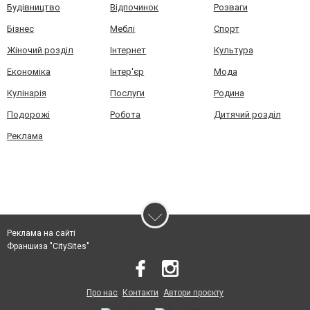
Будівництво
Відпочинок
Розваги
Бізнес
Меблі
Спорт
Жіночий розділ
Інтернет
Культура
Економіка
Інтер'єр
Мода
Кулінарія
Послуги
Родина
Подорожі
Робота
Дитячий розділ
Реклама
Реклама на сайті
Франшиза "CitySites"
Про нас
Контакти
Автори проєкту