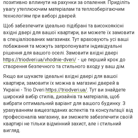
позитивно вплинути на рахунки за опалення. Приділіть
увагу утеплюючим матеріалам та теплозберігаючим
технологіям при виборі дверей.
Щоб забезпечити ідеально підібрані та високоякісні
вхідні двері для вашої квартири, ви можете їх замовити
в спеціалізованих магазинах. Тут враховують усі ваші
побажання та можуть запропонувати індивідуальні
рішення для вашого оселі. Замовити вхідні двері
https://triodveri.ua/vhodnie-dveri/
- це перший крок до
створення безпечного та стильного входу у ваш дім.
Якщо ви шукаєте ідеальні вхідні двері для вашої
квартири, замовити їх можна в магазині дверей в
Україні - Trio Dveri
https://triodveri.ua/
. Тут ви знайдете
широкий вибір стилів, дизайнів та матеріалів, щоб
вибрати оптимальний варіант для вашого будинку. З
урахуванням вищезгаданих аспектів та консультації від
професіоналів магазину, ви зможете забезпечити своїй
квартирі не тільки відмінний захист, але і стильний
вигляд.